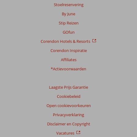
Stoelreservering
over
onze
By June
beoordelingen.
Stip Reizen
GOfun
Corendon Hotels & Resorts
Corendon Inspiratie
Affiliates
*Actievoorwaarden
Laagste Prijs Garantie
Cookiebeleid
Open cookievoorkeuren
Privacyverklaring
Disclaimer en Copyright
Vacatures