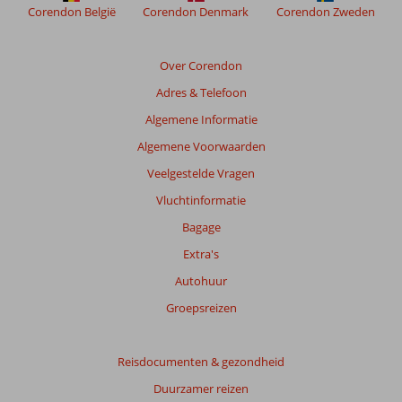
Corendon België
Corendon Denmark
Corendon Zweden
Beoordelingen
die
ouder
Over Corendon
zijn
Adres & Telefoon
dan
48
Algemene Informatie
maanden
Algemene Voorwaarden
worden
niet
Veelgestelde Vragen
meer
Vluchtinformatie
weergegeven
om
Bagage
de
Extra's
relevantie
van
Autohuur
de
Groepsreizen
getoonde
beoordelingen
te
Reisdocumenten & gezondheid
garanderen.
Meer
Duurzamer reizen
info