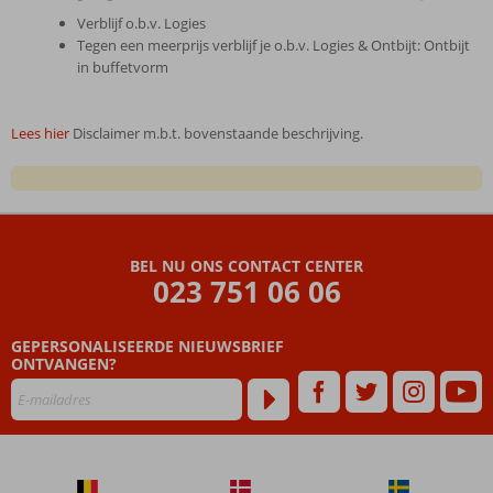
Verblijf o.b.v. Logies
Tegen een meerprijs verblijf je o.b.v. Logies & Ontbijt: Ontbijt
in buffetvorm
Lees hier
Disclaimer m.b.t. bovenstaande beschrijving.
De
beoordelingen
zijn
BEL NU ONS CONTACT CENTER
door
023 751 06 06
onze
klanten
geschreven
GEPERSONALISEERDE NIEUWSBRIEF
na
ONTVANGEN?
hun
verblijf
in
Catalonia
Hispalis