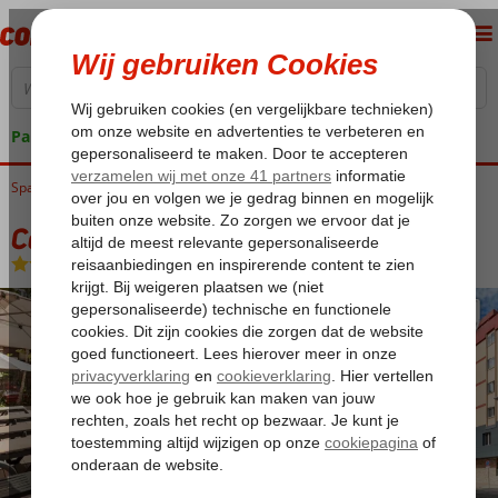
Pakketgarantie
Spanje
Home
Costa de la Luz
Sevilla
Catalonia Hispalis
Catalonia Hispalis
Logies
-
Hotel