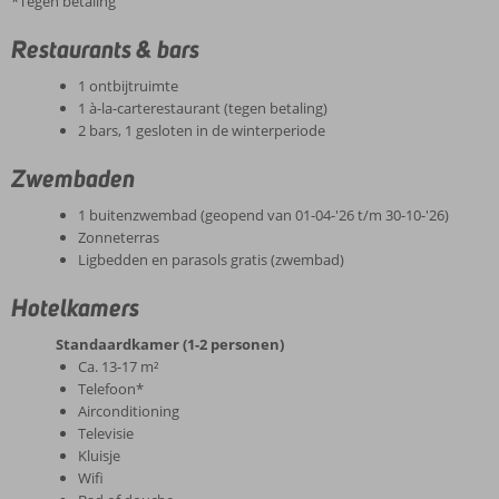
*Tegen betaling
Restaurants & bars
1 ontbijtruimte
1 à-la-carterestaurant (tegen betaling)
2 bars, 1 gesloten in de winterperiode
Zwembaden
1 buitenzwembad (geopend van 01-04-'26 t/m 30-10-'26)
Zonneterras
Ligbedden en parasols gratis (zwembad)
Hotelkamers
Standaardkamer (1-2 personen)
Ca. 13-17 m²
Telefoon*
Airconditioning
Televisie
Kluisje
Wifi