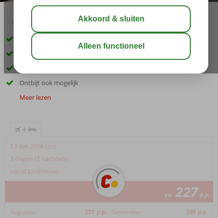
02:45
aug 28°
C
delen
bewaar
Praktische ligging buiten het centrum van Sevilla
Goede verbinding met het centrum
Comfortabel hotel na een dag sightseeing
Ontbijt ook mogelijk
Meer lezen
+
13 dec 2026 (zo)
3 dagen (2 nachten)
vanaf Eindhoven
227
va
p.p.
Augustus
272
p.p.
September
300
p.p.