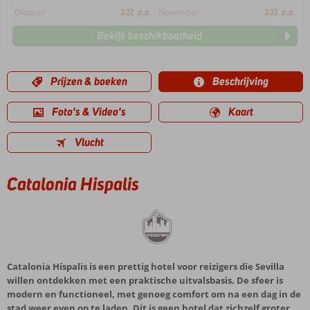
Oktober
322
p.p.
November
232
p.p.
Bekijk beschikbaarheid
Prijzen & boeken
Beschrijving
Foto's & Video's
Kaart
Vlucht
Catalonia Hispalis
Catalonia Híspalis is een prettig hotel voor reizigers die Sevilla
willen ontdekken met een praktische uitvalsbasis. De sfeer is
modern en functioneel, met genoeg comfort om na een dag in de
stad weer even op te laden. Dit is geen hotel dat zichzelf groter