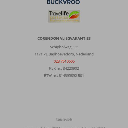
CORENDON VLIEGVAKANTIES
Schipholweg 335
1171 PL Badhoevedorp, Nederland
023 7510606
KvK nr.: 34220902
BTW nr.: 814395892 B01
TourWeb
©