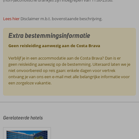
(non-)alcoholische drankjes zijn inbegrepen van 11.00-23.00.
Lees hier
Disclaimer m.b.t. bovenstaande beschrijving.
Extra bestemmingsinformatie
Geen reisleiding aanwezig aan de Costa Brava
Verblijf je in een accommodatie aan de Costa Brava? Dan is er
geen reisleiding aanwezig op de bestemming. Uiteraard laten we je
niet onvoorbereid op reis gaan: enkele dagen voor vertrek
ontvang je van ons een e-mail met alle belangrijke informatie voor
een zorgeloze vakantie.
De
beoordelingen
zijn
door
Gerelateerde hotels
onze
klanten
geschreven