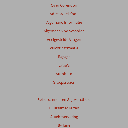
van
Over Corendon
de
Adres & Telefoon
getoonde
beoordelingen
Algemene Informatie
te
Algemene Voorwaarden
garanderen.
Meer
Veelgestelde Vragen
info
Vluchtinformatie
over
onze
Bagage
beoordelingen.
Extra's
Autohuur
Groepsreizen
Reisdocumenten & gezondheid
Duurzamer reizen
Stoelreservering
By June