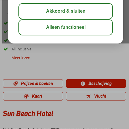
02:40
00:40
aug 28°
C
delen
bewaar
Net gerenoveerd
Centrum en strand op ca. 150 meter!
Zwembad met zonneterras en whirlpool
All Inclusive
Meer lezen
Prijzen & boeken
Beschrijving
Kaart
Vlucht
Sun Beach Hotel