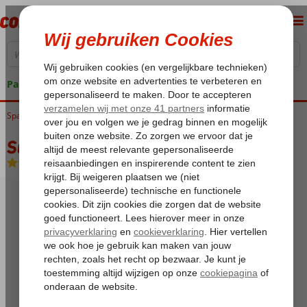
Pakketgarantie
Spanje
Home
Costa Brava
Lloret de Mar
Sun Beach Hotel
Sun Beach Hotel
Halfpension
-
Hotel