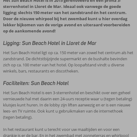
Het Sun Beach Hotel is in 2015 gerenoveerd en een prima 3-
sterrenhotel in Lloret de Mar. Ideaal ook vanwege de goede
ligging; slechts 150 meter van het zandstrand én het centrum.
Door de nieuwe whirpool bij het zwembad kunt u hier overdag
lekker bijkomen van de vorige avond en uiteraard voorbereiden
op de aankomende avond!
Ligging: Sun Beach Hotel in Lloret de Mar
Het Sun Beach Hotel ligt op ca. 150 meter van zowel het centrum als het
zandstrand. De dichtstbijzijnde supermarkt en de bushalte bevinden
zich op ca. 100 meter van het hotel. Op loopafstand vindt u diverse
winkels, bars, restaurants en discotheken.
Faciliteiten: Sun Beach Hotel
Het Sun Beach Hotel is een 3-sterrenhotel en beschikt over een geheel
vernieuwde hal met daarin een 24-uurs receptie waar u (tegen betaling)
kluisjes kunt huren. In de lobby zijn liften aanwezig en er is een nieuwe
lees- en TV ruimte. Ook kunt u gebruikmaken van de internethoek
(tegen betaling).
In het restaurant kunt u terecht voor uw maaltijden en voor een
drankje is er de bar. En in het zwembad met zonneterras en whirlpool