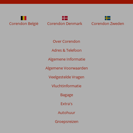
de
getoonde
beoordelingen
te
Corendon België
Corendon Denmark
Corendon Zweden
garanderen.
Meer
info
Over Corendon
over
Adres & Telefoon
onze
beoordelingen.
Algemene Informatie
Algemene Voorwaarden
Veelgestelde Vragen
Vluchtinformatie
Bagage
Extra's
Autohuur
Groepsreizen