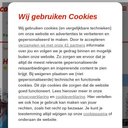
Pakketgarantie
Spanje
Home
Costa Brava
Lloret de Mar
Hotel Xaine Park
Hotel Xaine Park
Logies
-
Hotel