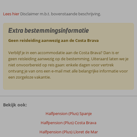
Lees hier
Disclaimer m.b.t. bovenstaande beschrijving.
Extra bestemmingsinformatie
Geen reisleiding aanwezig aan de Costa Brava
Verblijf je in een accommodatie aan de Costa Brava? Dan is er
geen reisleiding aanwezig op de bestemming. Uiteraard laten we je
niet onvoorbereid op reis gaan: enkele dagen voor vertrek
ontvang je van ons een e-mail met alle belangrijke informatie voor
een zorgeloze vakantie.
De
beoordelingen
Bekijk ook:
zijn
door
Halfpension (Plus) Spanje
onze
Halfpension (Plus) Costa Brava
klanten
geschreven
Halfpension (Plus) Lloret de Mar
na