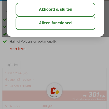
02:40
00:40
aug 28°
C
delen
bewaar
Aan de strip gelegen
Op slechts 200 meter van het strand
Neem een verkoelende duik in het zwembad
Half- of Volpension ook mogelijk
Meer lezen
+
18 sep 2026 (vr)
4 dagen (3 nachten)
vanaf Amsterdam
301
va
p.p.
*incl. alle verplichte kosten
September
301
p.p.