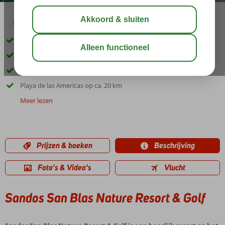
04:20
00:25
aug 28°
C
delen
bewaar
Luxe 5-sterren hotel direct aan het strand
8 zwembaden
Miniclub voor de kinderen
Playa de las Americas op ca. 20 km
Meer lezen
Prijzen & boeken
Beschrijving
Foto's & Video's
Vlucht
Sandos San Blas Nature Resort & Golf