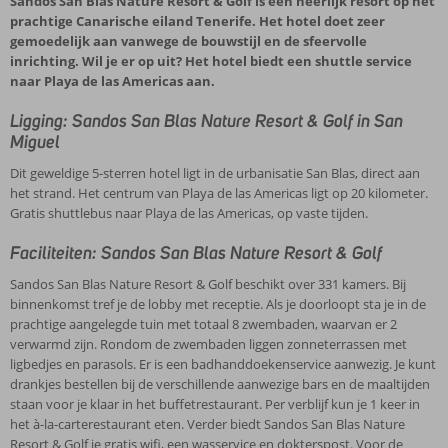
Sandos San Blas Nature Resort & Golf is een heerlijk resort op het
prachtige Canarische eiland Tenerife. Het hotel doet zeer
gemoedelijk aan vanwege de bouwstijl en de sfeervolle
inrichting. Wil je er op uit? Het hotel biedt een shuttle service
naar Playa de las Americas aan.
Ligging: Sandos San Blas Nature Resort & Golf in San
Miguel
Dit geweldige 5-sterren hotel ligt in de urbanisatie San Blas, direct aan
het strand. Het centrum van Playa de las Americas ligt op 20 kilometer.
Gratis shuttlebus naar Playa de las Americas, op vaste tijden.
Faciliteiten: Sandos San Blas Nature Resort & Golf
Sandos San Blas Nature Resort & Golf beschikt over 331 kamers. Bij
binnenkomst tref je de lobby met receptie. Als je doorloopt sta je in de
prachtige aangelegde tuin met totaal 8 zwembaden, waarvan er 2
verwarmd zijn. Rondom de zwembaden liggen zonneterrassen met
ligbedjes en parasols. Er is een badhanddoekenservice aanwezig. Je kunt
drankjes bestellen bij de verschillende aanwezige bars en de maaltijden
staan voor je klaar in het buffetrestaurant. Per verblijf kun je 1 keer in
het à-la-carterestaurant eten. Verder biedt Sandos San Blas Nature
Resort & Golf je gratis wifi, een wasservice en dokterspost. Voor de