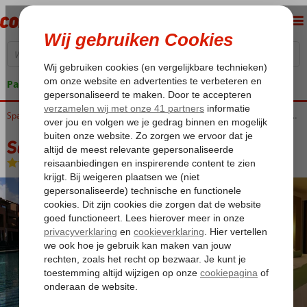
Pakketgarantie
Home
Spanje
Canarische Eilanden
Tenerife
San Miguel
Sandos San Blas Nature Resort & Golf
Sandos San Blas Nature Resort & Golf
All Inclusive
-
Hotel