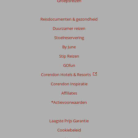
Groepsreizen
beoordelingen.
Reisdocumenten & gezondheid
Duurzamer reizen
Stoelreservering
By June
Stip Reizen
GOfun
Corendon Hotels & Resorts
Corendon Inspiratie
Affiliates
*Actievoorwaarden
Laagste Prijs Garantie
Cookiebeleid