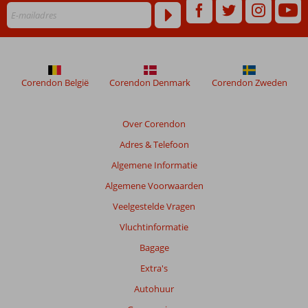
ouder
zijn
dan
48
maanden
worden
Corendon België
Corendon Denmark
Corendon Zweden
niet
meer
weergegeven
Over Corendon
om
Adres & Telefoon
de
relevantie
Algemene Informatie
van
Algemene Voorwaarden
de
getoonde
Veelgestelde Vragen
beoordelingen
Vluchtinformatie
te
garanderen.
Bagage
Meer
Extra's
info
over
Autohuur
onze