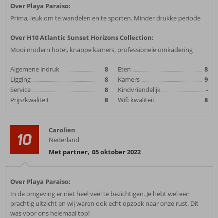
Over Playa Paraiso:
Prima, leuk om te wandelen en te sporten. Minder drukke periode
Over H10 Atlantic Sunset Horizons Collection:
Mooi modern hotel, knappe kamers, professionele omkadering
Algemene indruk
8
Eten
8
Ligging
8
Kamers
9
Service
8
Kindvriendelijk
-
Prijs/kwaliteit
8
Wifi kwaliteit
8
Carolien
10
Nederland
Met partner
,
05 oktober 2022
Over Playa Paraiso:
In de omgeving er niet heel veel te bezichtigen. Je hebt wel een
prachtig uitzicht en wij waren ook echt opzoek naar onze rust. Dit
was voor ons helemaal top!