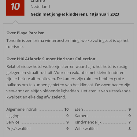
Charlie
10
Nederland
Gezin met jong(e) kind(eren)
,
18 januari 2023
Over Playa Paraiso:
Tenerife is een prima winterbestemming, welke vol ingezet is op het
toerisme.
Over H10 Atlantic Sunset Horizons Collection:
Relatief nieuw hotel welke zijn sterren waard zijn, het hotel is rustig
gelegen en straalt rust uit. Voor een vakantie met kleine kinderen
zijn er betere alternatieven. De kamers zijn ruim en hebben grote
balkons om te kunnen genieten van het klimaat. De zwembaden zijn
verwarmt en altijd voldoende ligbedden. Het eten is van uitstekende
kwaliteit en elke dag afwisselend.
Algemene indruk
10
Eten
9
Ligging
9
Kamers
9
Service
9
Kindvriendelijk
7
Prijs/kwaliteit
9
Wifi kwaliteit
8