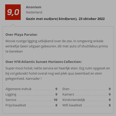
Anoniem
9,0
Nederland
Gezin met oud(ere) kind(eren)
,
23 oktober 2022
Over Playa Paraiso:
Mooie rustige ligging uitkijkend over de zee. In omgeving enkele
winkeltje Geen uitgaan gebeuren, dit met auto of shuttlebus prima
te bereiken
Over H10 Atlantic Sunset Horizons Collection:
Super mooi hotel, nette service en heerlijk eten. Erg ruim opgezet en
bij vol geboekt hotel overal nog wel plek qua zwembad en eten
gelegenheid. Aanrader !
Algemene indruk
9
Eten
9
Ligging
9
Kamers
9
Service
10
Kindvriendelijk
9
Prijs/kwaliteit
8
Wifi kwaliteit
8