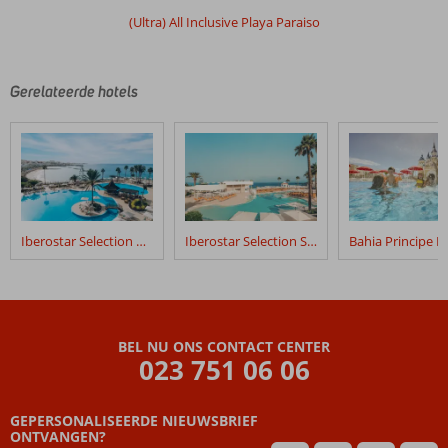
(Ultra) All Inclusive Playa Paraiso
Gerelateerde hotels
Iberostar Selection Anthelia
Iberostar Selection Sábila
BEL NU ONS CONTACT CENTER
023 751 06 06
GEPERSONALISEERDE NIEUWSBRIEF
ONTVANGEN?