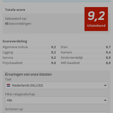
Totale score
9,2
Gebaseerd op:
65
beoordelingen
Uitstekend
Scoreverdeling
Algemene indruk
9,2
Eten
8,7
Ligging
8,2
Kamers
9,4
Service
9,2
Kindvriendelijk
8,9
Prijs/kwaliteit
9,0
Wifi kwaliteit
8,0
Ervaringen van onze klanten
Taal
Nederlands (NL) (32)
Filter reisgezelschap
Alle
Sorteren op