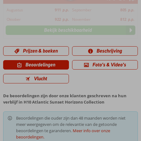
Augustus
911
p.p.
September
805
p.p.
Oktober
922
p.p.
November
812
p.p.
Bekijk beschikbaarheid
Prijzen & boeken
Beschrijving
Beoordelingen
Foto's & Video's
Vlucht
De beoordelingen zijn door onze klanten geschreven na hun
verblijf in H10 Atlantic Sunset Horizons Collection
Beoordelingen die ouder zijn dan 48 maanden worden niet
meer weergegeven om de relevantie van de getoonde
beoordelingen te garanderen.
Meer info over onze
beoordelingen.