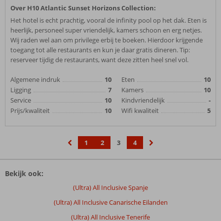
Over H10 Atlantic Sunset Horizons Collection:
Het hotel is echt prachtig, vooral de infinity pool op het dak. Eten is
heerlijk, personeel super vriendelijk, kamers schoon en erg netjes.
Wij raden wel aan om privilege erbij te boeken. Hierdoor krijgende
toegang tot alle restaurants en kun je daar gratis dineren. Tip:
reserveer tijdig de restaurants, want deze zitten heel snel vol.
Algemene indruk
10
Eten
10
Ligging
7
Kamers
10
Service
10
Kindvriendelijk
-
Prijs/kwaliteit
10
Wifi kwaliteit
5
1
2
3
4
‹
›
Bekijk ook:
(Ultra) All Inclusive Spanje
(Ultra) All Inclusive Canarische Eilanden
(Ultra) All Inclusive Tenerife