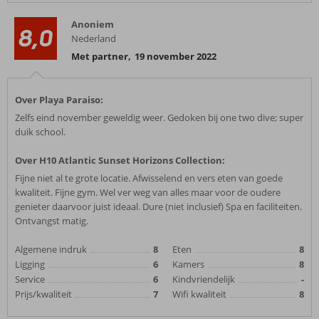
Anoniem
8,0
Nederland
Met partner
,
19 november 2022
Over Playa Paraiso:
Zelfs eind november geweldig weer. Gedoken bij one two dive; super
duik school.
Over H10 Atlantic Sunset Horizons Collection:
Fijne niet al te grote locatie. Afwisselend en vers eten van goede
kwaliteit. Fijne gym. Wel ver weg van alles maar voor de oudere
genieter daarvoor juist ideaal. Dure (niet inclusief) Spa en faciliteiten.
Ontvangst matig.
Algemene indruk
8
Eten
8
Ligging
6
Kamers
8
Service
6
Kindvriendelijk
-
Prijs/kwaliteit
7
Wifi kwaliteit
8