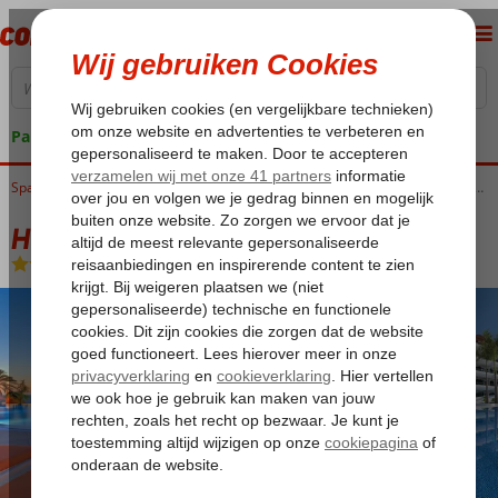
Pakketgarantie
Home
Spanje
Canarische Eilanden
Tenerife
Playa Paraiso
H10 Atlantic Sunset Horizons Collection
H10 Atlantic Sunset Horizons Collection
Halfpension
-
Hotel