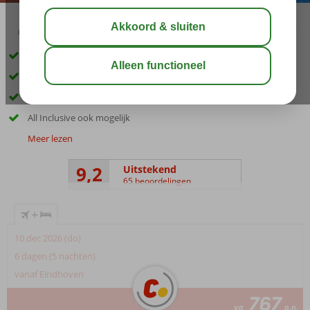
04:20
00:30
aug 28°
C
delen
bewaar
Geliefd hotel van de populaire H10-keten!
4 à-la-carterestaurants
Relaxen in het Despacio Spa Center
All Inclusive ook mogelijk
Meer lezen
9,2
Uitstekend
65 beoordelingen
+
10 dec 2026 (do)
6 dagen (5 nachten)
vanaf Eindhoven
767
va
p.p.