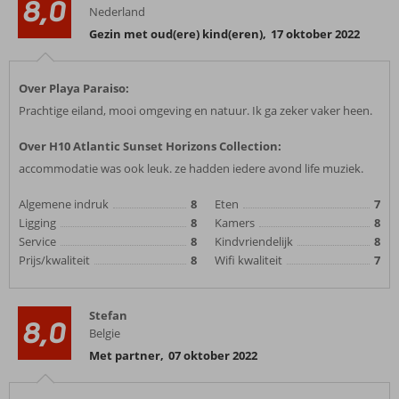
8,0
Nederland
Gezin met oud(ere) kind(eren)
,
17 oktober 2022
Over Playa Paraiso:
Prachtige eiland, mooi omgeving en natuur. Ik ga zeker vaker heen.
Over H10 Atlantic Sunset Horizons Collection:
accommodatie was ook leuk. ze hadden iedere avond life muziek.
Algemene indruk
8
Eten
7
Ligging
8
Kamers
8
Service
8
Kindvriendelijk
8
Prijs/kwaliteit
8
Wifi kwaliteit
7
Stefan
8,0
Belgie
Met partner
,
07 oktober 2022