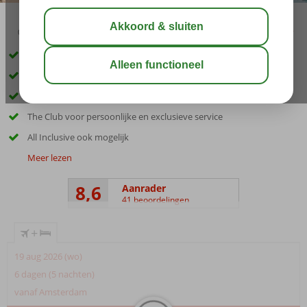
04:20
00:30
aug 28°
C
delen
bewaar
Only Adult; min. leeftijd 16 jaar
In 2025 volledig gerenoveerd
Toplocatie met panoramisch uitzicht over zee
The Club voor persoonlijke en exclusieve service
All Inclusive ook mogelijk
Meer lezen
8,6
Aanrader
41 beoordelingen
+
19 aug 2026 (wo)
6 dagen (5 nachten)
vanaf Amsterdam