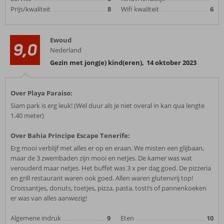
Prijs/kwaliteit
8
Wifi kwaliteit
6
Ewoud
9,0
Nederland
Gezin met jong(e) kind(eren)
,
14 oktober 2023
Over Playa Paraiso:
Siam park is erg leuk! (Wel duur als je niet overal in kan qua lengte
1.40 meter)
Over Bahia Principe Escape Tenerife:
Erg mooi verblijf met alles er op en eraan. We misten een glijbaan,
maar de 3 zwembaden zijn mooi en netjes. De kamer was wat
verouderd maar netjes. Het buffet was 3 x per dag goed. De pizzeria
en grill restaurant waren ook goed. Allen waren glutenvrij top!
Croissantjes, donuts, toetjes, pizza, pasta, tosti’s of pannenkoeken
er was van alles aanwezig!
Algemene indruk
9
Eten
10