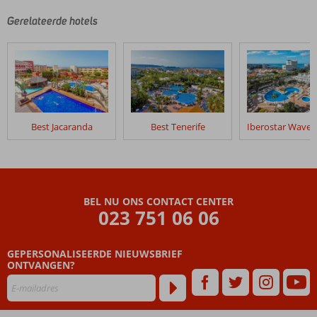
Gerelateerde hotels
Best Jacaranda
Best Tenerife
BEL NU ONS CONTACT CENTER
023 751 06 06
GEPERSONALISEERDE NIEUWSBRIEF
ONTVANGEN?