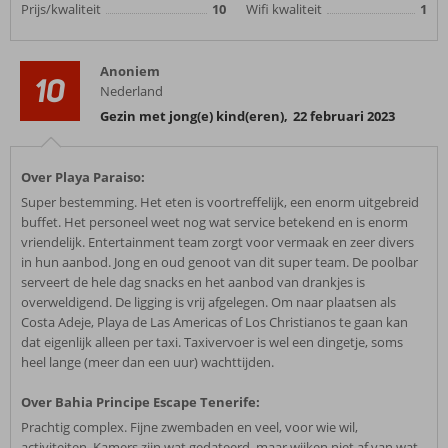
Prijs/kwaliteit
10
Wifi kwaliteit
1
Anoniem
10
Nederland
Gezin met jong(e) kind(eren)
,
22 februari 2023
Over Playa Paraiso:
Super bestemming. Het eten is voortreffelijk, een enorm uitgebreid
buffet. Het personeel weet nog wat service betekend en is enorm
vriendelijk. Entertainment team zorgt voor vermaak en zeer divers
in hun aanbod. Jong en oud genoot van dit super team. De poolbar
serveert de hele dag snacks en het aanbod van drankjes is
overweldigend. De ligging is vrij afgelegen. Om naar plaatsen als
Costa Adeje, Playa de Las Americas of Los Christianos te gaan kan
dat eigenlijk alleen per taxi. Taxivervoer is wel een dingetje, soms
heel lange (meer dan een uur) wachttijden.
Over Bahia Principe Escape Tenerife:
Prachtig complex. Fijne zwembaden en veel, voor wie wil,
activiteiten. Kamers zijn wat gedateerd, maar wijken niet af van wat