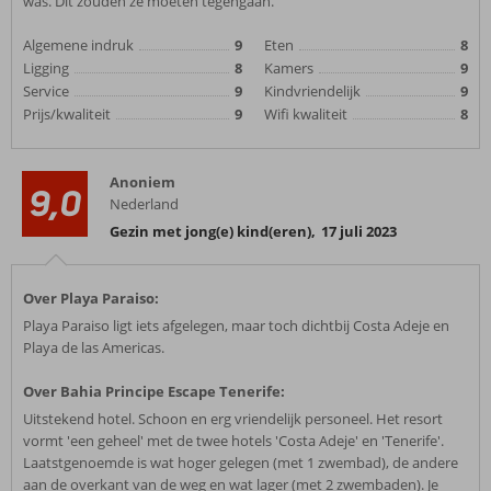
was. Dit zouden ze moeten tegengaan.
Algemene indruk
9
Eten
8
Ligging
8
Kamers
9
Service
9
Kindvriendelijk
9
Prijs/kwaliteit
9
Wifi kwaliteit
8
Anoniem
9,0
Nederland
Gezin met jong(e) kind(eren)
,
17 juli 2023
Over Playa Paraiso:
Playa Paraiso ligt iets afgelegen, maar toch dichtbij Costa Adeje en
Playa de las Americas.
Over Bahia Principe Escape Tenerife:
Uitstekend hotel. Schoon en erg vriendelijk personeel. Het resort
vormt 'een geheel' met de twee hotels 'Costa Adeje' en 'Tenerife'.
Laatstgenoemde is wat hoger gelegen (met 1 zwembad), de andere
aan de overkant van de weg en wat lager (met 2 zwembaden). Je