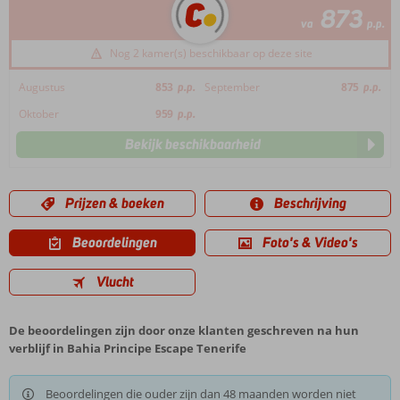
873
va
p.p.
Nog 2 kamer(s) beschikbaar op deze site
Augustus
853
p.p.
September
875
p.p.
Oktober
959
p.p.
Bekijk beschikbaarheid
Prijzen & boeken
Beschrijving
Beoordelingen
Foto's & Video's
Vlucht
De beoordelingen zijn door onze klanten geschreven na hun
verblijf in Bahia Principe Escape Tenerife
Beoordelingen die ouder zijn dan 48 maanden worden niet