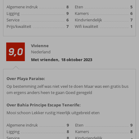
Algemene indruk
8
Eten
5
Ligging
9
Kamers
6
Service
6
Kindvriendelijk
7
Prijs/kwaliteit
7
Wifi kwaliteit
1
Vivienne
9,0
Nederland
Met vrienden
,
18 oktober 2023
Over Playa Paraiso:
Op bestemming zelf was niet veel te doen Maar was een gratis bus
om ergens anders heen te gaan Goed geregeld
Over Bahia Principe Escape Tenerife:
Mooi schoon Lekker rustig Heerlijk uitgebreid eten
Algemene indruk
9
Eten
9
Ligging
8
Kamers
8
Service
8
Kindvriendelijk
-