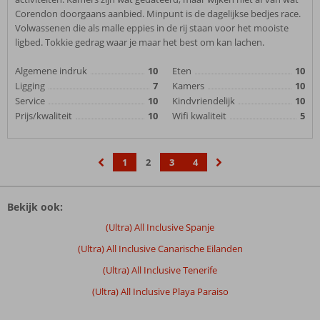
Corendon doorgaans aanbied. Minpunt is de dagelijkse bedjes race.
Volwassenen die als malle eppies in de rij staan voor het mooiste
ligbed. Tokkie gedrag waar je maar het best om kan lachen.
Algemene indruk
10
Eten
10
Ligging
7
Kamers
10
Service
10
Kindvriendelijk
10
Prijs/kwaliteit
10
Wifi kwaliteit
5
1
2
3
4
‹
›
Bekijk ook:
(Ultra) All Inclusive Spanje
(Ultra) All Inclusive Canarische Eilanden
(Ultra) All Inclusive Tenerife
(Ultra) All Inclusive Playa Paraiso