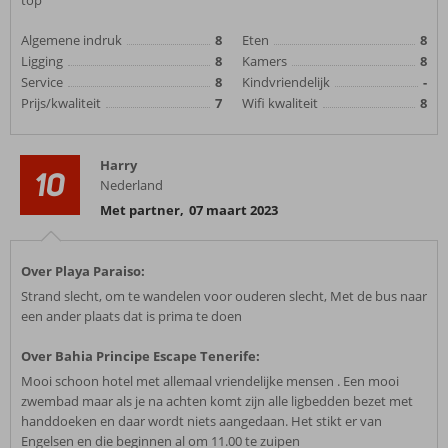
top
Algemene indruk
8
Eten
8
Ligging
8
Kamers
8
Service
8
Kindvriendelijk
-
Prijs/kwaliteit
7
Wifi kwaliteit
8
Harry
10
Nederland
Met partner
,
07 maart 2023
Over Playa Paraiso:
Strand slecht, om te wandelen voor ouderen slecht, Met de bus naar
een ander plaats dat is prima te doen
Over Bahia Principe Escape Tenerife:
Mooi schoon hotel met allemaal vriendelijke mensen . Een mooi
zwembad maar als je na achten komt zijn alle ligbedden bezet met
handdoeken en daar wordt niets aangedaan. Het stikt er van
Engelsen en die beginnen al om 11.00 te zuipen