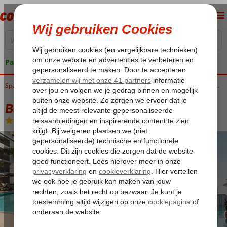
Pakketgarantie
Home
Spanje
Canarische Eilanden
Tenerife
Playa Paraiso
Bahia Principe Escape Tenerife
Bahia Principe Escape Tenerife
Halfpension
-
Hotel