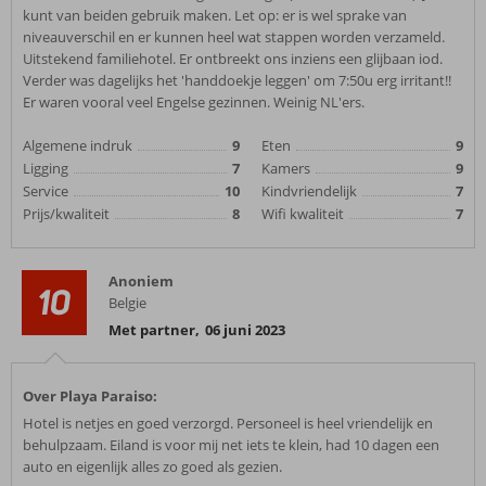
kunt van beiden gebruik maken. Let op: er is wel sprake van
niveauverschil en er kunnen heel wat stappen worden verzameld.
Uitstekend familiehotel. Er ontbreekt ons inziens een glijbaan iod.
Verder was dagelijks het 'handdoekje leggen' om 7:50u erg irritant!!
Er waren vooral veel Engelse gezinnen. Weinig NL'ers.
Algemene indruk
9
Eten
9
Ligging
7
Kamers
9
Service
10
Kindvriendelijk
7
Prijs/kwaliteit
8
Wifi kwaliteit
7
Anoniem
10
Belgie
Met partner
,
06 juni 2023
Over Playa Paraiso:
Hotel is netjes en goed verzorgd. Personeel is heel vriendelijk en
behulpzaam. Eiland is voor mij net iets te klein, had 10 dagen een
auto en eigenlijk alles zo goed als gezien.