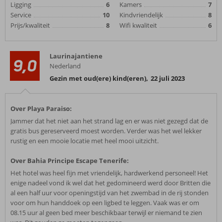
Ligging
6
Kamers
7
Service
10
Kindvriendelijk
8
Prijs/kwaliteit
8
Wifi kwaliteit
6
Laurinajantiene
9,0
Nederland
Gezin met oud(ere) kind(eren)
,
22 juli 2023
Over Playa Paraiso:
Jammer dat het niet aan het strand lag en er was niet gezegd dat de
gratis bus gereserveerd moest worden. Verder was het wel lekker
rustig en een mooie locatie met heel mooi uitzicht.
Over Bahia Principe Escape Tenerife:
Het hotel was heel fijn met vriendelijk, hardwerkend personeel! Het
enige nadeel vond ik wel dat het gedomineerd werd door Britten die
al een half uur voor openingstijd van het zwembad in de rij stonden
voor om hun handdoek op een ligbed te leggen. Vaak was er om
08.15 uur al geen bed meer beschikbaar terwijl er niemand te zien