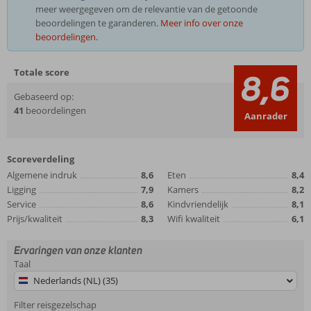
meer weergegeven om de relevantie van de getoonde
beoordelingen te garanderen.
Meer info over onze
beoordelingen.
Totale score
8,6
Gebaseerd op:
41
beoordelingen
Aanrader
Scoreverdeling
Algemene indruk
8,6
Eten
8,4
Ligging
7,9
Kamers
8,2
Service
8,6
Kindvriendelijk
8,1
Prijs/kwaliteit
8,3
Wifi kwaliteit
6,1
Ervaringen van onze klanten
Taal
Nederlands (NL) (35)
Filter reisgezelschap