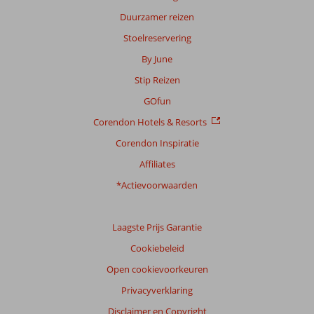
over
Duurzamer reizen
onze
Stoelreservering
beoordelingen.
By June
Totale
Stip Reizen
score
GOfun
Gebaseerd
Corendon Hotels & Resorts
op:
Corendon Inspiratie
4
beoordelingen
Affiliates
*Actievoorwaarden
Scoreverdeling
Algemene indruk
6,3
Eten
8,5
Laagste Prijs Garantie
Ligging
8,5
Kamers
6,3
Cookiebeleid
Service
8,0
Kindvriendelijk
-
Prijs/kwaliteit
7,0
Wifi kwaliteit
8,0
Open cookievoorkeuren
Privacyverklaring
Ervaringen
Disclaimer en Copyright
van