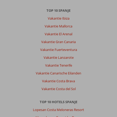
zo
naar
TOP 10 SPANJE
het
Vakantie Ibiza
naaste
dorp
Vakantie Mallorca
voor
Vakantie El Arenal
de
authentieke
Vakantie Gran Canaria
Spaanse
Vakantie Fuerteventura
sfeer...weinig
stranden
Vakantie Lanzarote
in
Vakantie Tenerife
de
buurt
Vakantie Canarische Eilanden
maar
Vakantie Costa Brava
als
je
Vakantie Costa del Sol
een
auto
TOP 10 HOTELS SPANJE
hebt
is
Lopesan Costa Meloneras Resort
dat