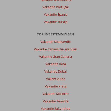
del
Vakantie Portugal
Sur:
Vakantie Spanje
Mooie
ligging
Vakantie Turkije
voldoende
restaurants
TOP 10 BESTEMMINGEN
geen
lawaai
Vakantie Kaapverdië
overlast
Vakantie Canarische eilanden
autoluw
mooie
Vakantie Gran Canaria
golfbanen
Vakantie Ibiza
in
de
Vakantie Dubai
buurt
Vakantie Kos
en
via
Vakantie Kreta
eennprachtig
Vakantie Mallorca
nieuw
vlonderpad
Vakantie Tenerife
loop
Vakantie Zakynthos
je