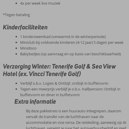
4x per week live muziek
*Tegen betaling
Kinderfaciliteiten
1 kinderzwembad (verwarmd in de winterperiode)
Miniclub bij voldoende kinderen (4-12 jaar) 5 dagen per week
Minidisco
Babybedjes (op aanvraag en op basis van beschikbaarheid)
Verzorging Winter: Tenerife Golf & Sea View
Hotel (ex. Vincci Tenerife Golf)
Verblijf o.b.v. Logies & Ontbijt: ontbijt in buffetvorm
Tegen een meerprijs verblijf je o.b.v. Halfpension: Ontbijt in
buffetvorm en diner in buffetvorm
Extra informatie
Bij deze pakketreis is een huurauto inbegrepen, daarom
vervalt de transfer van de luchthaven naar de
accommodatie en vice versa. De reisleiding, aanwezig op de
luchthaven, verwijst je naar het autoverhuurbedrijf en geeft