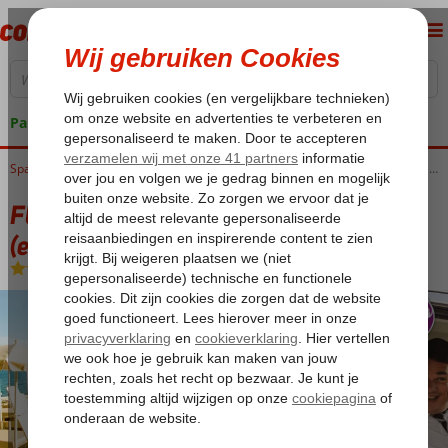
Pakketgarantie
Home
Spanje
Canarische Eilanden
Tenerife
Golf del Sur
Fly & Go Tenerife Golf & Sea View Hotel (ex. Vincci Tenerife Golf)
Fly & Go Tenerife Golf & Sea View Hotel
(ex. Vincci Tenerife Golf)
Logies en ontbijt
-
Hotel