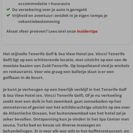
accommodatie + huurauto
De verzekering voor je auto is geregeld
Vrijheid en avontuur: ontdek in je eigen tempo je
vakantiebestemming
Alvast sfeer proeven? Lees snel onze
insidertips
Het stijlvolle Tenerife Golf & Sea View Hotel (ex. Vincci Tenerife
Golf) ligt op een schitterende locatie, met uitzicht op een van de
mooiste baaien van Zuid-Tenerife. Op loopafstand vind je winkels
en restaurants. Voor wie graag een balletje slaat is er een
golfbaan in de buurt.
Je kunt je verheugen op een heerlijk verblijf in het Tenerife Golf
& Sea View Hotel (ex. Vincci Tenerife Golf). Of je nu verkoeling
zoekt met een duik in het zwembad, gaat zonnebaden op het
zonneterras of geniet van het schilderachtige uitzicht op zee over
de Atlantische Oceaan, het buitenzwembad van het hotel zal je
zeker bevallen. Ontspanning kun je vinden in het Spa Center met
sauna, Turks bad en keuze uit diverse massages en
behandelingen. Er is voor elk wat wils in het buffetrestaurant, en