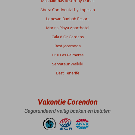
Maspalomas Resort by Dunas
geen
probleem
Abora Continental by Lopesan
Lopesan Baobab Resort
Over
Fly
Marins Playa Aparthotel
&
Cala d'Or Gardens
Go
Tenerife
Best Jacaranda
Golf
H10 Las Palmeras
&
Sea
Servateur Waikiki
View
Best Tenerife
Hotel
(ex.
Vincci
Tenerife
Golf):
Vakantie Corendon
1e
Gegarandeerd veilig boeken en betalen
indruk
mooi
leuk
groot