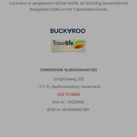
2e
Corendon is aangesloten bij het ANVR, de Stichting Garantiefonds
indruk
Reisgelden (SGR) en het Calamiteitenfonds.
veel
opknapper
nodig
alles
oud
en
aangetast
maar
ze
doen
CORENDON VLIEGVAKANTIES
hun
Schipholweg 335
best,
service
1171 PL Badhoevedorp, Nederland
uitstekend
023 7510606
ontbijt
KvK nr.: 34220902
super
BTW nr.: 814395892 B01
zwembad
prima
en
het
allerbeste