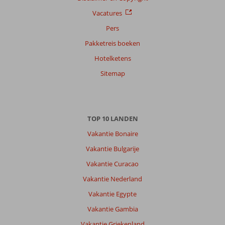
onze
Vacatures
klanten
Taal
Pers
Nederlands (NL) (1)
Pakketreis boeken
Filter
Hotelketens
reisgezelschap
Sitemap
Alle
Sorteren
op
TOP 10 LANDEN
datum (nieuw > oud)
Vakantie Bonaire
Vakantie Bulgarije
Anoniem
6,0
Nederland
Vakantie Curacao
Met partner
,
Vakantie Nederland
25 september 2024
Vakantie Egypte
Vakantie Gambia
Over
Golf
Vakantie Griekenland