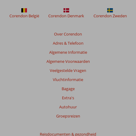
Beoordelingen
die
Corendon België
Corendon Denmark
Corendon Zweden
ouder
zijn
dan
Over Corendon
48
Adres & Telefoon
maanden
worden
Algemene Informatie
niet
Algemene Voorwaarden
meer
weergegeven
Veelgestelde Vragen
om
Vluchtinformatie
de
relevantie
Bagage
van
Extra's
de
getoonde
Autohuur
beoordelingen
Groepsreizen
te
garanderen.
Meer
Reisdocumenten & gezondheid
info