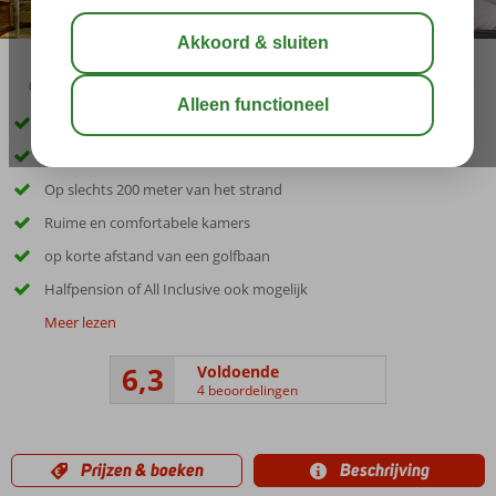
04:20
aug 28°
C
delen
bewaar
Inclusief huurauto
Gelegen in de wijk Golf del Sur
Op slechts 200 meter van het strand
Ruime en comfortabele kamers
op korte afstand van een golfbaan
Halfpension of All Inclusive ook mogelijk
Meer lezen
6,3
Voldoende
4 beoordelingen
Prijzen & boeken
Beschrijving