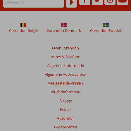
worden
niet
meer
weergegeven
om
Corendon België
Corendon Denmark
Corendon Zweden
de
relevantie
van
Over Corendon
de
Adres & Telefoon
getoonde
beoordelingen
Algemene Informatie
te
Algemene Voorwaarden
garanderen.
Meer
Veelgestelde Vragen
info
Vluchtinformatie
over
onze
Bagage
beoordelingen.
Extra's
Autohuur
Groepsreizen