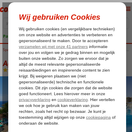
Pakketgarantie
Home
Spanje
Canarische Eilanden
Tenerife
Costa del Silencio
Aguamarina Golf Appartementen
Aguamarina Golf Appartementen
Logies
-
Appartement