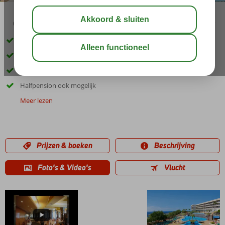
04:20
00:15
aug 28°
C
delen
bewaar
Vlak bij het strand
Groot zwembad met prachtig uitzicht
Comfortabele appartementen
Halfpension ook mogelijk
Meer lezen
Prijzen & boeken
Beschrijving
Foto's & Video's
Vlucht