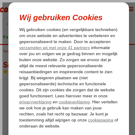
Pakketgarantie
Home
Spanje
Canarische Eilanden
Lanzarote
Puerto del Carmen
San Marcial Appartementen
San Marcial Appartementen
Logies
-
Appartement