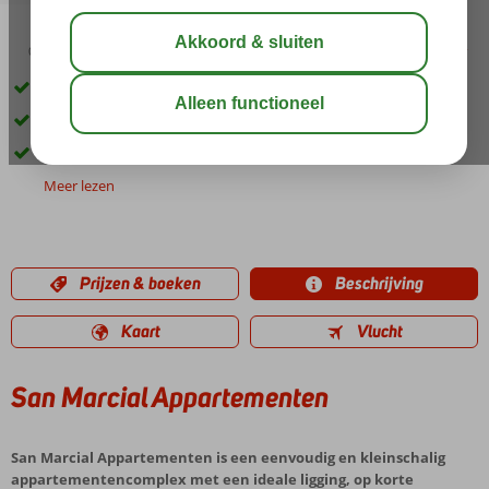
04:30
00:15
aug 28°
C
delen
bewaar
Vlakbij het strand en Puerto del Carmen
Zwembad met zonneterras
Ruime appartementen
Meer lezen
Prijzen & boeken
Beschrijving
Kaart
Vlucht
San Marcial Appartementen
San Marcial Appartementen is een eenvoudig en kleinschalig
appartementencomplex met een ideale ligging, op korte