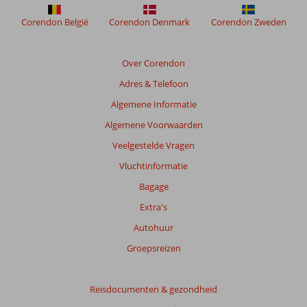
weergegeven
om
Corendon België
Corendon Denmark
Corendon Zweden
de
relevantie
van
Over Corendon
de
Adres & Telefoon
getoonde
beoordelingen
Algemene Informatie
te
Algemene Voorwaarden
garanderen.
Meer
Veelgestelde Vragen
info
Vluchtinformatie
over
onze
Bagage
beoordelingen.
Extra's
Autohuur
Groepsreizen
Reisdocumenten & gezondheid