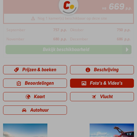
669
va
p.p.
Nog 1 kamer(s) beschikbaar op deze site
September
757
p.p.
Oktober
750
p.p.
November
680
p.p.
December
686
p.p.
Bekijk beschikbaarheid
Prijzen & boeken
Beschrijving
Beoordelingen
Foto's & Video's
Kaart
Vlucht
Autohuur