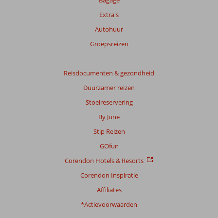
score
Bagage
Extra's
Gebaseerd
op:
Autohuur
218
Groepsreizen
beoordelingen
Reisdocumenten & gezondheid
Scoreverdeling
Duurzamer reizen
Algemene indruk
7,2
Eten
6,2
Ligging
7,6
Kamers
7,0
Stoelreservering
Service
7,0
Kindvriendelijk
7,6
By June
Prijs/kwaliteit
7,2
Wifi kwaliteit
5,8
Stip Reizen
Ervaringen
GOfun
van
Corendon Hotels & Resorts
onze
klanten
Corendon Inspiratie
Taal
Affiliates
Nederlands (NL) (179)
*Actievoorwaarden
Filter