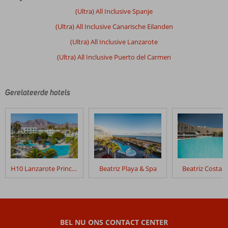
door
(Ultra) All Inclusive Spanje
onze
(Ultra) All Inclusive Canarische Eilanden
klanten
geschreven
(Ultra) All Inclusive Lanzarote
na
(Ultra) All Inclusive Puerto del Carmen
hun
verblijf
in
Fly
Gerelateerde hotels
&
Go
Beatriz
Playa
&
Spa
H10 Lanzarote Princess
Beatriz Playa & Spa
Beatriz Costa 
Beoordelingen
die
ouder
zijn
dan
BEL NU ONS CONTACT CENTER
48