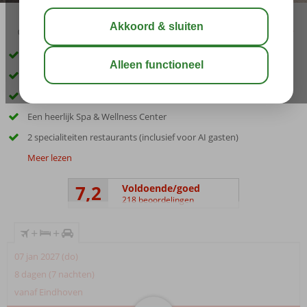
04:30
00:15
aug 28°
C
delen
bewaar
Inclusief huurauto
Uitstekende vakantiedeal volgens Cor
Toplocatie aan het strand en de boulevard
Een heerlijk Spa & Wellness Center
2 specialiteiten restaurants (inclusief voor AI gasten)
Meer lezen
7,2
Voldoende/goed
218 beoordelingen
+
+
07 jan 2027 (do)
8 dagen (7 nachten)
vanaf Eindhoven