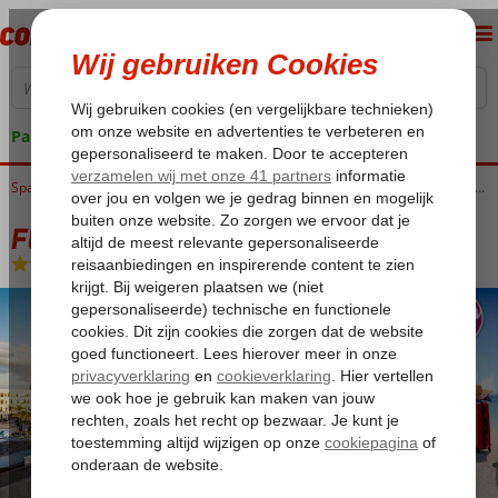
Pakketgarantie
Home
Spanje
Canarische Eilanden
Lanzarote
Puerto del Carmen
Fly & Go Beatriz Playa & Spa
Fly & Go Beatriz Playa & Spa
Logies en ontbijt
-
Hotel