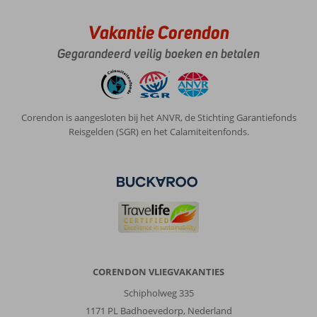
Vakantie Corendon
Anoniem
8,0
Gegarandeerd veilig boeken en betalen
Nederland
Met partner
,
12 mei 2026
Corendon is aangesloten bij het ANVR, de Stichting Garantiefonds
Reisgelden (SGR) en het Calamiteitenfonds.
Over
Puerto
del
Carmen:
de
bestemming(
puerto
del
carmen/matagorda)
CORENDON VLIEGVAKANTIES
is
heerlijk
Schipholweg 335
als
1171 PL Badhoevedorp, Nederland
je