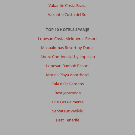
Vakantie Costa Brava
eten.Ga
je
Vakantie Costa del Sol
vroeg
heb
TOP 10 HOTELS SPANJE
je
er
Lopesan Costa Meloneras Resort
geen
Maspalomas Resort by Dunas
last
van,
Abora Continental by Lopesan
de
Lopesan Baobab Resort
animatie
hoor
Marins Playa Aparthotel
je
Cala d'Or Gardens
door
het
Best Jacaranda
hele
H10 Las Palmeras
gebouw
Servateur Waikiki
Algemene indruk
9
Eten
9
Best Tenerife
Ligging
10
Kamers
9
Service
10
Kindvriendelijk
-
Prijs/kwaliteit
9
Wifi kwaliteit
8