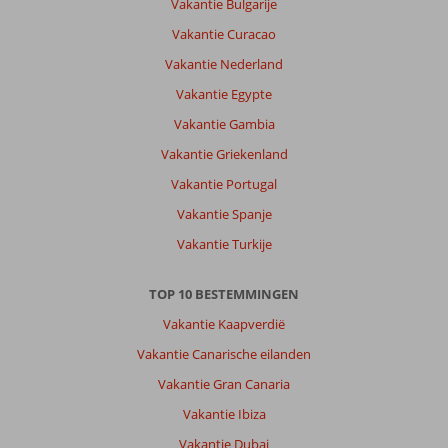
Vakantie Bulgarije
en
boulevard,geen
Vakantie Curacao
hinder
Vakantie Nederland
van
vliegtuigen
Vakantie Egypte
gehad
Vakantie Gambia
Over
Vakantie Griekenland
Fly
Vakantie Portugal
&
Go
Vakantie Spanje
Beatriz
Vakantie Turkije
Playa
&
Spa:
TOP 10 BESTEMMINGEN
We
Vakantie Kaapverdië
waren
Vakantie Canarische eilanden
er
voor
Vakantie Gran Canaria
de
Vakantie Ibiza
2e
keer
Vakantie Dubai