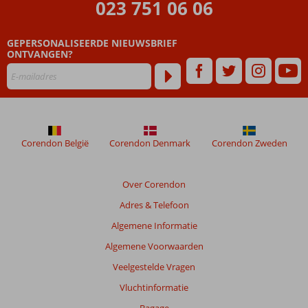
023 751 06 06
maanden
worden
niet
GEPERSONALISEERDE NIEUWSBRIEF
meer
ONTVANGEN?
weergegeven
om
de
relevantie
van
de
Corendon België
Corendon Denmark
Corendon Zweden
getoonde
beoordelingen
te
Over Corendon
garanderen.
Meer
Adres & Telefoon
info
Algemene Informatie
over
onze
Algemene Voorwaarden
beoordelingen.
Veelgestelde Vragen
Vluchtinformatie
Totale