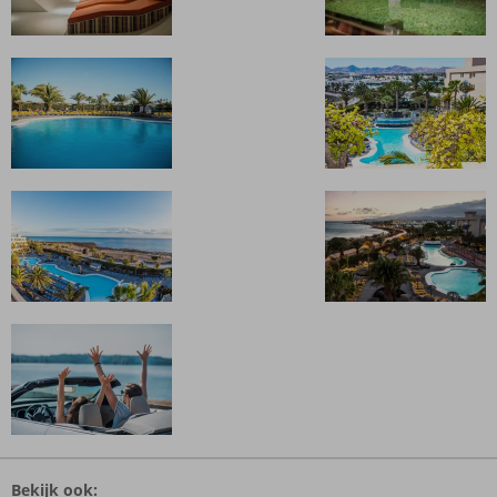
De
beoordelingen
Bekijk ook:
zijn