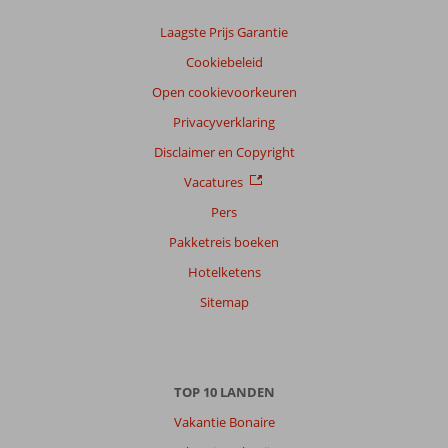
reisgezelschap
Alle
Laagste Prijs Garantie
Cookiebeleid
Sorteren
op
Open cookievoorkeuren
datum (nieuw > oud)
Privacyverklaring
Disclaimer en Copyright
Yvonne
9,0
Vacatures
Nederland
Met vrienden
Pers
,
20 juni 2026
Pakketreis boeken
Hotelketens
Over
Sitemap
Puerto
del
Carmen:
Toplocatie
TOP 10 LANDEN
dicht
bij
Vakantie Bonaire
strand