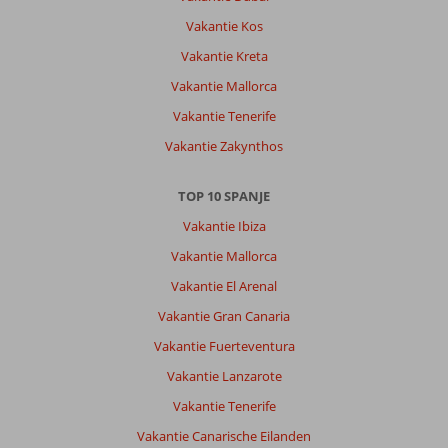
,
Vakantie Kos
eten
prima,
Vakantie Kreta
kamers
Vakantie Mallorca
schoon,
dagelijkse
Vakantie Tenerife
schoonmaak,
Vakantie Zakynthos
in
t
weekend
TOP 10 SPANJE
druk
Vakantie Ibiza
met
weekendgasten
Vakantie Mallorca
,
Vakantie El Arenal
voor
ons
Vakantie Gran Canaria
geen
Vakantie Fuerteventura
probleem,
maar
Vakantie Lanzarote
reken
Vakantie Tenerife
op
drukte
Vakantie Canarische Eilanden
met