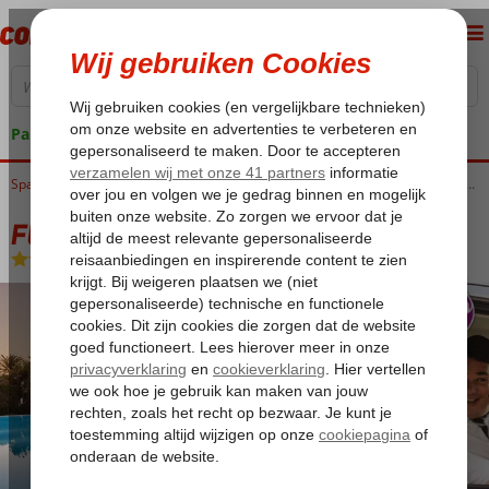
Pakketgarantie
Home
Spanje
Canarische Eilanden
Lanzarote
Playa Blanca
Fly & Go Sandos Atlantic Gardens
Fly & Go Sandos Atlantic Gardens
All Inclusive
-
Appartement