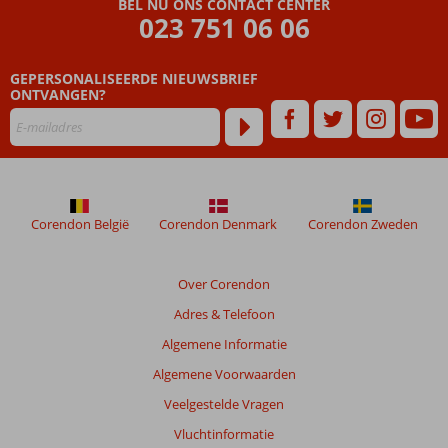
BEL NU ONS CONTACT CENTER
Gardens
023 751 06 06
Beoordelingen
GEPERSONALISEERDE NIEUWSBRIEF
die
ONTVANGEN?
ouder
zijn
dan
48
maanden
worden
niet
Corendon België
Corendon Denmark
Corendon Zweden
meer
weergegeven
om
Over Corendon
de
Adres & Telefoon
relevantie
van
Algemene Informatie
de
Algemene Voorwaarden
getoonde
beoordelingen
Veelgestelde Vragen
te
Vluchtinformatie
garanderen.