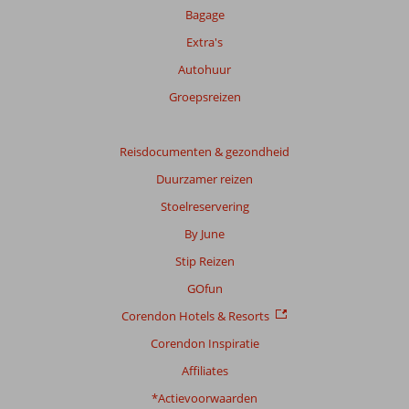
Meer
Bagage
info
Extra's
over
onze
Autohuur
beoordelingen.
Groepsreizen
Totale
score
Reisdocumenten & gezondheid
Duurzamer reizen
Gebaseerd
op:
Stoelreservering
12
By June
beoordelingen
Stip Reizen
GOfun
Scoreverdeling
Corendon Hotels & Resorts
Algemene indruk
8,3
Eten
7,7
Ligging
8,6
Kamers
7,9
Corendon Inspiratie
Service
8,8
Kindvriendelijk
-
Affiliates
Prijs/kwaliteit
8,6
Wifi kwaliteit
6,3
*Actievoorwaarden