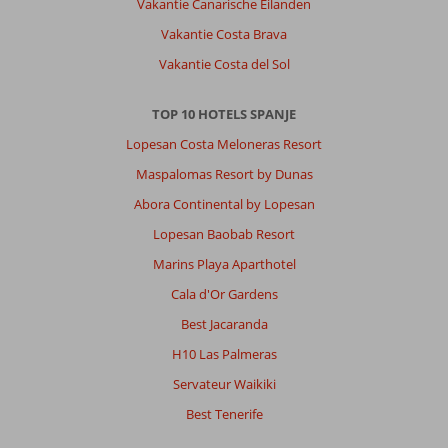
Vakantie Canarische Eilanden
Blanca:
Vakantie Costa Brava
Heerlijk.
Loopafstand
Vakantie Costa del Sol
strand.
Vliegveld
TOP 10 HOTELS SPANJE
Brussel
ook
Lopesan Costa Meloneras Resort
geweldig
Maspalomas Resort by Dunas
Over
Abora Continental by Lopesan
Fly
Lopesan Baobab Resort
&
Go
Marins Playa Aparthotel
Sandos
Cala d'Or Gardens
Atlantic
Gardens:
Best Jacaranda
Prima
H10 Las Palmeras
heel
vriendelijk
Servateur Waikiki
personeel.
Best Tenerife
Catering
ook