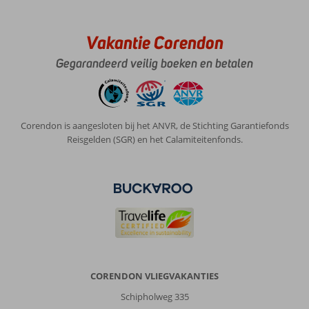
zeer
naar
wens
Vakantie Corendon
Gegarandeerd veilig boeken en betalen
Algemene indruk
8
Eten
-
Ligging
9
Kamers
8
Service
10
Kindvriendelijk
-
Prijs/kwaliteit
10
Wifi kwaliteit
9
Corendon is aangesloten bij het ANVR, de Stichting Garantiefonds
Reisgelden (SGR) en het Calamiteitenfonds.
Anoniem
8,0
Nederland
Met partner
,
11 april 2023
Over
Playa
CORENDON VLIEGVAKANTIES
Blanca:
rustige
Schipholweg 335