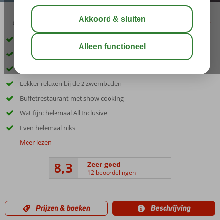
04:30
00:55
aug 28°
C
delen
bewaar
Accommodatie met een GSTC erkend duurzaamheidscertificaat
Inclusief huurauto
Only Adult; min. leeftijd 16 jaar
Lekker relaxen bij de 2 zwembaden
Buffetrestaurant met show cooking
Wat fijn: helemaal All Inclusive
Even helemaal niks
Meer lezen
8,3
Zeer goed
12 beoordelingen
Prijzen & boeken
Beschrijving