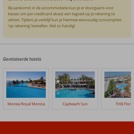
Bij aankomst in de accommodatie kun je er doorgaans voor
kiezen om per creditcard alvast een tegoed op je rekening te
zetten. Tijdens je verblijf kun je hiermee eenvoudig consumpties
‘op rekening’ bestellen. Wel zo handig!
De
beoordelingen
zijn
door
Gerelateerde hotels
onze
klanten
geschreven
na
hun
verblijf
in
Monea Royal Monica
Caybeach Sun
THB Flora
Fly
&
Go
Sandos
Atlantic