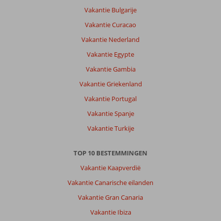
Over
Vakantie Bulgarije
Playa
Blanca:
Vakantie Curacao
Geweldige
Vakantie Nederland
lokatie.
Vakantie Egypte
Altijd
mooi
Vakantie Gambia
weer.
Vakantie Griekenland
Mooie
natuur....
Vakantie Portugal
Vakantie Spanje
Over
Fly
Vakantie Turkije
&
Go
TOP 10 BESTEMMINGEN
Sandos
Atlantic
Vakantie Kaapverdië
Gardens:
Vakantie Canarische eilanden
Prima
prijs/kwaliteit
Vakantie Gran Canaria
en
Vakantie Ibiza
geweldig