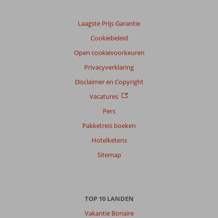
Ervaringen
van
onze
Laagste Prijs Garantie
klanten
Cookiebeleid
Taal
Open cookievoorkeuren
Nederlands (NL) (7)
Privacyverklaring
Filter
reisgezelschap
Disclaimer en Copyright
Alle
Vacatures
Sorteren
Pers
op
Pakketreis boeken
datum (nieuw > oud)
Hotelketens
Sitemap
Maria
9,0
Nederland
Met partner
,
07 december 2023
TOP 10 LANDEN
Vakantie Bonaire