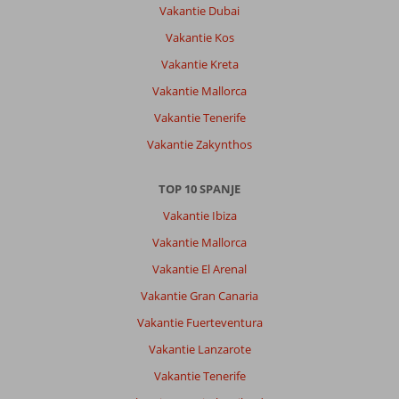
eten.
Vakantie Dubai
Wij
Vakantie Kos
komen
hier
Vakantie Kreta
steeds
Vakantie Mallorca
weer
terug.
Vakantie Tenerife
Vakantie Zakynthos
Algemene indruk
9
Eten
10
Ligging
10
Kamers
8
Service
10
Kindvriendelijk
-
TOP 10 SPANJE
Prijs/kwaliteit
10
Wifi kwaliteit
6
Vakantie Ibiza
Vakantie Mallorca
Lambertus
8,0
Vakantie El Arenal
Nederland
Vakantie Gran Canaria
Met vrienden
,
11 april 2023
Vakantie Fuerteventura
Vakantie Lanzarote
Over
Vakantie Tenerife
Playa