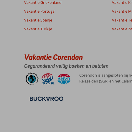
beoordelingen
Vakantie Griekenland
Vakantie Kr
Prijs/kwaliteit
7,8
Wifi kwalite
Vakantie Portugal
Vakantie M
Vakantie Spanje
Vakantie Te
Ervaringen
Taal
Vakantie Turkije
Vakantie Z
van onze
Nederlands (NL) (3)
klanten
8,0
Vakantie Corendon
Over
Algemene indruk
8
Gegarandeerd veilig boeken en betalen
Playa
Ligging
8
Anoniem
Blanca:
Service
8
Corendon is aangesloten bij h
Nederland
Prijs/kwaliteit
8
Fijn
Reisgelden (SGR) en het Calam
Met partner
Eten
7
hotel,
,
Eten
Kamers
8
23 januari 2025
was
Kindvriendelijk
-
prima,
Wifi kwaliteit
7
''s
avonds
live
music,