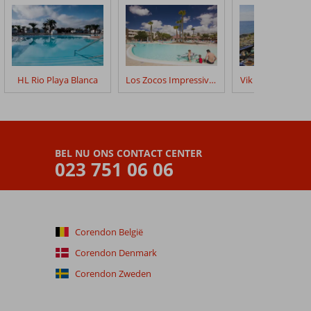
HL Rio Playa Blanca
Los Zocos Impressive Lanzarote
Vik Hotel San An
BEL NU ONS CONTACT CENTER
023 751 06 06
Corendon België
Corendon Denmark
Corendon Zweden