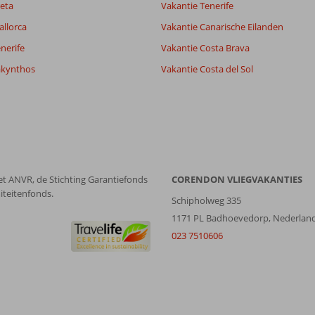
eta
Vakantie Tenerife
it
5,5
allorca
Vakantie Canarische Eilanden
nerife
Vakantie Costa Brava
Filter reisgezelschap
Sorteren op
akynthos
Vakantie Costa del Sol
Alle
datum (nieuw > oud)
et ANVR, de Stichting Garantiefonds
CORENDON VLIEGVAKANTIES
iteitenfonds.
Schipholweg 335
1171 PL Badhoevedorp, Nederlan
023 7510606