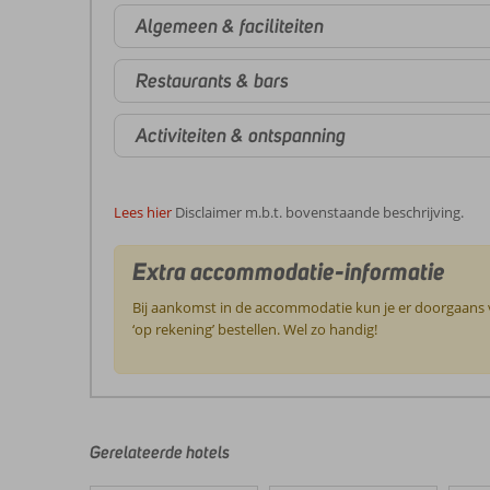
Algemeen & faciliteiten
Restaurants & bars
Activiteiten & ontspanning
Lees hier
Disclaimer m.b.t. bovenstaande beschrijving.
Extra accommodatie-informatie
Bij aankomst in de accommodatie kun je er doorgaans vo
‘op rekening’ bestellen. Wel zo handig!
De
beoordelingen
zijn
door
Gerelateerde hotels
onze