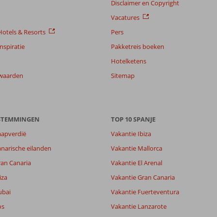
Disclaimer en Copyright
Vacatures
otels & Resorts
Pers
nspiratie
Pakketreis boeken
Hotelketens
waarden
Sitemap
ESTEMMINGEN
TOP 10 SPANJE
aapverdië
Vakantie Ibiza
narische eilanden
Vakantie Mallorca
ran Canaria
Vakantie El Arenal
iza
Vakantie Gran Canaria
ubai
Vakantie Fuerteventura
8,0
8,3
os
Vakantie Lanzarote
lijk
-