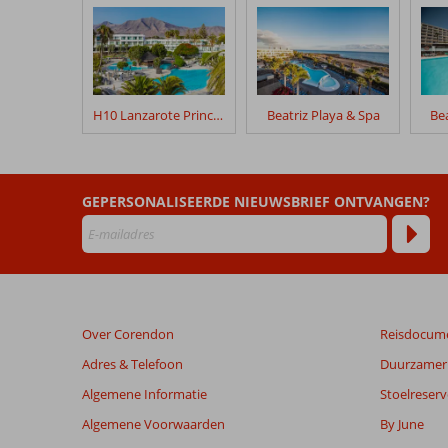
klanten
geschreven
na
hun
verblijf
in
H10 Lanzarote Princess
Beatriz Playa & Spa
Bea
Bluesea
Alyssa
Suite
(ex.
GEPERSONALISEERDE NIEUWSBRIEF ONTVANGEN?
Labranda
Alyssa
Suite)
Beoordelingen
die
Over Corendon
Reisdocum
ouder
zijn
Adres & Telefoon
Duurzamer 
dan
Algemene Informatie
Stoelreserv
48
maanden
Algemene Voorwaarden
By June
worden