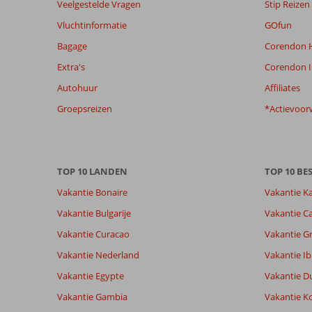
Veelgestelde Vragen
Stip Reizen
niet
meer
Vluchtinformatie
GOfun
weergegeven
Bagage
Corendon H
om
de
Extra's
Corendon I
relevantie
Autohuur
Affiliates
van
de
Groepsreizen
*Actievoor
getoonde
beoordelingen
te
garanderen.
TOP 10 LANDEN
TOP 10 B
Meer
info
Vakantie Bonaire
Vakantie K
over
Vakantie Bulgarije
Vakantie Ca
onze
beoordelingen.
Vakantie Curacao
Vakantie G
Vakantie Nederland
Vakantie Ib
Totale score
Scoreverdeling
8,0
Vakantie Egypte
Vakantie D
Algemene indruk
8,0
Eten
Gebaseerd op:
Ligging
7,5
Kamers
Vakantie Gambia
Vakantie K
4
Zeer goed
Service
8,0
Kindvriende