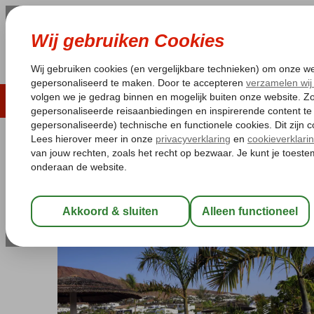
LAST MINUTE
ZOMER 2026
ZONVAKA
Pakketgarantie
Laagsteprijsgarantie*
Gratis
Spanje
Home
Canarische Eilanden
Lanzarote
Playa Blanca
Blues
Bluesea Alyssa Suite (ex. Labrand
All Inclusive
-
Hotel