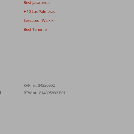
Best Jacaranda
H10 Las Palmeras
Servateur Waikiki
Best Tenerife
KvK nr.: 34220902
d
BTW nr.: 814395892 B01