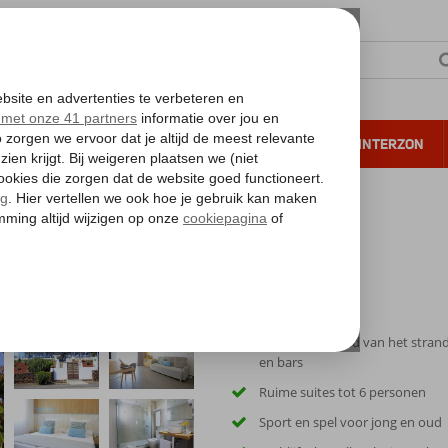
NTIE
VERRE REIZEN
ALL INCLUSIVE
WINTERZON
 annuleren*
ea Alyssa Suite (ex. Labranda Alyssa Suite)
a Alyssa Suite)
Op korte afstand van het strand
en bars
Ruime suites tot 6 personen
Sport en spel voor jong en oud