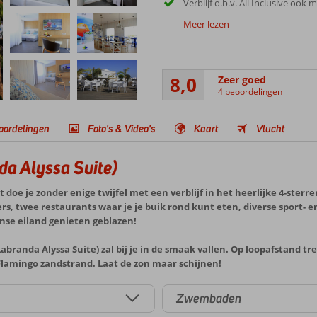
Verblijf o.b.v. All Inclusive ook 
Meer lezen
8,0
Zeer goed
4 beoordelingen
oordelingen
Foto's & Video's
Kaart
Vlucht
da Alyssa Suite)
t doe je zonder enige twijfel met een verblijf in het heerlijke 4-sterr
 twee restaurants waar je je buik rond kunt eten, diverse sport- en 
nse eiland genieten geblazen!
branda Alyssa Suite) zal bij je in de smaak vallen. Op loopafstand tre
 Flamingo zandstrand. Laat de zon maar schijnen!
Zwembaden