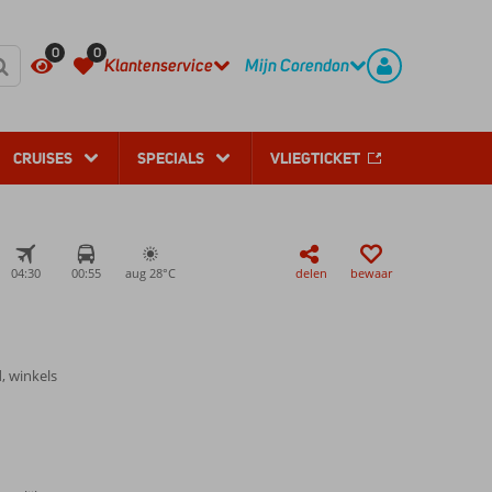
REGISTREER
CONTACT
0
0
Klantenservice
Mijn Corendon
CRUISES
SPECIALS
VLIEGTICKET
04:30
00:55
aug 28°
C
delen
bewaar
, winkels