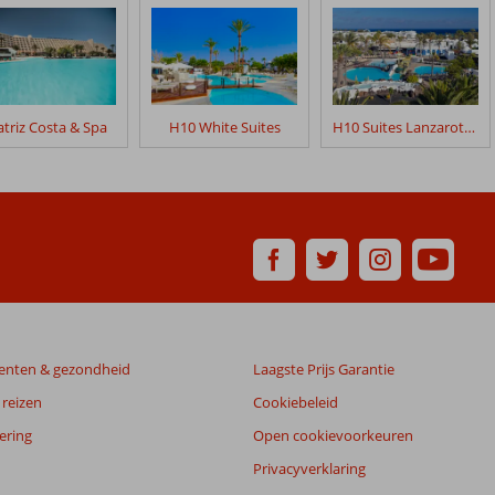
triz Costa & Spa
H10 White Suites
H10 Suites Lanzarote Gardens
enten & gezondheid
Laagste Prijs Garantie
reizen
Cookiebeleid
ering
Open cookievoorkeuren
Privacyverklaring