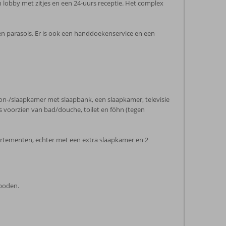
lobby met zitjes en een 24-uurs receptie. Het complex
en parasols. Er is ook een handdoekenservice en een
on-/slaapkamer met slaapbank, een slaapkamer, televisie
 is voorzien van bad/douche, toilet en föhn (tegen
partementen, echter met een extra slaapkamer en 2
eboden.