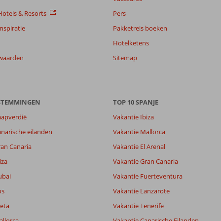
otels & Resorts
Pers
nspiratie
Pakketreis boeken
Hotelketens
waarden
Sitemap
ESTEMMINGEN
TOP 10 SPANJE
aapverdië
Vakantie Ibiza
narische eilanden
Vakantie Mallorca
ran Canaria
Vakantie El Arenal
iza
Vakantie Gran Canaria
ubai
Vakantie Fuerteventura
os
Vakantie Lanzarote
eta
Vakantie Tenerife
allorca
Vakantie Canarische Eilanden