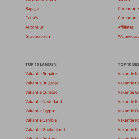
de
Bagage
Corendon H
relevantie
van
Extra's
Corendon I
de
Autohuur
Affiliates
getoonde
beoordelingen
Groepsreizen
*Actievoor
te
garanderen.
Meer
info
TOP 10 LANDEN
TOP 10 B
over
onze
Vakantie Bonaire
Vakantie K
beoordelingen.
Vakantie Bulgarije
Vakantie Ca
Vakantie Curacao
Vakantie G
Vakantie Nederland
Vakantie Ib
Vakantie Egypte
Vakantie D
Vakantie Gambia
Vakantie K
Vakantie Griekenland
Vakantie Kr
Vakantie Portugal
Vakantie M