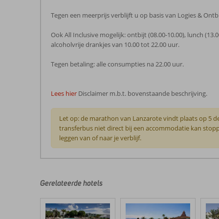
Tegen een meerprijs verblijft u op basis van Logies & Ontbij
Ook All Inclusive mogelijk: ontbijt (08.00-10.00), lunch (13
alcoholvrije drankjes van 10.00 tot 22.00 uur.
Tegen betaling: alle consumpties na 22.00 uur.
Lees hier
Disclaimer m.b.t. bovenstaande beschrijving.
Let op: de marathon van Lanzarote vindt plaats op 5 d
transferbus niet direct bij een accommodatie kan stoppe
leggen van of naar je verblijf.
De
beoordelingen
zijn
door
Gerelateerde hotels
onze
klanten
geschreven