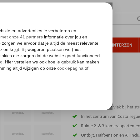
NTIE
VERRE REIZEN
ALL INCLUSIVE
WINTERZON
 annuleren*
e Sea Costa Teguise Beach
Direct aan zee en vlak bij het st
In het centrum van Costa Tegui
Ruime 2- & 3-kamerapparteme
Ontbijt, Halfpension en All Incl