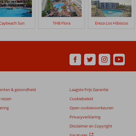
Caybeach Sun
THB Flora
Ereza Los Hibiscos
enten & gezondheid
Laagste Prijs Garantie
reizen
Cookiebeleid
ering
Open cookievoorkeuren
Privacyverklaring
Disclaimer en Copyright
Vacatures