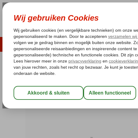
LAST MINUTE
ZOMER 2026
ZONVAKA
Pakketgarantie
Laagsteprijsgarantie*
Gratis
Spanje
Home
Canarische Eilanden
Lanzarote
Costa Teguise
Blu
Blue Sea Costa Teguise Beach
Logies en ontbijt
-
Appartement