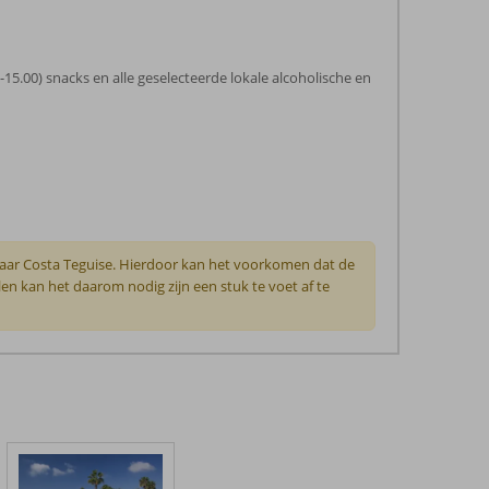
0-15.00) snacks en alle geselecteerde lokale alcoholische en
naar Costa Teguise. Hierdoor kan het voorkomen dat de
len kan het daarom nodig zijn een stuk te voet af te