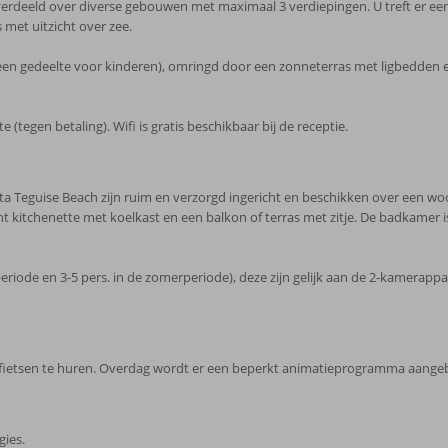
rdeeld over diverse gebouwen met maximaal 3 verdiepingen. U treft er een 
 met uitzicht over zee.
een gedeelte voor kinderen), omringd door een zonneterras met ligbedden 
(tegen betaling). Wifi is gratis beschikbaar bij de receptie.
a Teguise Beach zijn ruim en verzorgd ingericht en beschikken over een wo
richt kitchenette met koelkast en een balkon of terras met zitje. De badkamer
eriode en 3-5 pers. in de zomerperiode), deze zijn gelijk aan de 2-kamerap
m fietsen te huren. Overdag wordt er een beperkt animatieprogramma aang
gies.