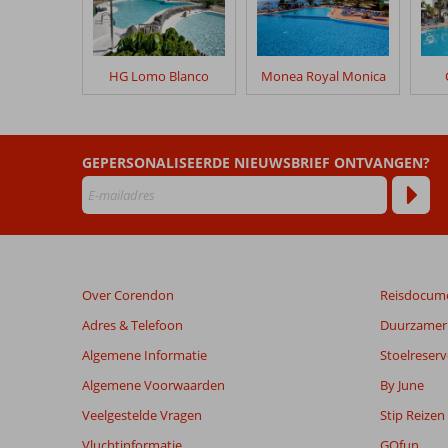
na
hun
verblijf
in
HG Lomo Blanco
Monea Royal Monica
Blue
Sea
Costa
Teguise
GEPERSONALISEERDE NIEUWSBRIEF ONTVANGEN?
Beach
Beoordelingen
die
ouder
zijn
Over Corendon
Reisdocum
dan
48
Adres & Telefoon
Duurzamer 
maanden
Algemene Informatie
Stoelreserv
worden
niet
Algemene Voorwaarden
By June
meer
Veelgestelde Vragen
Stip Reizen
weergegeven
om
Vluchtinformatie
GOfun