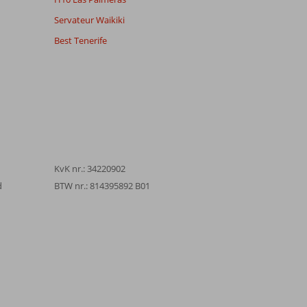
Servateur Waikiki
Best Tenerife
KvK nr.: 34220902
d
BTW nr.: 814395892 B01