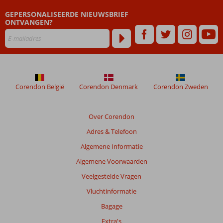
dan
GEPERSONALISEERDE NIEUWSBRIEF
48
ONTVANGEN?
maanden
worden
niet
meer
weergegeven
om
de
Corendon België
Corendon Denmark
Corendon Zweden
relevantie
van
de
Over Corendon
getoonde
Adres & Telefoon
beoordelingen
te
Algemene Informatie
garanderen.
Algemene Voorwaarden
Meer
info
Veelgestelde Vragen
over
Vluchtinformatie
onze
beoordelingen.
Bagage
Extra's