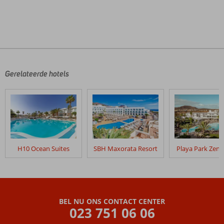
De
beoordelingen
zijn
door
Gerelateerde hotels
onze
klanten
geschreven
na
hun
verblijf
in
H10 Ocean Suites
SBH Maxorata Resort
Playa Park Zens
Melia
Fuerteventura
Beoordelingen
die
BEL NU ONS CONTACT CENTER
ouder
023 751 06 06
zijn