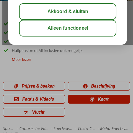
04:30
01:00
aug 27°
C
delen
bewaar
Winnaar Hotel of the year award
Aan het Sotavento zandstrand
Volop faciliteiten voor de kids
Halfpension of All Inclusive ook mogelijk
Meer lezen
Prijzen & boeken
Beschrijving
Foto's & Video's
Kaart
Vlucht
Home
Spanje
Canarische Eilanden
Fuerteventura
Costa Calma
Melia Fuerteventura