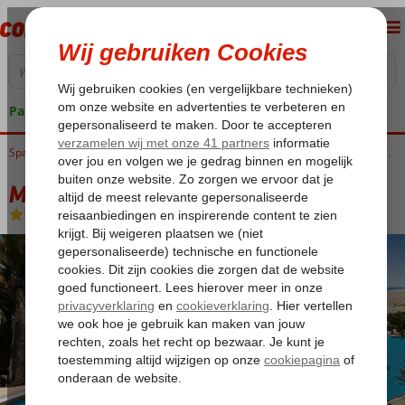
Pakketgarantie
Home
Spanje
Canarische Eilanden
Fuerteventura
Costa Calma
Melia Fuerteventura
Melia Fuerteventura
All Inclusive
-
Hotel