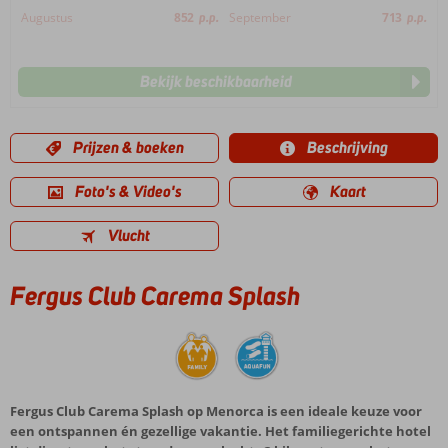
Augustus
852
p.p.
September
713
p.p.
Bekijk beschikbaarheid
Prijzen & boeken
Beschrijving
Foto's & Video's
Kaart
Vlucht
Fergus Club Carema Splash
Fergus Club Carema Splash op Menorca is een ideale keuze voor
een ontspannen én gezellige vakantie. Het familiegerichte hotel