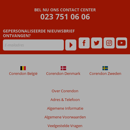
in
Fergus
BEL NU ONS CONTACT CENTER
023 751 06 06
Club
Carema
Splash
GEPERSONALISEERDE NIEUWSBRIEF
ONTVANGEN?
Beoordelingen
die
ouder
zijn
dan
48
Corendon België
Corendon Denmark
Corendon Zweden
maanden
worden
niet
Over Corendon
meer
weergegeven
Adres & Telefoon
om
Algemene Informatie
de
relevantie
Algemene Voorwaarden
van
Veelgestelde Vragen
de