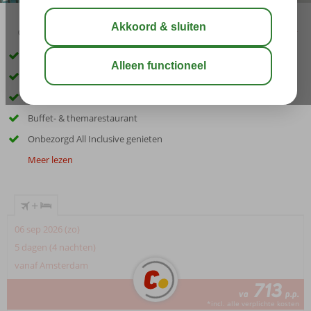
02:30
delen
bewaar
Uniek All Inclusive hotel direct aan het strand
Eigen splash/aquapark met volop glijbanen
2- & 3-kamerappartementen voor het gehele gezin
Buffet- & themarestaurant
Onbezorgd All Inclusive genieten
Meer lezen
+
06 sep 2026 (zo)
5 dagen (4 nachten)
vanaf Amsterdam
713
va
p.p.
*incl. alle verplichte kosten