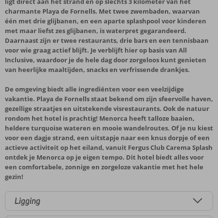
ligt direct aan het strand en op slechts 3 kilometer van het
charmante Playa de Fornells. Met twee zwembaden, waarvan
één met drie glijbanen, en een aparte splashpool voor kinderen
met maar liefst zes glijbanen, is waterpret gegarandeerd.
Daarnaast zijn er twee restaurants, drie bars en een tennisbaan
voor wie graag actief blijft. Je verblijft hier op basis van All
Inclusive, waardoor je de hele dag door zorgeloos kunt genieten
van heerlijke maaltijden, snacks en verfrissende drankjes.
De omgeving biedt alle ingrediënten voor een veelzijdige
vakantie. Playa de Fornells staat bekend om zijn sfeervolle haven,
gezellige straatjes en uitstekende visrestaurants. Ook de natuur
rondom het hotel is prachtig! Menorca heeft talloze baaien,
heldere turquoise wateren en mooie wandelroutes. Of je nu kiest
voor een dagje strand, een uitstapje naar een knus dorpje of een
actieve activiteit op het eiland, vanuit Fergus Club Carema Splash
ontdek je Menorca op je eigen tempo. Dit hotel biedt alles voor
een comfortabele, zonnige en zorgeloze vakantie met het hele
gezin!
Ligging