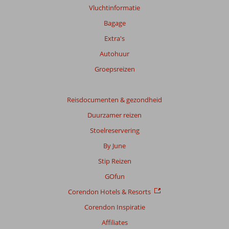
getoonde
Vluchtinformatie
beoordelingen
Bagage
te
garanderen.
Extra's
Meer
Autohuur
info
over
Groepsreizen
onze
beoordelingen.
Reisdocumenten & gezondheid
Duurzamer reizen
Stoelreservering
By June
Stip Reizen
GOfun
Corendon Hotels & Resorts
Corendon Inspiratie
Affiliates