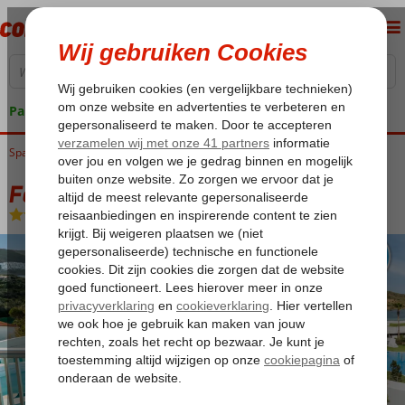
Pakketgarantie
Spanje
Home
Balearen
Menorca
Playa de Fornells
Fergus Club Carema Splash
Fergus Club Carema Splash
Logies en ontbijt
-
Aparthotel