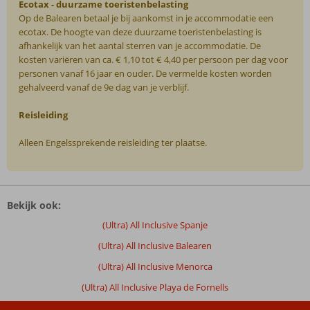
Ecotax - duurzame toeristenbelasting
Op de Balearen betaal je bij aankomst in je accommodatie een
ecotax. De hoogte van deze duurzame toeristenbelasting is
afhankelijk van het aantal sterren van je accommodatie. De
kosten variëren van ca. € 1,10 tot € 4,40 per persoon per dag voor
personen vanaf 16 jaar en ouder. De vermelde kosten worden
gehalveerd vanaf de 9e dag van je verblijf.
Reisleiding
Alleen Engelssprekende reisleiding ter plaatse.
De
beoordelingen
Bekijk ook:
zijn
door
(Ultra) All Inclusive Spanje
onze
(Ultra) All Inclusive Balearen
klanten
geschreven
(Ultra) All Inclusive Menorca
na
(Ultra) All Inclusive Playa de Fornells
hun
verblijf