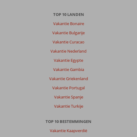
het
hotel
TOP 10 LANDEN
is
erg
Vakantie Bonaire
centraal.
Vakantie Bulgarije
Op
loopafstand
Vakantie Curacao
van
Vakantie Nederland
de
boulevard,
Vakantie Egypte
winkels,
Vakantie Gambia
restaurants,
bushalte
Vakantie Griekenland
etc.
Vakantie Portugal
Ondanks
midden
Vakantie Spanje
in
Vakantie Turkije
het
uitgaansgebied,,
weinig
TOP 10 BESTEMMINGEN
tot
Vakantie Kaapverdië
geen