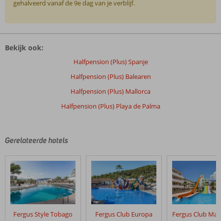
gehalveerd vanaf de 9e dag van je verblijf.
De
beoordelingen
Bekijk ook:
zijn
door
Halfpension (Plus) Spanje
onze
Halfpension (Plus) Balearen
klanten
geschreven
Halfpension (Plus) Mallorca
na
Halfpension (Plus) Playa de Palma
hun
verblijf
in
HM
Gerelateerde hotels
Ayron
Park
Beoordelingen
die
ouder
zijn
Fergus Style Tobago
Fergus Club Europa
dan