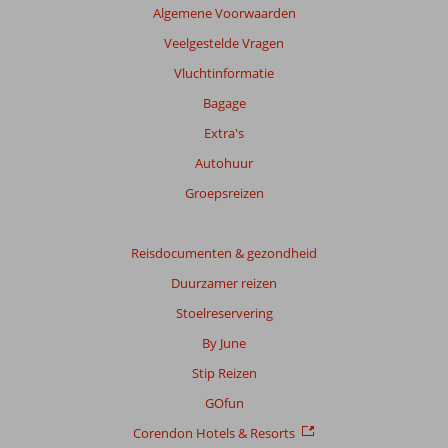
Totale
Algemene Voorwaarden
score
Veelgestelde Vragen
Gebaseerd
Vluchtinformatie
op:
76
Bagage
beoordelingen
Extra's
Autohuur
Scoreverdeling
Groepsreizen
Algemene indruk
9,1
Eten
8,8
Ligging
7,9
Kamers
8,9
Service
9,0
Reisdocumenten & gezondheid
Kindvriendelijk
6,5
Prijs/kwaliteit
8,5
Wifi kwaliteit
7,9
Duurzamer reizen
Stoelreservering
Ervaringen
van
By June
onze
Stip Reizen
klanten
Taal
GOfun
Nederlands (NL) (59)
Corendon Hotels & Resorts