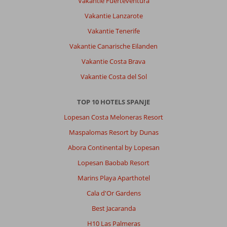
Vakantie Fuerteventura
al
het
Vakantie Lanzarote
personeel.
Vakantie Tenerife
De
kamers
Vakantie Canarische Eilanden
op
Vakantie Costa Brava
en
top
Vakantie Costa del Sol
schoon
en
TOP 10 HOTELS SPANJE
netjes.
Elke
Lopesan Costa Meloneras Resort
dag
Maspalomas Resort by Dunas
schone
handdoeken
Abora Continental by Lopesan
en
Lopesan Baobab Resort
om
de
Marins Playa Aparthotel
dag
Cala d'Or Gardens
een
schoon
Best Jacaranda
bed.
H10 Las Palmeras
Het