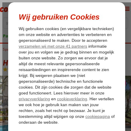
Pakketgarantie
Spanje
Home
Balearen
Mallorca
Playa de Palma
HM Ayron Park
HM Ayron Park
Logies
-
Hotel