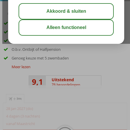
02:30
00:25
aug 30°
C
delen
bewaar
Only Adult hotel; min. leeftijd is 18 jaar
Heerlijk 5-sterrenhotel
In het centrum en binnen no time op het strand
O.b.v. Ontbijt of Halfpension
Genoeg keuze met 5 zwembaden
Meer lezen
9,1
Uitstekend
76 beoordelingen
+
28 jan 2027 (do)
4 dagen (3 nachten)
vanaf Maastricht