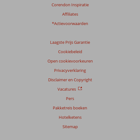
Filter
Corendon Inspiratie
reisgezelschap
Affiliates
Alle
*Actievoorwaarden
Sorteren
op
datum (nieuw > oud)
Laagste Prijs Garantie
Cookiebeleid
Kornelis
Open cookievoorkeuren
9,0
Nederland
Privacyverklaring
Met partner
,
08 juli 2026
Disclaimer en Copyright
Vacatures
Pers
Over
Playa
Pakketreis boeken
de
Hotelketens
Palma:
De
Sitemap
ligging
van