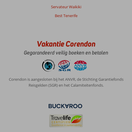
ontbijt
Servateur Waikiki
ziet
Best Tenerife
er
keurig
en
verzorgd
uit.
Vakantie Corendon
Bij
het
Gegarandeerd veilig boeken en betalen
zwembad
de
foodtruck
waar
Corendon is aangesloten bij het ANVR, de Stichting Garantiefonds
je
Reisgelden (SGR) en het Calamiteitenfonds.
tussen
de
middag
heerlijke
gerechten
kon
bestellen.
Het