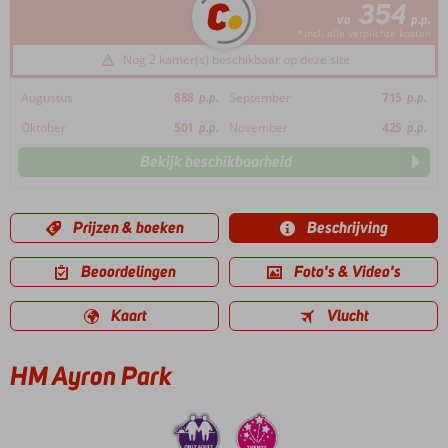
354
va
p.p.
*incl. alle verplichte kosten
Nog 2 kamer(s) beschikbaar op deze site
Augustus
888
p.p.
September
715
p.p.
Oktober
501
p.p.
November
425
p.p.
Bekijk beschikbaarheid
Prijzen & boeken
Beschrijving
Beoordelingen
Foto's & Video's
Kaart
Vlucht
HM Ayron Park