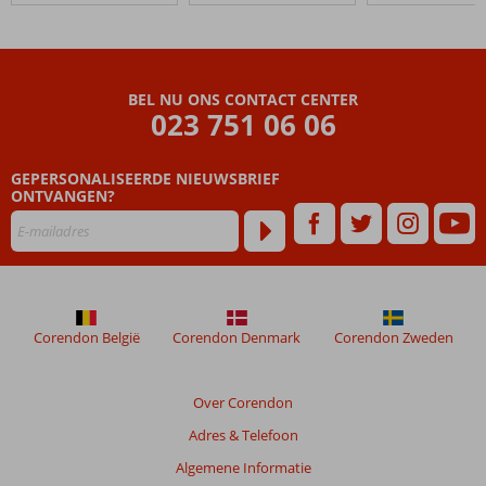
48
maanden
worden
niet
BEL NU ONS CONTACT CENTER
meer
023 751 06 06
weergegeven
om
de
GEPERSONALISEERDE NIEUWSBRIEF
relevantie
ONTVANGEN?
van
de
getoonde
beoordelingen
te
garanderen.
Corendon België
Corendon Denmark
Corendon Zweden
Meer
info
over
Over Corendon
onze
beoordelingen.
Adres & Telefoon
Algemene Informatie