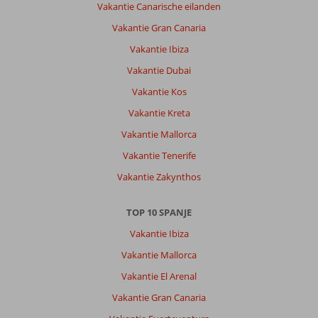
overlast
Vakantie Canarische eilanden
ervaren.
Vakantie Gran Canaria
Over
Vakantie Ibiza
HM
Vakantie Dubai
Ayron
Park:
Vakantie Kos
De
Vakantie Kreta
accommodatie
Vakantie Mallorca
is
erg
Vakantie Tenerife
mooi
Vakantie Zakynthos
en
netjes.
Personeel
TOP 10 SPANJE
zeer
Vakantie Ibiza
vriendelijk.
Een
Vakantie Mallorca
hele
Vakantie El Arenal
dikke
pluim
Vakantie Gran Canaria
voor