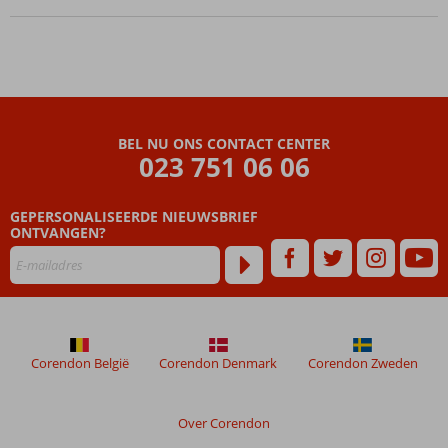
het
zandstrand
en het
centrum
Ruime
premium
appartementen
BEL NU ONS CONTACT CENTER
voor het hele
023 751 06 06
gezin
Voor de
GEPERSONALISEERDE NIEUWSBRIEF
kids: spash
ONTVANGEN?
pool en
piratenschip
Ook
Ontbijt,
Halfpension
of All
Corendon België
Corendon Denmark
Corendon Zweden
Inclusive
mogelijk
Over Corendon