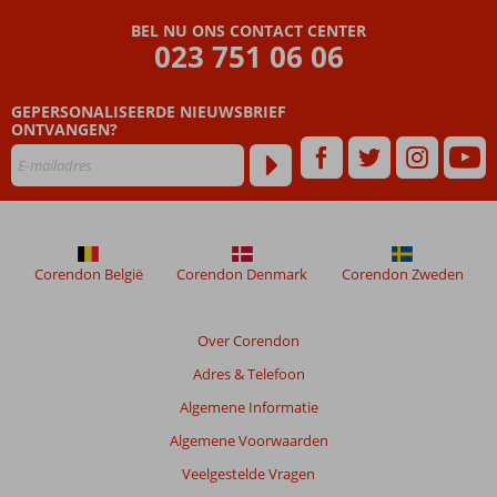
een
BEL NU ONS CONTACT CENTER
suite
023 751 06 06
met
Magnus
service
GEPERSONALISEERDE NIEUWSBRIEF
Ruime en
ONTVANGEN?
comfortabele
kamers voor
5 personen
met aparte
slaapkamer!
2025:
Corendon België
Corendon Denmark
Corendon Zweden
Verbeterd
All
Inclusive
Over Corendon
concept
Adres & Telefoon
Algemene Informatie
Algemene Voorwaarden
Veelgestelde Vragen