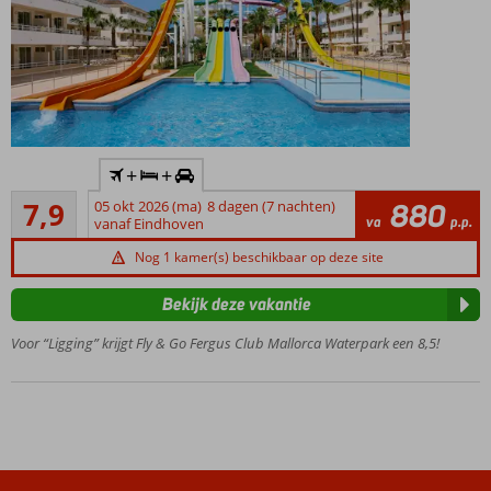
Inclusief
+
+
huurauto
Goed
7,9
05 okt 2026 (ma)
8 dagen (7 nachten)
880
Compleet
228
va
p.p.
vanaf Eindhoven
vernieuwd en
beoordelingen
uniek
Nog 1 kamer(s) beschikbaar op deze site
(familie)resort!
Grootste
Bekijk deze vakantie
waterpark
Voor “Ligging” krijgt Fly & Go Fergus Club Mallorca Waterpark een 8,5!
in een
hotel op
de
Balearen
met o.a. 8
glijbanen
Boek