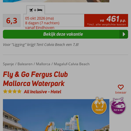
Dicht
concept
+
bij het
461
Voldoende
strand
6,3
05 okt 2026 (ma)
va
p.p.
4
8 dagen (7 nachten)
Heerlijk
*incl. alle verplichte kosten
beoordelingen
vanaf Eindhoven
zwembad
Bekijk deze vakantie
Prachtige
kamers
Voor “Ligging” krijgt Tent Calvia Beach een 7,8!
Inclusief
ontbijt
Spanje
Fly & Go Fergus Club Mallorca Waterpark
Home
Balearen
Mallorca
Magaluf-Calvia Beach
Fly & Go Fergus Club
Mallorca Waterpark
All Inclusive
-
Hotel
bewaar