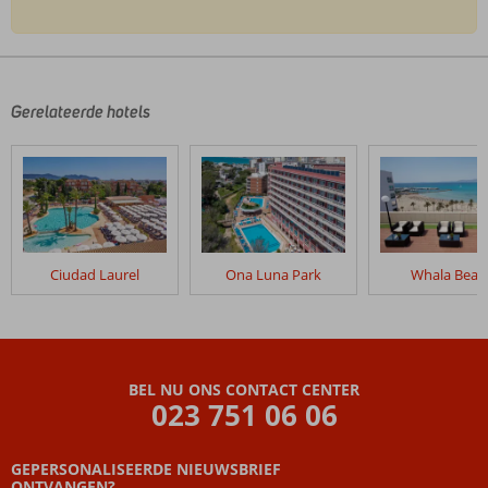
De
beoordelingen
zijn
door
Gerelateerde hotels
onze
klanten
geschreven
na
hun
verblijf
in
Ciudad Laurel
Ona Luna Park
Whala Beac
Arcadio
Appartementen
Beoordelingen
die
BEL NU ONS CONTACT CENTER
ouder
023 751 06 06
zijn
dan
GEPERSONALISEERDE NIEUWSBRIEF
48
ONTVANGEN?