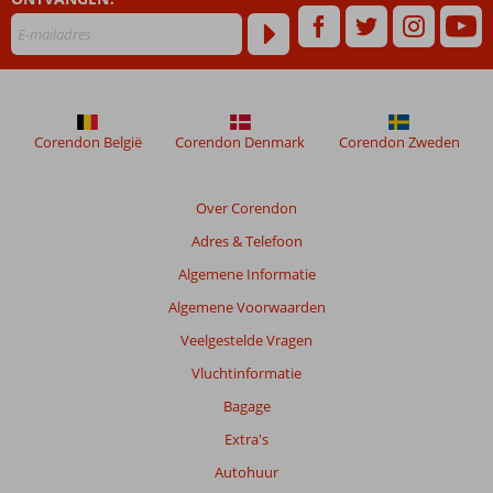
maanden
worden
niet
meer
weergegeven
om
de
Corendon België
Corendon Denmark
Corendon Zweden
relevantie
van
de
Over Corendon
getoonde
Adres & Telefoon
beoordelingen
te
Algemene Informatie
garanderen.
Algemene Voorwaarden
Meer
info
Veelgestelde Vragen
over
Vluchtinformatie
onze
beoordelingen.
Bagage
Extra's
Autohuur