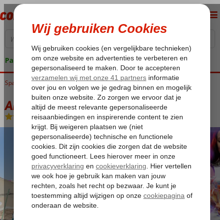
Pakketgarantie
Spanje
Home
Balearen
Mallorca
El Arenal
Arcadio Appartementen
Arcadio Appartementen
Logies
-
Appartement