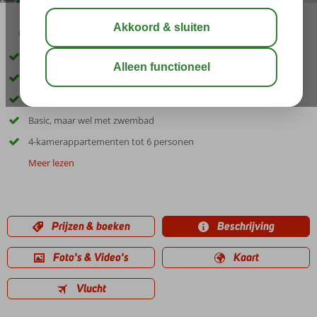
02:30
00:40
aug 30°
C
delen
bewaar
Ideaal voor jongeren
Midden in het uitgaansgebied in El Arenal
Zandstrand op ca. 200 meter
Basic, maar wel met zwembad
4-kamerappartementen tot 6 personen
Meer lezen
Prijzen & boeken
Beschrijving
Foto's & Video's
Kaart
Vlucht