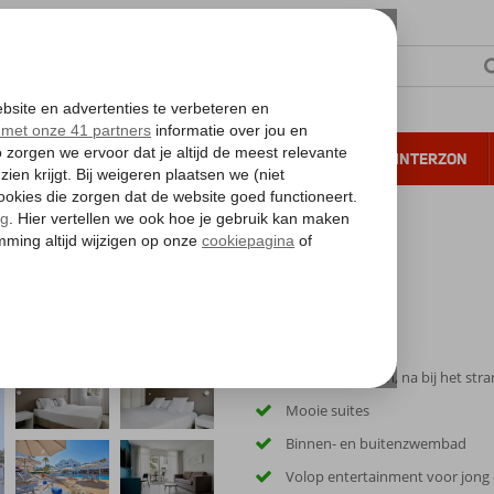
NTIE
VERRE REIZEN
ALL INCLUSIVE
WINTERZON
 annuleren*
Centraal gelegen, na bij het str
Mooie suites
Binnen- en buitenzwembad
Volop entertainment voor jong