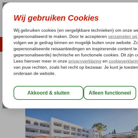
LAST MINUTE
ZOMER 2026
ZONVAKA
Pakketgarantie
Laagsteprijsgarantie*
Gratis
Spanje
Home
Balearen
Mallorca
Cala d'Or
Prinsotel Alba
Prinsotel Alba
Halfpension
-
Hotel