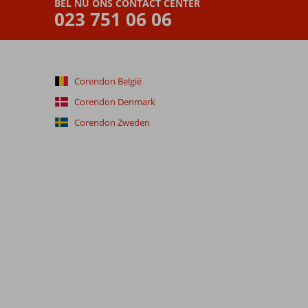
BEL NU ONS CONTACT CENTER
023 751 06 06
Corendon België
Corendon Denmark
Corendon Zweden