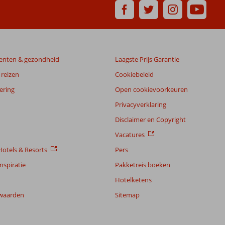
enten & gezondheid
Laagste Prijs Garantie
reizen
Cookiebeleid
ering
Open cookievoorkeuren
Privacyverklaring
Disclaimer en Copyright
Vacatures
otels & Resorts
Pers
nspiratie
Pakketreis boeken
Hotelketens
waarden
Sitemap
7,7