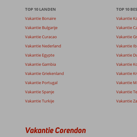
Gebaseerd op:
Ligging
8,7
Kamers
66
Zeer goed
TOP 10 LANDEN
TOP 10 B
Service
8,2
Kindvriende
beoordelingen
Prijs/kwaliteit
7,8
Wifi kwalite
Vakantie Bonaire
Vakantie K
Vakantie Bulgarije
Vakantie Ca
Ervaringen
Taal
Vakantie Curacao
Vakantie G
van onze
Nederlands (NL) (58)
Vakantie Nederland
Vakantie Ib
klanten
Vakantie Egypte
Vakantie D
Vakantie Gambia
Vakantie K
7,0
Vakantie Griekenland
Vakantie Kr
Over
Algemene indruk
7
Cala
Ligging
10
Vakantie Portugal
Vakantie M
Heike
d'Or:
Service
10
Vakantie Spanje
Nederland
Vakantie Te
Prijs/kwaliteit
6
Prachtige
Gezin met oud(ere) kind(eren)
Eten
10
locatie!
Vakantie Turkije
Vakantie Z
,
Echt
Kamers
6
31 juli 2026
genoten
Kindvriendelijk
10
van
Wifi kwaliteit
10
het
Vakantie Corendon
mooie
eiland