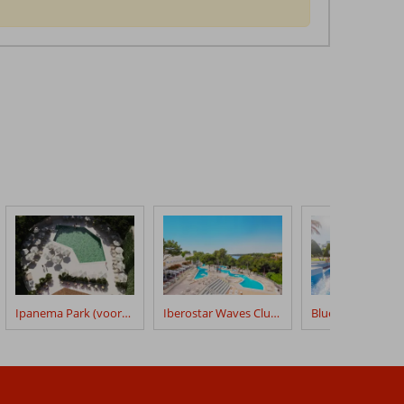
Ipanema Park (voorheen Ipanema Park & Beach)
Iberostar Waves Club Cala Barca
Bluesea Club Mar