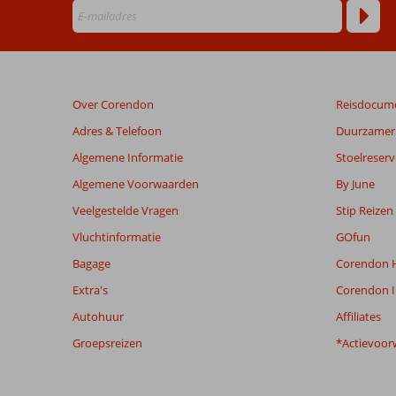
maanden
worden
niet
meer
weergegeven
om
Over Corendon
Reisdocum
de
relevantie
Adres & Telefoon
Duurzamer 
van
Algemene Informatie
Stoelreserv
de
getoonde
Algemene Voorwaarden
By June
beoordelingen
Veelgestelde Vragen
Stip Reizen
te
garanderen.
Vluchtinformatie
GOfun
Meer
Bagage
Corendon H
info
over
Extra's
Corendon I
onze
Autohuur
Affiliates
beoordelingen.
Groepsreizen
*Actievoor
Totale score
Scoreverdeling
8,0
Algemene indruk
8,0
Eten