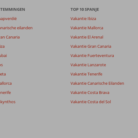
7,7
ESTEMMINGEN
TOP 10 SPANJE
lijk
8,6
it
7,7
aapverdië
Vakantie Ibiza
narische eilanden
Vakantie Mallorca
Filter reisgezelschap
Sorteren op
ran Canaria
Vakantie El Arenal
Alle
datum (nieuw > oud)
iza
Vakantie Gran Canaria
ubai
Vakantie Fuerteventura
os
Vakantie Lanzarote
eta
Vakantie Tenerife
allorca
Vakantie Canarische Eilanden
nerife
Vakantie Costa Brava
akynthos
Vakantie Costa del Sol