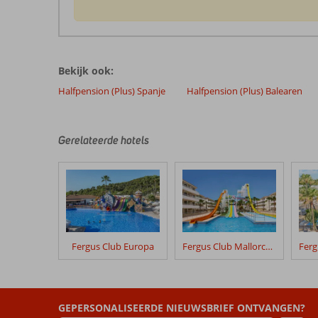
De
beoordelingen
zijn
Bekijk ook:
door
onze
Halfpension (Plus) Spanje
Halfpension (Plus) Balearen
klanten
geschreven
na
Gerelateerde hotels
hun
verblijf
in
Prinsotel
Alba
Beoordelingen
Fergus Club Europa
Fergus Club Mallorca Waterpark
die
ouder
zijn
dan
48
GEPERSONALISEERDE NIEUWSBRIEF ONTVANGEN?