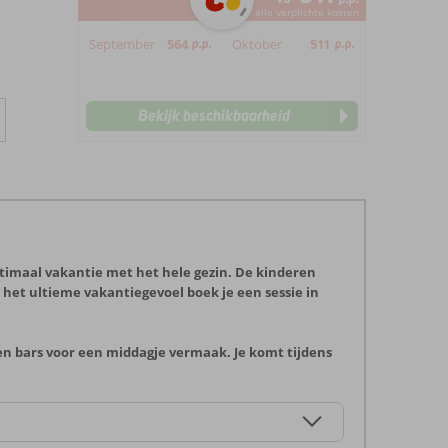
*incl. alle verplichte kosten
September
564
p.p.
Oktober
511
p.p.
Bekijk beschikbaarheid
ptimaal vakantie met het hele gezin. De kinderen
 het ultieme vakantiegevoel boek je een sessie in
 en bars voor een middagje vermaak. Je komt tijdens