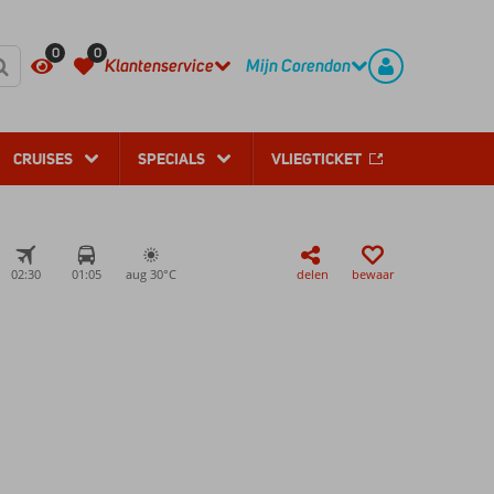
REGISTREER
CONTACT
0
0
Klantenservice
Mijn Corendon
CRUISES
SPECIALS
VLIEGTICKET
02:30
01:05
aug 30°
C
delen
bewaar