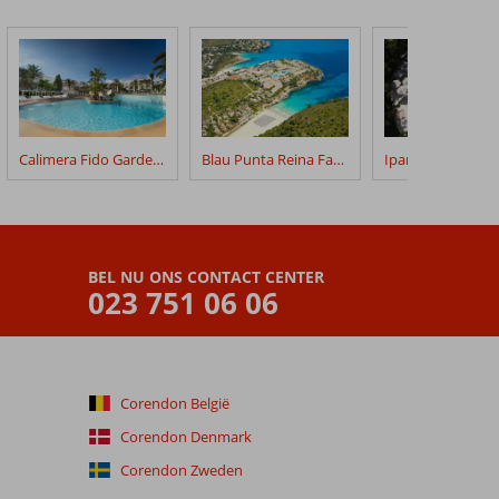
Calimera Fido Gardens
Blau Punta Reina Family Resort
BEL NU ONS CONTACT CENTER
023 751 06 06
Corendon België
Corendon Denmark
Corendon Zweden