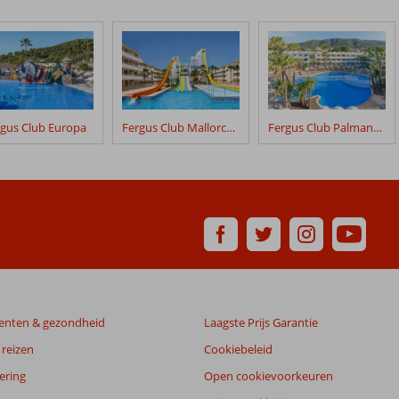
rgus Club Europa
Fergus Club Mallorca Waterpark
Fergus Club Palmanova Park
enten & gezondheid
Laagste Prijs Garantie
reizen
Cookiebeleid
ering
Open cookievoorkeuren