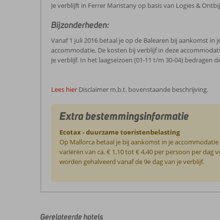
Je verblijft in Ferrer Maristany op basis van Logies & Ontb
Bijzonderheden:
Vanaf 1 juli 2016 betaal je op de Balearen bij aankomst i
accommodatie. De kosten bij verblijf in deze accommodati
je verblijf. In het laagseizoen (01-11 t/m 30-04) bedragen 
Lees hier
Disclaimer m.b.t. bovenstaande beschrijving.
Extra bestemmingsinformatie
Ecotax - duurzame toeristenbelasting
Op Mallorca betaal je bij aankomst in je accommodatie
variëren van ca. € 1,10 tot € 4,40 per persoon per da
worden gehalveerd vanaf de 9e dag van je verblijf.
De
beoordelingen
zijn
door
Gerelateerde hotels