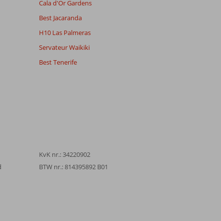
Cala d'Or Gardens
Best Jacaranda
H10 Las Palmeras
Servateur Waikiki
Best Tenerife
KvK nr.: 34220902
d
BTW nr.: 814395892 B01