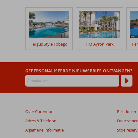
onze
klanten
geschreven
na
hun
verblijf
in
Fergus Style Tobago
HM Ayron Park
Fe
Ferrer
Maristany
Beoordelingen
GEPERSONALISEERDE NIEUWSBRIEF ONTVANGEN?
die
ouder
zijn
dan
48
maanden
Over Corendon
Reisdocum
worden
niet
Adres & Telefoon
Duurzamer 
meer
Algemene Informatie
Stoelreserv
weergegeven
om