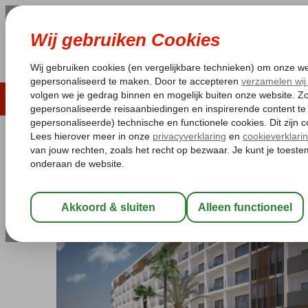
LAST MINUTE
ZOMER 2026
ZONVAKA
Pakketgarantie
Laagsteprijsgarantie*
Gratis
Spanje
Home
Balearen
Mallorca
Alcudia
Ferrer Maristany
Ferrer Maristany
Logies en ontbijt
-
Hotel