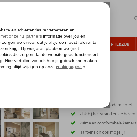
NTIE
VERRE REIZEN
ALL INCLUSIVE
WINTERZON
 annuleren*
Kleinschalig en modern hotel
Vlak bij het strand en de haven
Ruime en comfortabele kamers
Halfpension ook mogelijk