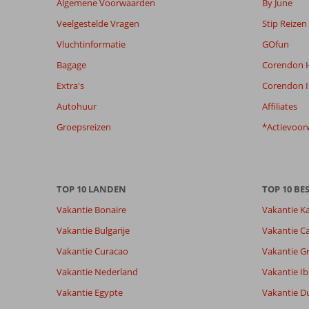
Algemene Voorwaarden
By June
de
Veelgestelde Vragen
Stip Reizen
relevantie
van
Vluchtinformatie
GOfun
de
Bagage
Corendon H
getoonde
beoordelingen
Extra's
Corendon I
te
Autohuur
Affiliates
garanderen.
Meer
Groepsreizen
*Actievoor
info
over
onze
beoordelingen.
TOP 10 LANDEN
TOP 10 B
Vakantie Bonaire
Vakantie K
Vakantie Bulgarije
Vakantie Ca
Vakantie Curacao
Vakantie G
Vakantie Nederland
Vakantie Ib
Vakantie Egypte
Vakantie D