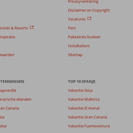
Privacyverklaring
Disclaimer en Copyright
Vacatures
otels & Resorts
Pers
nspiratie
Pakketreis boeken
Hotelketens
waarden
Sitemap
ESTEMMINGEN
TOP 10 SPANJE
aapverdië
Vakantie Ibiza
narische eilanden
Vakantie Mallorca
ran Canaria
Vakantie El Arenal
iza
Vakantie Gran Canaria
ubai
Vakantie Fuerteventura