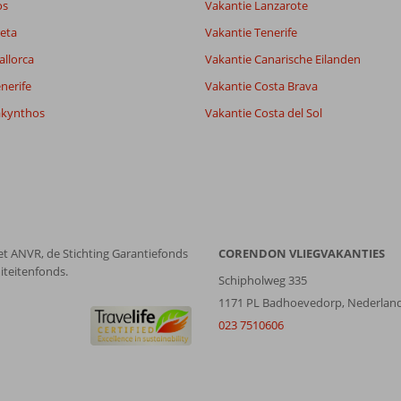
os
Vakantie Lanzarote
eta
Vakantie Tenerife
allorca
Vakantie Canarische Eilanden
nerife
Vakantie Costa Brava
akynthos
Vakantie Costa del Sol
et ANVR, de Stichting Garantiefonds
CORENDON VLIEGVAKANTIES
iteitenfonds.
Schipholweg 335
1171 PL Badhoevedorp, Nederlan
023 7510606