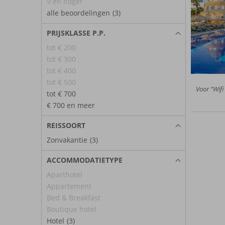
9 en hoger
alle beoordelingen
(3)
PRIJSKLASSE P.P.
tot € 200
tot € 300
tot € 400
tot € 500
Voor “Wifi
tot € 700
€ 700 en meer
REISSOORT
Zonvakantie
(3)
ACCOMMODATIETYPE
Aparthotel
Appartement
Bed & Breakfast
Boutique hotel
Hotel
(3)