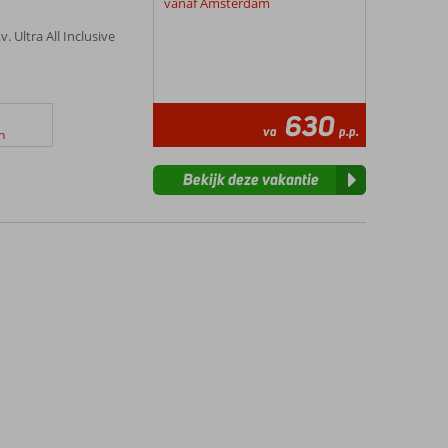
vanaf Amsterdam
v. Ultra All Inclusive
630
va
p.p.
n
Bekijk deze vakantie