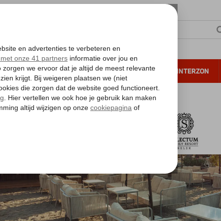
NTIE
VERRE REIZEN
ALL INCLUSIVE
WINTERZON
 annuleren*