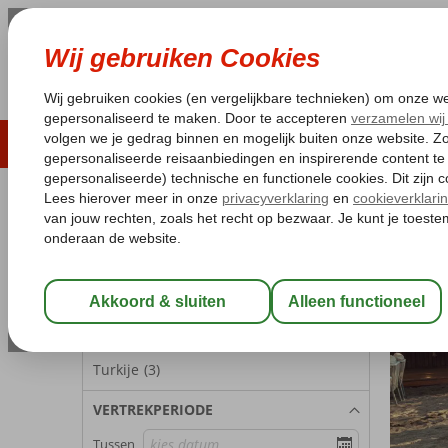
LAST MINUTE
ZOMER 2026
ZONVAKA
Pakketgarantie
Laagsteprijsgarantie*
Gratis
REISGEZELSCHAP
Kamer 1:
2 Personen
Wijzig Reisgezelschap
BESTEMMINGEN
Turkije
(3)
VERTREKPERIODE
Tussen