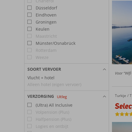
Charleroi
Düsseldorf
Eindhoven
Groningen
Keulen
Maastricht
Münster/Osnabrück
Rotterdam
Weeze
SOORT VERVOER
Voor “Wifi
Vlucht + hotel
Alleen hotel (eigen vervoer)
Turkije
Selectum Family Resort
Home
T
VERZORGING
Uitleg
Selec
(Ultra) All Inclusive
Volpension (Plus)
Halfpension (Plus)
Logies en ontbijt