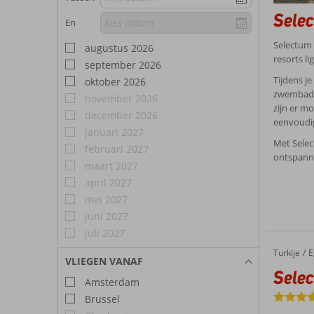
Selec
En
Selectum 
augustus 2026
resorts l
september 2026
Tijdens je
oktober 2026
zwembaden
november 2026
zijn er mo
december 2026
eenvoudig
januari 2027
Met Selec
februari 2027
ontspanne
maart 2027
april 2027
mei 2027
juni 2027
juli 2027
Turkije
Selectum Colours Bodrum
Home
E
VLIEGEN VANAF
Sele
Amsterdam
Brussel