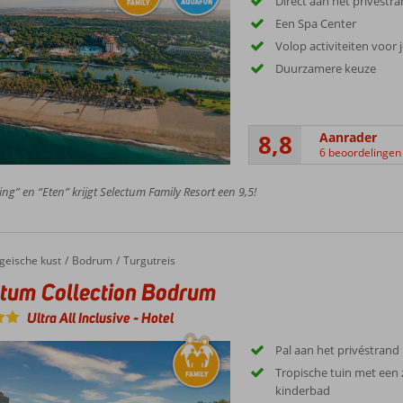
Direct aan het privéstr
Een Spa Center
Volop activiteiten voor
Duurzamere keuze
8,8
Aanrader
6 beoordelingen
ing” en “Eten” krijgt Selectum Family Resort een 9,5!
geische kust
Bodrum
Turgutreis
tum Collection Bodrum
Ultra All Inclusive
-
Hotel
Pal aan het privéstrand
Tropische tuin met een
kinderbad