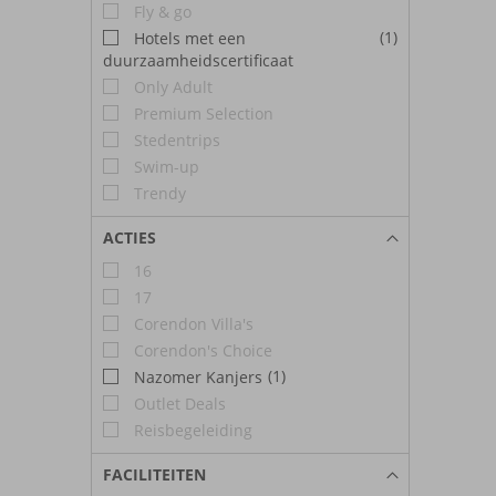
Fly & go
(1)
Hotels met een
duurzaamheidscertificaat
Only Adult
Premium Selection
Stedentrips
Swim-up
Trendy
ACTIES
16
17
Corendon Villa's
Corendon's Choice
(1)
Nazomer Kanjers
Outlet Deals
Reisbegeleiding
FACILITEITEN