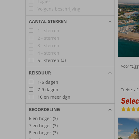
Logies
Volgens beschrijving
AANTAL STERREN
1 - sterren
2 - sterren
3 - sterren
4 - sterren
(3)
5 - sterren
Voor “Ligg
REISDUUR
1-6 dagen
7-9 dagen
Turkije
Selectum Collection Bodrum
Home
E
10 en meer dgn
Selec
BEOORDELING
6 en hoger
(3)
7 en hoger
(3)
8 en hoger
(3)