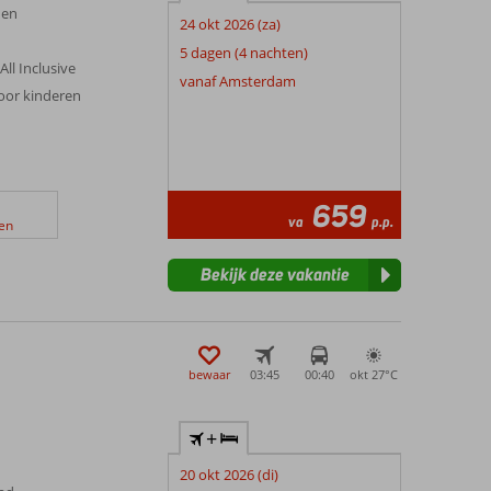
nen
24 okt 2026 (za)
5 dagen (4 nachten)
All Inclusive
vanaf Amsterdam
voor kinderen
659
va
p.p.
en
Bekijk deze vakantie
bewaar
03:45
00:40
okt 27°
C
+
20 okt 2026 (di)