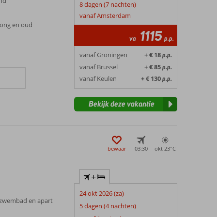
and
8 dagen (7 nachten)
vanaf Amsterdam
 jong en oud
1115
va
p.p.
vanaf Groningen
+ € 18
p.p.
vanaf Brussel
+ € 85
p.p.
vanaf Keulen
+ € 130
p.p.
Bekijk deze vakantie
bewaar
03:30
okt 23°
C
+
24 okt 2026 (za)
 zwembad en apart
5 dagen (4 nachten)