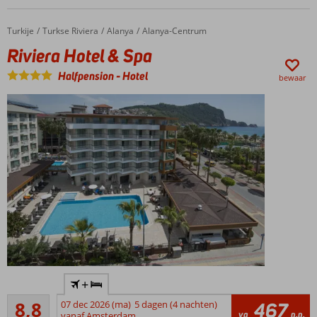
Turkije
Riviera Hotel & Spa
Home
Turkse Riviera
Alanya
Alanya-Centrum
Riviera Hotel & Spa
Halfpension
-
Hotel
bewaar
Vlak bij
+
het
Aanrader
centrum
8,8
07 dec 2026 (ma)
5 dagen (4 nachten)
467
131
va
p.p.
en het
vanaf Amsterdam