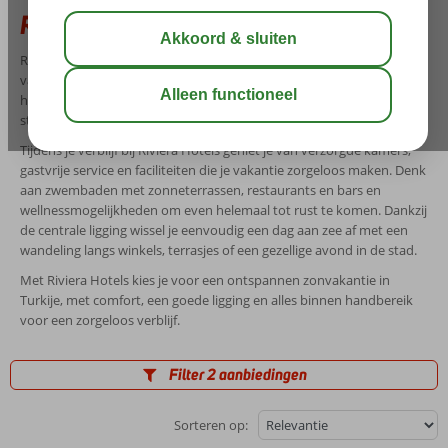
Riviera Hotels
Riviera Hotels is een Turkse hotelgroep met comfortabele
vakantiehotels waar zon, strand en ontspanning centraal staan. De
hotels liggen aan de Turkse Rivièra in Alanya, dichtbij het Kleopatra-
strand en het levendige centrum.
Tijdens je verblijf bij Riviera Hotels geniet je van verzorgde kamers,
gastvrije service en faciliteiten die je vakantie zorgeloos maken. Denk
aan zwembaden met zonneterrassen, restaurants en bars en
wellnessmogelijkheden om even helemaal tot rust te komen. Dankzij
de centrale ligging wissel je eenvoudig een dag aan zee af met een
wandeling langs winkels, terrasjes of een gezellige avond in de stad.
Met Riviera Hotels kies je voor een ontspannen zonvakantie in
Turkije, met comfort, een goede ligging en alles binnen handbereik
voor een zorgeloos verblijf.
Filter 2 aanbiedingen
Sorteren op: