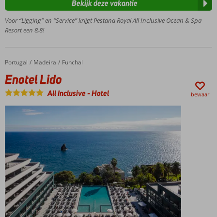
Bekijk deze vakantie
Fantastisch
uitzicht op
Voor “Ligging” en “Service” krijgt Pestana Royal All Inclusive Ocean & Spa
de oceaan
Resort een 8,8!
1 buffet- en 3 à-
la-
carterestaurants
Portugal
Enotel Lido
Home
Madeira
Funchal
Ruime,
Enotel Lido
comfortabele
kamers en
All Inclusive
-
Hotel
bewaar
suites