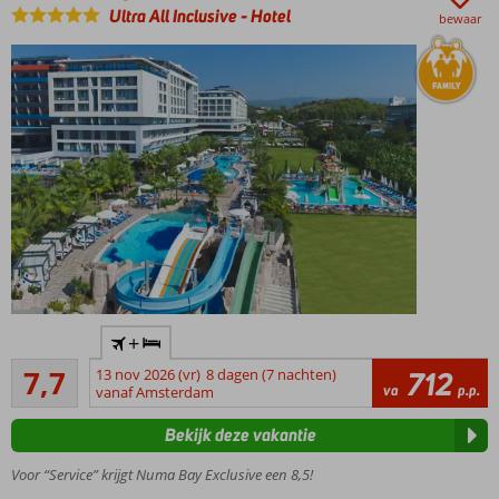
Entertainment
Ultra All Inclusive
-
Hotel
bewaar
voor jong en
oud
Direct aan
+
het
Goed
privéstrand
7,7
13 nov 2026 (vr)
8 dagen (7 nachten)
712
13
va
p.p.
vanaf Amsterdam
Aquapark
beoordelingen
met
Bekijk deze vakantie
glijbanen
Meerdere
Voor “Service” krijgt Numa Bay Exclusive een 8,5!
restaurants