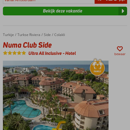
Bekijk deze vakantie
Turkije
Numa Club Side
Home
Turkse Riviera
Side
Colakli
Numa Club Side
Ultra All Inclusive
-
Hotel
bewaar