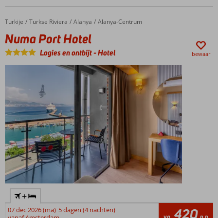
en bars
Swim-
Turkije
Numa Port Hotel
Home
Turkse Riviera
Alanya
Alanya-Centrum
up
Numa Port Hotel
kamers
Genieten
Logies en ontbijt
-
Hotel
bewaar
o.b.v.
Ultra All
Inclusive
+
07 dec 2026 (ma)
5 dagen (4 nachten)
420
va
p.p.
vanaf Amsterdam