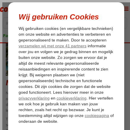
Pakketgarantie
Numa Hotels
Numa is een Turkse hotelketen met vakantiehotels die gericht zijn
op een complete en ontspannen zonvakantie. De hotels liggen aan
de Turkse Rivièra, in de regio Alanya, waar strand, zee en
levendigheid samenkomen.
Tijdens je verblijf bij Numa geniet je van verzorgde kamers, gastvrije
service en uitgebreide faciliteiten die je vakantie zorgeloos maken.