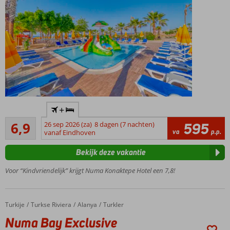
Geweldig
+
familiehotel
Ruim voldoende
6,9
26 sep 2026 (za)
8 dagen (7 nachten)
595
Gratis
19
va
p.p.
vanaf Eindhoven
shuttle
beoordelingen
naar het
Bekijk deze vakantie
privéstrand
Zwembad
Voor “Kindvriendelijk” krijgt Numa Konaktepe Hotel een 7,8!
met
glijbanen
Op
Turkije
Numa Bay Exclusive
Home
Turkse Riviera
Alanya
Turkler
loopafstand
Numa Bay Exclusive
van Konakli