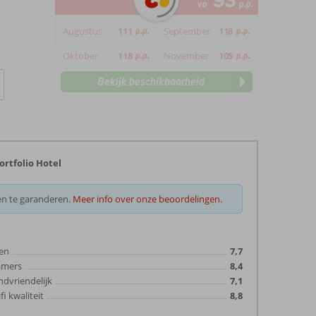
93
va
p.p.
Augustus
111
p.p.
September
118
p.p.
Oktober
118
p.p.
November
105
p.p.
Bekijk beschikbaarheid
ortfolio Hotel
en te garanderen.
Meer info over onze beoordelingen.
en
7,7
amers
8,4
ndvriendelijk
7,1
fi kwaliteit
8,8