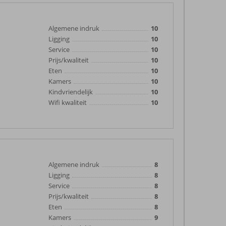
Algemene indruk
10
Ligging
10
Service
10
Prijs/kwaliteit
10
Eten
10
Kamers
10
Kindvriendelijk
10
Wifi kwaliteit
10
Algemene indruk
8
Ligging
8
Service
8
Prijs/kwaliteit
8
Eten
8
Kamers
9