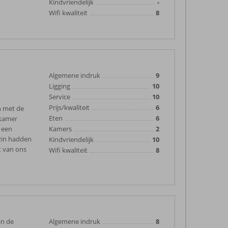
Kindvriendelijk
-
Wifi kwaliteit
8
Algemene indruk
9
Ligging
10
Service
10
Prijs/kwaliteit
6
n met de
Eten
6
 kamer
t een
Kamers
2
 zin hadden
Kindvriendelijk
10
t van ons
Wifi kwaliteit
8
in de
Algemene indruk
8