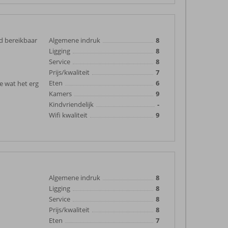
ed bereikbaar
Algemene indruk
8
Ligging
8
Service
8
Prijs/kwaliteit
7
Eten
6
e wat het erg
Kamers
9
Kindvriendelijk
-
Wifi kwaliteit
9
Algemene indruk
8
Ligging
8
Service
8
Prijs/kwaliteit
8
Eten
7