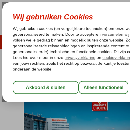
LAST MINUTE
ZOMER 2026
ZONVAKA
Pakketgarantie
Laagsteprijsgarantie*
Gratis
Nederland
Home
Noord-Holland
Amsterdam
Corendon Amsterdam 
Corendon Amsterdam Schiphol Airpo
Logies en ontbijt
-
Hotel