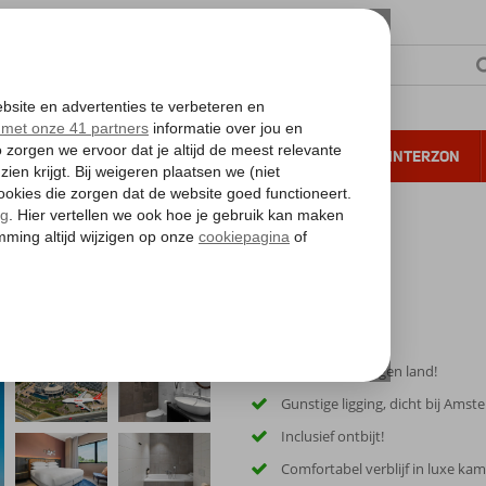
NTIE
VERRE REIZEN
ALL INCLUSIVE
WINTERZON
 annuleren*
Schiphol Airport, a Tribute Portfolio Hotel
rt, a Tribute Portfolio Hotel
Stedentrip in eigen land!
Gunstige ligging, dicht bij Ams
Inclusief ontbijt!
Comfortabel verblijf in luxe ka