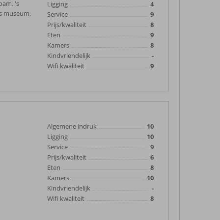
oam. 's
Ligging
4
ls museum,
Service
9
Prijs/kwaliteit
8
Eten
9
Kamers
8
Kindvriendelijk
-
Wifi kwaliteit
9
Algemene indruk
10
Ligging
10
Service
9
Prijs/kwaliteit
6
Eten
8
Kamers
10
Kindvriendelijk
-
Wifi kwaliteit
8