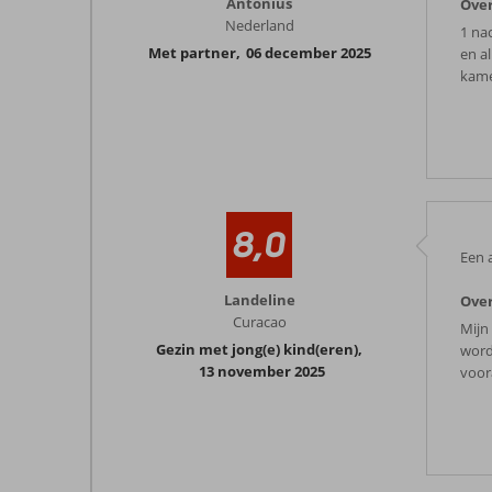
Antonius
Over
Nederland
1 nac
Met partner
,
06 december 2025
en a
kame
8,0
Een 
Landeline
Over
Curacao
Mijn
Gezin met jong(e) kind(eren)
,
word
13 november 2025
voor