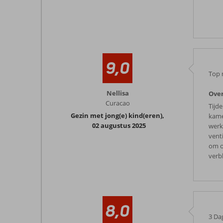
9,0
Top 
Nellisa
Over
Curacao
Tijd
Gezin met jong(e) kind(eren)
,
kame
02 augustus 2025
werk
vent
om o
verb
8,0
3 Da