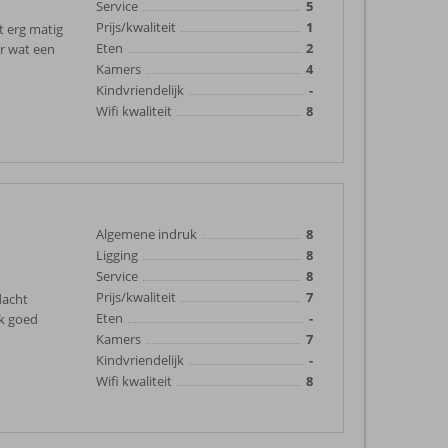
Service
5
Prijs/kwaliteit
1
t erg matig
Eten
2
or wat een
Kamers
4
Kindvriendelijk
-
Wifi kwaliteit
8
Algemene indruk
8
Ligging
8
Service
8
Prijs/kwaliteit
7
dacht
Eten
-
ok goed
Kamers
7
Kindvriendelijk
-
Wifi kwaliteit
8