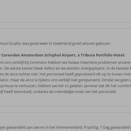
mooi locatie, was goed weer in Nederland goed seizoen gekozen
 Corendon Amsterdam Schiphol Airport, a Tribute Portfolio Hotel:
ens ons verblijf bij Corendon hebben we helaas meerdere problemen ervare
r. De eerste kamer bleek defect en we werden overgeplaatst. In de tweede
te de airco echter niet. Het personeel heeft geprobeerd dit op te lossen me
ilator, maar de airco is tijdens ons verblijf niet gerepareerd. Omdat we geen
pnieuw te verhuizen, hebben we het zo gelaten. Jammer dat dit het comfor
lijf heeft beïnvloed, ondanks de vriendelijke inzet van het personeel
gen gewandeld aan zee en in het Kennemerland. Prachtig. 1 Dag gewandeld 