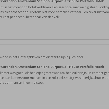
 Corendon Amsterdam Schiphol Airport, a Tribute Portfolio Hotel:
ht in het corendon hotel verbleven. Een saai hotel met weinig sfeer.... ontbij
lles niet echt schoon. Kortom niet voor herhaling vatbaar ...en zeker niet vo
r kost per nacht...beter naar van der Valk
avond in het Hotel gebleven om dichter te zijn bij Schiphol.
 Corendon Amsterdam Schiphol Airport, a Tribute Portfolio Hotel:
 kamer was goed. Als het ietjes groter was zou het leuker zijn. En er moet ge
en aan kamers voor mensen in een rolstoel. Ontbijt was heerlijk. Shuttle o
al voor mensen in een rolstoel.