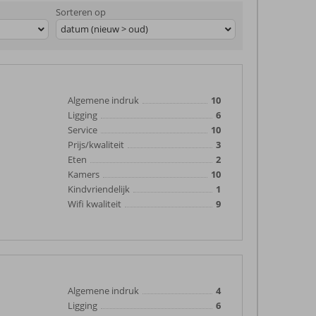
Sorteren op
datum (nieuw > oud)
Algemene indruk
10
Ligging
6
Service
10
Prijs/kwaliteit
3
Eten
2
Kamers
10
Kindvriendelijk
1
Wifi kwaliteit
9
Algemene indruk
4
Ligging
6