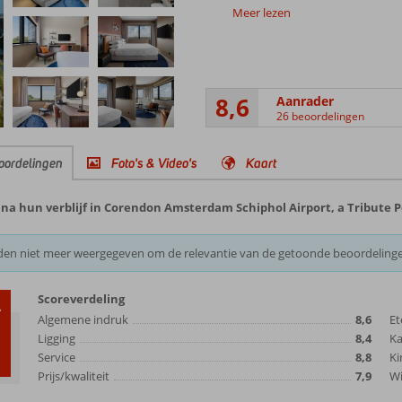
Meer lezen
8,6
Aanrader
26 beoordelingen
oordelingen
Foto's & Video's
Kaart
na hun verblijf in Corendon Amsterdam Schiphol Airport, a Tribute P
den niet meer weergegeven om de relevantie van de getoonde beoordeling
Scoreverdeling
6
Algemene indruk
8,6
Et
Ligging
8,4
K
Service
8,8
Ki
Prijs/kwaliteit
7,9
Wi