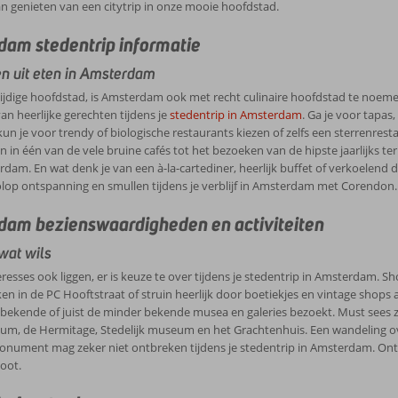
n genieten van een citytrip in onze mooie hoofdstad.
am stedentrip informatie
n uit eten in Amsterdam
ijdige hoofdstad, is Amsterdam ook met recht culinaire hoofdstad te noeme
an heerlijke gerechten tijdens je
stedentrip in Amsterdam
. Ga je voor tapas,
un je voor trendy of biologische restaurants kiezen of zelfs een sterrenrest
 in één van de vele bruine cafés tot het bezoeken van de hipste jaarlijks te
dam. En wat denk je van een à-la-cartediner, heerlijk buffet of verkoelend dr
Volop ontspanning en smullen tijdens je verblijf in Amsterdam met Corendon.
am bezienswaardigheden en activiteiten
wat wils
eresses ook liggen, er is keuze te over tijdens je stedentrip in Amsterdam. S
n in de PC Hooftstraat of struin heerlijk door boetiekjes en vintage shops 
bekende of juist de minder bekende musea en galeries bezoekt. Must sees z
m, de Hermitage, Stedelijk museum en het Grachtenhuis. Een wandeling o
onument mag zeker niet ontbreken tijdens je stedentrip in Amsterdam. Ontdek
oot.