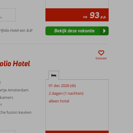
93
va
p.p.
n
folio Hotel een 8,8!
Bekijk deze vakantie
bewaar
lio Hotel
!
01 dec 2026 (di)
artje Amsterdam
2 dagen (1 nachten)
e)kamers
alleen hotel
²!
sche fusion keuken