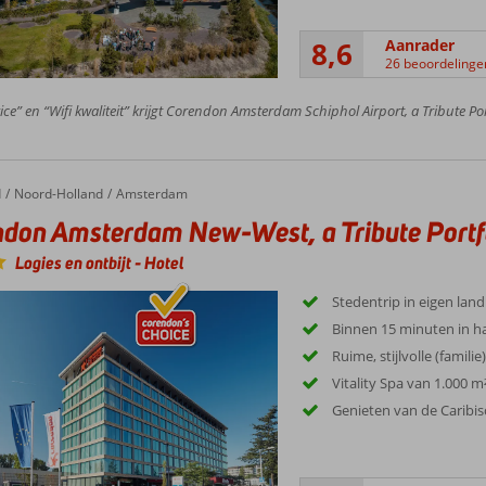
8,6
Aanrader
26 beoordelinge
ice” en “Wifi kwaliteit” krijgt Corendon Amsterdam Schiphol Airport, a Tribute Port
d
Noord-Holland
Amsterdam
don Amsterdam New-West, a Tribute Portfo
Logies en ontbijt
-
Hotel
Stedentrip in eigen land
Binnen 15 minuten in h
Ruime, stijlvolle (famili
Vitality Spa van 1.000 m
Genieten van de Caribi