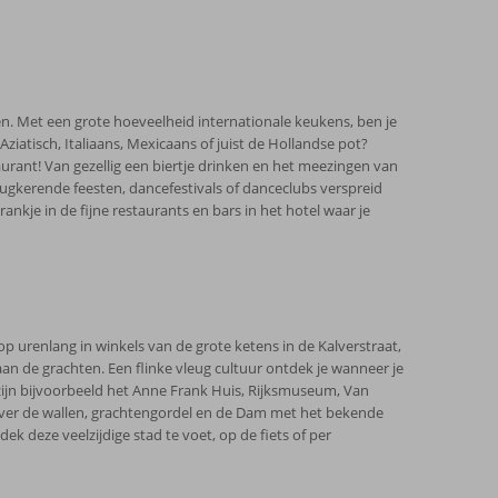
n. Met een grote hoeveelheid internationale keukens, ben je
 Aziatisch, Italiaans, Mexicaans of juist de Hollandse pot?
aurant! Van gezellig een biertje drinken en het meezingen van
rugkerende feesten, dancefestivals of danceclubs verspreid
ankje in de fijne restaurants en bars in het hotel waar je
hop urenlang in winkels van de grote ketens in de Kalverstraat,
aan de grachten. Een flinke vleug cultuur ontdek je wanneer je
ijn bijvoorbeeld het Anne Frank Huis, Rijksmuseum, Van
ver de wallen, grachtengordel en de Dam met het bekende
 deze veelzijdige stad te voet, op de fiets of per