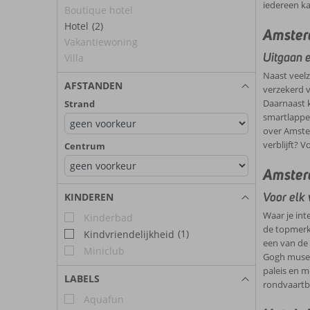
iedereen ka
Boutique hotel
Hotel
(2)
Amsterd
Vakantiewoning
Uitgaan e
Villa
Naast veelz
AFSTANDEN
verzekerd v
Daarnaast k
Strand
smartlappen
over Amster
verblijft? 
Centrum
Amsterd
Voor elk 
KINDEREN
Waar je int
Kinderbad
de topmerke
(1)
Kindvriendelijkheid
een van de 
Miniclub
Gogh museu
paleis en m
LABELS
rondvaartb
Aquafun