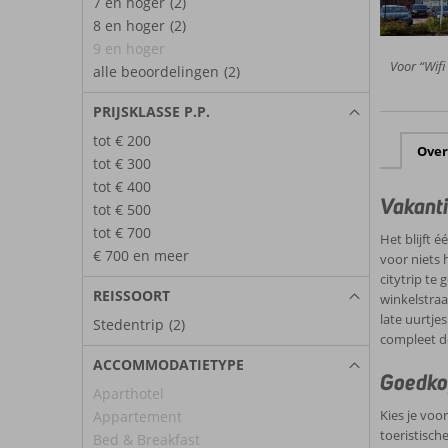
7 en hoger
(2)
8 en hoger
(2)
9 en hoger
Voor “Wifi
alle beoordelingen
(2)
PRIJSKLASSE P.P.
tot € 200
Over
tot € 300
tot € 400
Vakanti
tot € 500
tot € 700
Het blijft 
€ 700 en meer
voor niets 
citytrip te
REISSOORT
winkelstraa
late uurtje
Stedentrip
(2)
compleet d
ACCOMMODATIETYPE
Goedko
Aparthotel
Kies je voo
Appartement
toeristisch
Bed & Breakfast