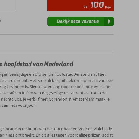
100
va
p.p.
!
Bekijk deze vakantie
le hoofdstad van Nederland
eigen veelzijdige en bruisende hoofdstad Amsterdam. Niet
r assortiment. Het is dé plek bij uitstek om optimaal van een
rug te vinden is. Slenter urenlang door de bekende en kleine
te tafelen in één van de gezellige restaurantjes. Tot in de
dy nachtclubs. Je verblijf met Corendon in Amsterdam maak je
rdam iets voor jou?
ige locatie in de buurt van het openbaar vervoer en vlak bij de
an niets ontbreekt. En dit alles tegen voordelige prijzen, zodat