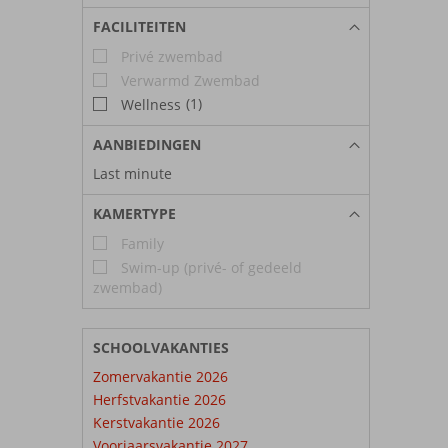
FACILITEITEN
Privé zwembad
Verwarmd Zwembad
(1)
Wellness
AANBIEDINGEN
Last minute
KAMERTYPE
Family
Swim-up (privé- of gedeeld
zwembad)
SCHOOLVAKANTIES
Zomervakantie 2026
Herfstvakantie 2026
Kerstvakantie 2026
Voorjaarsvakantie 2027