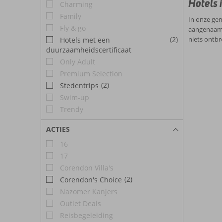
Hotels
Charming
Family
In onze gem
Fly & go
aangenaam m
(2)
niets ontbr
Hotels met een
duurzaamheidscertificaat
Only Adult
Premium Selection
(2)
Stedentrips
Swim-up
Trendy
ACTIES
16
17
Corendon Villa's
(2)
Corendon's Choice
Nazomer Kanjers
Outlet Deals
Reisbegeleiding