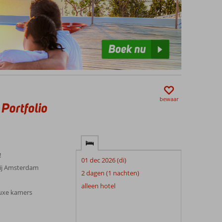
bewaar
Portfolio
!
01 dec 2026 (di)
 bij Amsterdam
2 dagen (1 nachten)
alleen hotel
 luxe kamers