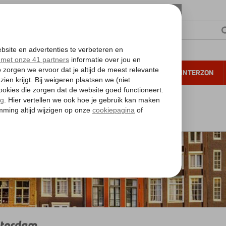
NTIE
VERRE REIZEN
ALL INCLUSIVE
WINTERZON
 annuleren*
d
Noord-Holland
Amsterdam
terdam