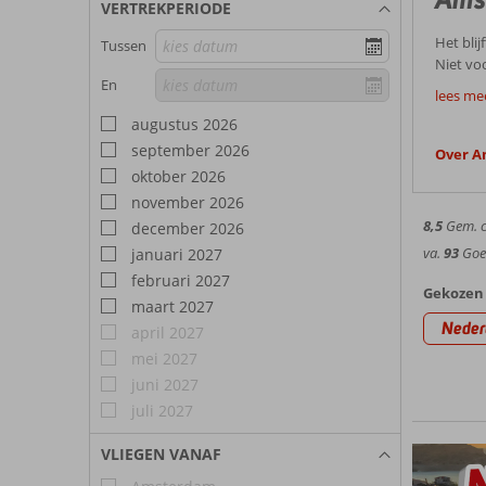
VERTREKPERIODE
Het bli
Tussen
Niet vo
Goed
En
optimaal
lees me
door de
augustus 2026
Kies je 
gezellig
vlak bij
september 2026
met Cor
Over 
Amste
voordel
jou?
oktober 2026
november 2026
Uitgaa
8,5
Gem. ci
december 2026
Naast v
va.
93
Goed
januari 2027
ben je v
februari 2027
Amst
Hollands
Gekozen 
maart 2027
en het 
Voor e
Neder
dancefes
april 2027
fijne re
Waar je 
mei 2027
Kalverst
juni 2027
Hote
ontdek 
juli 2027
Huis, R
In onze
en de D
VLIEGEN VANAF
Amsterda
te voet,
Amsterd