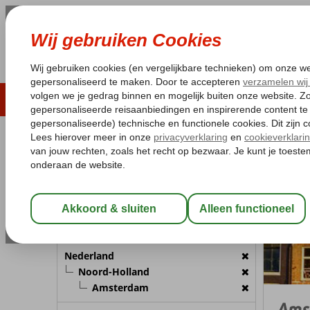
LAST MINUTE
ZOMER 2026
ZONVAKA
Pakketgarantie
Laagsteprijsgarantie*
Gratis
REISGEZELSCHAP
Nederlan
Home
Kamer 1:
2 Personen
Wijzig Reisgezelschap
BESTEMMING
Nederland
Noord-Holland
Amsterdam
Ams