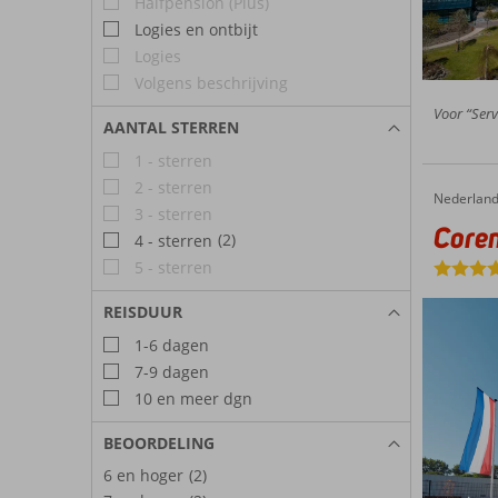
Halfpension (Plus)
Logies en ontbijt
Logies
Volgens beschrijving
Voor “Serv
AANTAL STERREN
1 - sterren
2 - sterren
Nederlan
Corendon Amsterdam New-West, a Tribute Portfolio Hotel
Home
3 - sterren
Coren
(2)
4 - sterren
5 - sterren
REISDUUR
1-6 dagen
7-9 dagen
10 en meer dgn
BEOORDELING
6 en hoger
(2)