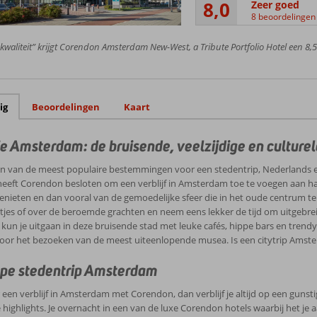
8,0
Zeer goed
8 beoordelingen
 kwaliteit” krijgt Corendon Amsterdam New-West, a Tribute Portfolio Hotel een 8,5
ig
Beoordelingen
Kaart
e Amsterdam: de bruisende, veelzijdige en culture
één van de meest populaire bestemmingen voor een stedentrip, Nederlands 
heeft Corendon besloten om een verblijf in Amsterdam toe te voegen aan haa
 genieten en dan vooral van de gemoedelijke sfeer die in het oude centrum te
tjes of over de beroemde grachten en neem eens lekker de tijd om uitgebreid 
s kun je uitgaan in deze bruisende stad met leuke cafés, hippe bars en tren
oor het bezoeken van de meest uiteenlopende musea. Is een citytrip Amste
pe stedentrip Amsterdam
r een verblijf in Amsterdam met Corendon, dan verblijf je altijd op een gunst
e highlights. Je overnacht in een van de luxe Corendon hotels waarbij het je a