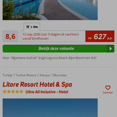
Familiehotel
+
vlak bij het
Aanrader
strand
8,6
12 sep 2026 (za)
5 dagen (4 nachten)
627
19
va
p.p.
vanaf Eindhoven
Zwembad
beoordelingen
met
Bekijk deze vakantie
glijbanen
2 à-la-
Voor “Algemene indruk” krijgt Laguna Beach Alya Resort een 8,6!
carterestaurants
Turkije
Litore Resort Hotel & Spa
Home
Turkse Riviera
Alanya
Okurcalar
Litore Resort Hotel & Spa
Ultra All Inclusive
-
Hotel
bewaar