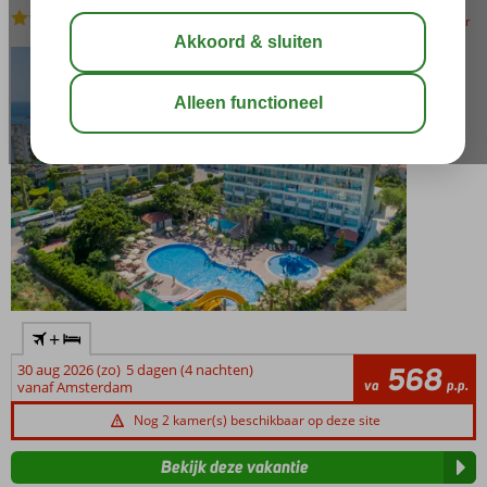
All Inclusive
-
Hotel
bewaar
+
30 aug 2026 (zo)
5 dagen (4 nachten)
568
va
p.p.
vanaf Amsterdam
Nog 2 kamer(s) beschikbaar op deze site
Bekijk deze vakantie