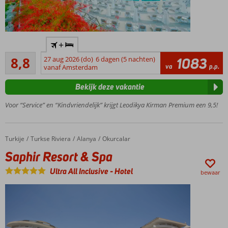
Direct
+
aan
Aanrader
het
8,8
27 aug 2026 (do)
6 dagen (5 nachten)
1083
5
va
p.p.
privé
vanaf Amsterdam
beoordelingen
strand
Bekijk deze vakantie
3 à-la-
carterestaurants
Voor “Service” en “Kindvriendelijk” krijgt Leodikya Kirman Premium een 9,5!
Een
Spa
Center
Turkije
Saphir Resort & Spa
Home
Turkse Riviera
Alanya
Okurcalar
Mini- en
Saphir Resort & Spa
teenageclub
voor
Ultra All Inclusive
-
Hotel
bewaar
kinderen