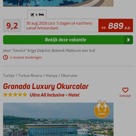
Direct
+
aan
Uitstekend
het
9,2
30 aug 2026 (zo)
5 dagen (4 nachten)
889
57
va
p.p.
strand
vanaf Amsterdam
beoordelingen
Aquapark
Bekijk deze vakantie
met
glijbanen
Voor “Service” krijgt Delphin Botanik Platinum een 9,4!
Ideaal
2 recente boekingen
hotel
voor
families
Turkije
Granada Luxury Okurcalar
Home
Turkse Riviera
Alanya
Okurcalar
Granada Luxury Okurcalar
Ultra All Inclusive
-
Hotel
bewaar