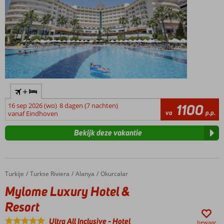
+
16 sep 2026 (wo)
8 dagen (7 nachten)
1100
va
p.p.
vanaf Eindhoven
Bekijk deze vakantie
Turkije
Mylome Luxury Hotel & Resort
Home
Turkse Riviera
Alanya
Okurcalar
Mylome Luxury Hotel &
Resort
Ultra All Inclusive
-
Hotel
bewaar