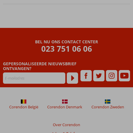
Center,
incl.
sauna
en
Turks
bad
Comfortabel
BEL NU ONS CONTACT CENTER
023 751 06 06
verblijf o.b.v.
Ultra All
Inclusive
GEPERSONALISEERDE NIEUWSBRIEF
ONTVANGEN?
Corendon België
Corendon Denmark
Corendon Zweden
Over Corendon