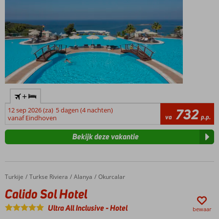
+
12 sep 2026 (za)
5 dagen (4 nachten)
732
va
p.p.
vanaf Eindhoven
Bekijk deze vakantie
Turkije
Calido Sol Hotel
Home
Turkse Riviera
Alanya
Okurcalar
Calido Sol Hotel
Ultra All Inclusive
-
Hotel
bewaar