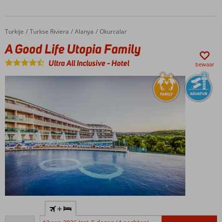
Turkije
A Good Life Utopia Family
Home
Turkse Riviera
Alanya
Okurcalar
A Good Life Utopia Family
Ultra All Inclusive
-
Hotel
bewaar
Heerlijk
+
privéstrand
Goed
voor het