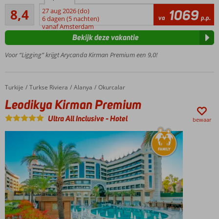
Zeer goed
het
8,4
27 aug 2026 (do)
1069
5
va
p.p.
strand
6 dagen (5 nachten)
beoordelingen
vanaf Amsterdam
Diverse
Bekijk deze vakantie
sporten
3 à-la-
Voor “Ligging” krijgt Arycanda Kirman Premium een 9,0!
carterestaurants
Turkije
Leodikya Kirman Premium
Home
Turkse Riviera
Alanya
Okurcalar
Leodikya Kirman Premium
Ultra All Inclusive
-
Hotel
bewaar