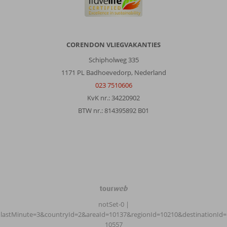
CORENDON VLIEGVAKANTIES
Schipholweg 335
1171 PL Badhoevedorp, Nederland
023 7510606
KvK nr.: 34220902
BTW nr.: 814395892 B01
TourWeb
©
notSet-0
|
NetMatch
lastMinute=3&countryId=2&areaId=10137&regionId=10210&destinationId=
10557