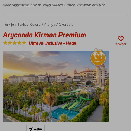
Kindvriendelijk
Voor “Algemene indruk” krijgt Sidera Kirman Premium een 8,0!
hotel
Een
heerlijk
Turkije
Arycanda Kirman Premium
Home
Turkse Riviera
Alanya
Okurcalar
Wellness
Arycanda Kirman Premium
Center
Zwembad
Ultra All Inclusive
-
Hotel
bewaar
met
glijbanen
Direct
+
aan