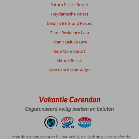
Omgeving
Saturn Palace Resort
enkele
Haydarpasha Palace
bazaars,
met
Delphin BE Grand Resort
natuurlijk
Fame Residence Lara
overal
dezelfde
Titanic Deluxe Lara
handel.
Side Mare Resort
Heb
je
Miracle Resort
na
Aska Lara Resort & Spa
1
x
ook
wel
gezien.
Vakantie Corendon
Verder
niet
Gegarandeerd veilig boeken en betalen
veel
te
beleven
of
Corendon is aangesloten bij het ANVR, de Stichting Garantiefonds