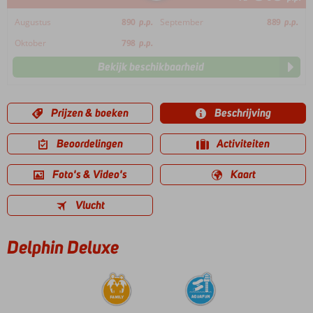
Augustus
890
p.p.
September
889
p.p.
Oktober
798
p.p.
Bekijk beschikbaarheid
Prijzen & boeken
Beschrijving
Beoordelingen
Activiteiten
Foto's & Video's
Kaart
Vlucht
Delphin Deluxe