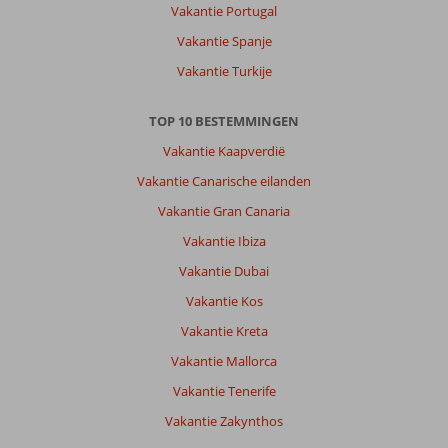
topniveau.
Vakantie Portugal
Transfer
Vakantie Spanje
is
wat
Vakantie Turkije
langer
maar
TOP 10 BESTEMMINGEN
zeker
de
Vakantie Kaapverdië
moeite
Vakantie Canarische eilanden
waard.
Vakantie Gran Canaria
Over
Vakantie Ibiza
Delphin
Deluxe:
Vakantie Dubai
Prachtig
Vakantie Kos
hotel.
Eten
Vakantie Kreta
is
Vakantie Mallorca
top.
Kom
Vakantie Tenerife
er
Vakantie Zakynthos
al