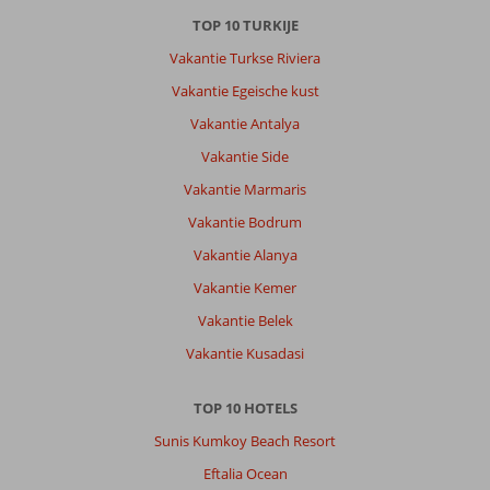
30
jaar
TOP 10 TURKIJE
en
Vakantie Turkse Riviera
blijft
een
Vakantie Egeische kust
feestje
Vakantie Antalya
Algemene indruk
10
Eten
10
Vakantie Side
Ligging
8
Kamers
10
Vakantie Marmaris
Service
10
Kindvriendelijk
-
Prijs/kwaliteit
10
Wifi kwaliteit
Vakantie Bodrum
10
Vakantie Alanya
Vakantie Kemer
Marion
9,0
Nederland
Vakantie Belek
Met partner
Vakantie Kusadasi
,
25 april 2026
TOP 10 HOTELS
Sunis Kumkoy Beach Resort
Over
Okurcalar:
Eftalia Ocean