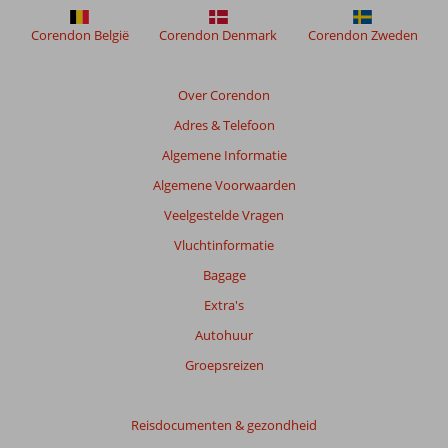
om
de
Corendon België
Corendon Denmark
Corendon Zweden
relevantie
van
de
Over Corendon
getoonde
Adres & Telefoon
beoordelingen
te
Algemene Informatie
garanderen.
Algemene Voorwaarden
Meer
info
Veelgestelde Vragen
over
Vluchtinformatie
onze
beoordelingen.
Bagage
Extra's
Totale
Autohuur
score
Groepsreizen
Gebaseerd
op:
53
Reisdocumenten & gezondheid
beoordelingen