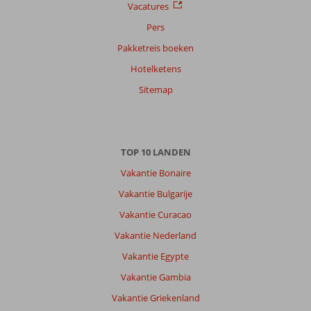
datum (nieuw > oud)
Vacatures
Pers
Saskia
10
Pakketreis boeken
Nederland
Hotelketens
Met partner
,
Sitemap
19 mei 2026
Over
TOP 10 LANDEN
Okurcalar:
Vakantie Bonaire
Top
locatie.
Vakantie Bulgarije
Alles
Vakantie Curacao
super
netjes
Vakantie Nederland
en
Vakantie Egypte
bediening
is
Vakantie Gambia
zeker
Vakantie Griekenland
op