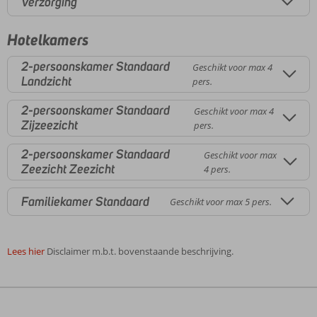
Verzorging
Hotelkamers
2-persoonskamer Standaard
Geschikt voor max 4
Landzicht
pers.
2-persoonskamer Standaard
Geschikt voor max 4
Zijzeezicht
pers.
2-persoonskamer Standaard
Geschikt voor max
Zeezicht Zeezicht
4 pers.
Familiekamer Standaard
Geschikt voor max 5 pers.
Lees hier
Disclaimer m.b.t. bovenstaande beschrijving.
De
beoordelingen
zijn