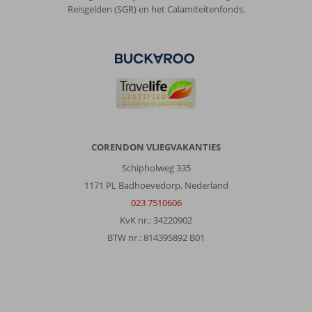
je
Reisgelden (SGR) en het Calamiteitenfonds.
moet
excursies
regelen,
maar
is
allemaal
ver
weg
(
ver
CORENDON VLIEGVAKANTIES
is
minimaal
Schipholweg 335
uur
1171 PL Badhoevedorp, Nederland
met
023 7510606
bus)
KvK nr.: 34220902
Geen
boulevard
BTW nr.: 814395892 B01
of
ander
vertier
in
de