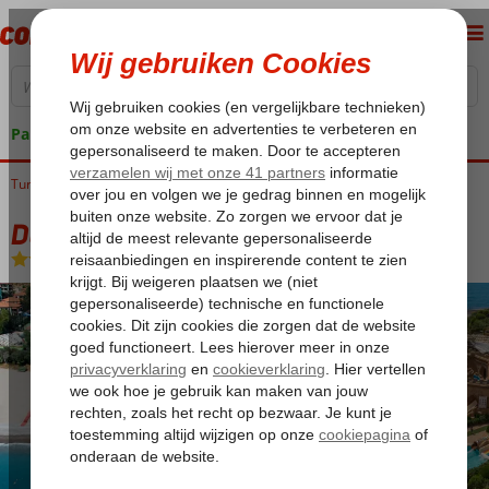
Pakketgarantie
Turkije
Home
Turkse Riviera
Alanya
Okurcalar
Delphin Deluxe
Delphin Deluxe
Ultra All Inclusive
-
Hotel