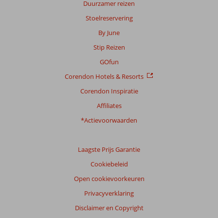
Duurzamer reizen
Stoelreservering
Scoreverdeling
By June
Algemene indruk
9,2
Eten
9,2
Stip Reizen
Ligging
8,3
Kamers
8,8
Service
9,3
Kindvriendelijk
9,1
GOfun
Prijs/kwaliteit
8,7
Wifi kwaliteit
9,2
Corendon Hotels & Resorts
Corendon Inspiratie
Ervaringen
van
Affiliates
onze
klanten
*Actievoorwaarden
Taal
Nederlands (NL) (39)
Laagste Prijs Garantie
Filter
Cookiebeleid
reisgezelschap
Open cookievoorkeuren
Alle
Privacyverklaring
Sorteren
op
Disclaimer en Copyright