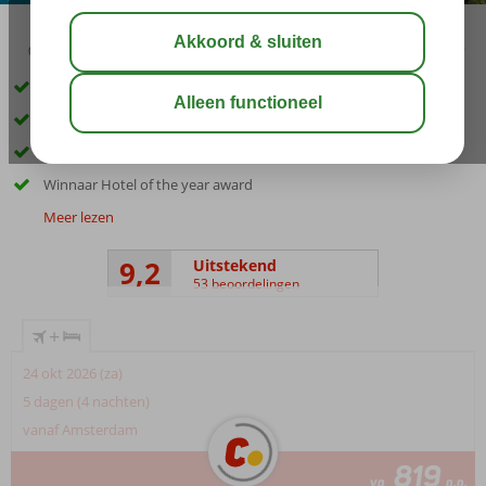
03:45
aug 33°
C
delen
bewaar
Perfect hotel voor een zorgeloze vakantie
Maar liefst 8 restaurants en 6 bars
Kamers met zeezicht mogelijk
Winnaar Hotel of the year award
Meer lezen
9,2
Uitstekend
53 beoordelingen
+
24 okt 2026 (za)
5 dagen (4 nachten)
vanaf Amsterdam
819
va
p.p.