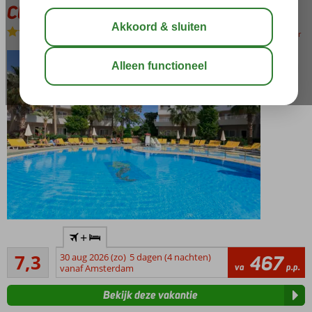
Club Mermaid Village
All Inclusive
-
Hotel
bewaar
Zwembad
+
met
Voldoende/goed
glijbanen
7,3
30 aug 2026 (zo)
5 dagen (4 nachten)
467
74
va
p.p.
vanaf Amsterdam
Spa
beoordelingen
Center
Bekijk deze vakantie
Een gezellig