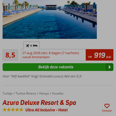
Only
+
Adult
Aanrader
hotel;
8,5
27 aug 2026 (do)
8 dagen (7 nachten)
919
4
va
p.p.
min.
vanaf Amsterdam
beoordelingen
leeftijd
Bekijk deze vakantie
16 jaar
Gloednieuw
Voor “Wifi kwaliteit” krijgt Granada Luxury Red een 9,3!
hotel
Direct
aan
Turkije
Azura Deluxe Resort & Spa
Home
Turkse Riviera
Alanya
Avsallar
het
Azura Deluxe Resort & Spa
privé
strand
Ultra All Inclusive
-
Hotel
bewaar
Ontspannen