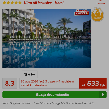
oud
Ultra All Inclusive
-
Hotel
bewaar
Gemoedelijk
+
familiehotel
Zeer goed
met glijbanen,
8,3
30 aug 2026 (zo)
5 dagen (4 nachten)
633
379
va
p.p.
comfortabele
vanaf Amsterdam
beoordelingen
(familie)kamers
Bekijk deze vakantie
en vlak bij een
fijn zandstrand
Voor “Algemene indruk” en “Kamers” krijgt My Home Resort een 8,3!
Waterglijbanen