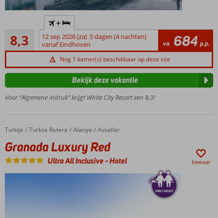
Direct
+
aan
Zeer goed
het
8,3
12 sep 2026 (za)
5 dagen (4 nachten)
684
50
va
p.p.
strand
vanaf Eindhoven
beoordelingen
Zwembad
Nog 1 kamer(s) beschikbaar op deze site
met
glijbanen
Bekijk deze vakantie
Entertainment
Voor “Algemene indruk” krijgt White City Resort een 8,3!
voor jong en
oud
Turkije
Granada Luxury Red
Home
Turkse Riviera
Alanya
Avsallar
Granada Luxury Red
Ultra All Inclusive
-
Hotel
bewaar