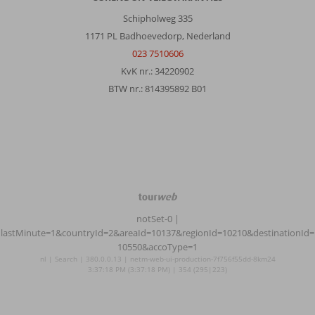
Schipholweg 335
1171 PL Badhoevedorp, Nederland
023 7510606
KvK nr.: 34220902
BTW nr.: 814395892 B01
TourWeb
©
notSet-0
|
NetMatch
lastMinute=1&countryId=2&areaId=10137&regionId=10210&destinationId=
10550&accoType=1
nl | Search | 380.0.0.13 | netm-web-ui-production-7f756f55dd-8km24
3:37:18 PM (3:37:18 PM) | 354 (295|223)