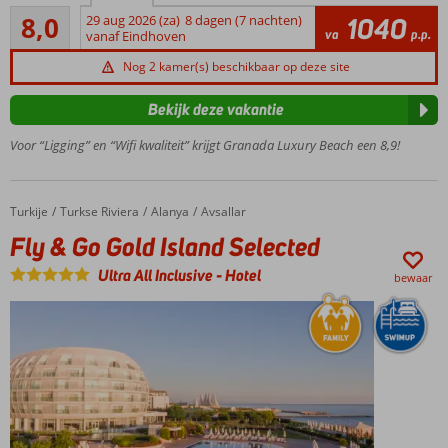
Zeer goed
privéstrand
8,0
29 aug 2026 (za)
8 dagen (7 nachten)
1040
25
va
p.p.
vanaf Eindhoven
Zwembad
beoordelingen
met
Nog 2 kamer(s) beschikbaar op deze site
glijbanen
Een
Bekijk deze vakantie
Spa
Voor “Ligging” en “Wifi kwaliteit” krijgt Granada Luxury Beach een 8,9!
Center
Animatie
voor
jong en
Turkije
Fly & Go Gold Island Selected
Home
Turkse Riviera
Alanya
Avsallar
oud
Fly & Go Gold Island Selected
Ultra All Inclusive
-
Hotel
bewaar