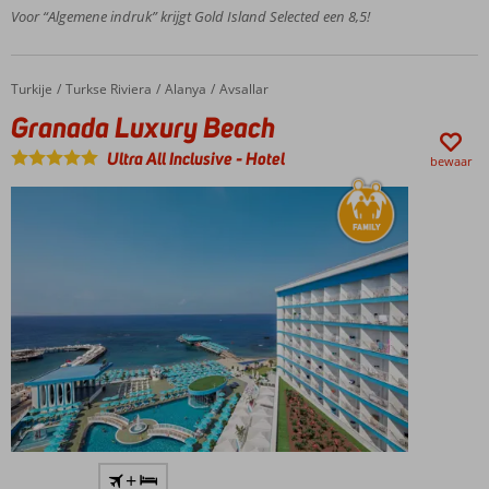
restaurants
Voor “Algemene indruk” krijgt Gold Island Selected een 8,5!
Zwembaden
met
glijbanen
Turkije
Granada Luxury Beach
Home
Turkse Riviera
Alanya
Avsallar
Ultra All
Granada Luxury Beach
Inclusive
met
Ultra All Inclusive
-
Hotel
bewaar
24/7
drankjes
Direct aan
+
het