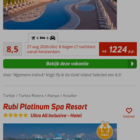
Inclusief
+
+
huurauto
Aanrader
8,5
27 aug 2026 (do)
8 dagen (7 nachten)
1224
Direct
53
va
p.p.
vanaf Amsterdam
aan
beoordelingen
het
Bekijk deze vakantie
privé
strand
Voor “Algemene indruk” krijgt Fly & Go Gold Island Selected een 8,5!
Meerdere
restaurants
Zwembaden
Turkije
Rubi Platinum Spa Resort
Home
Turkse Riviera
Alanya
Avsallar
met
Rubi Platinum Spa Resort
glijbanen
Ultra All
Ultra All Inclusive
-
Hotel
bewaar
Inclusive
met
24/7
drankjes