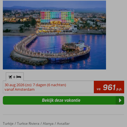
in het Spa
Center
1 buffet- en 3 à-
la-
carterestaurants
+
30 aug 2026 (zo)
7 dagen (6 nachten)
961
va
p.p.
vanaf Amsterdam
Bekijk deze vakantie
Turkije
Gold Island Selected
Home
Turkse Riviera
Alanya
Avsallar