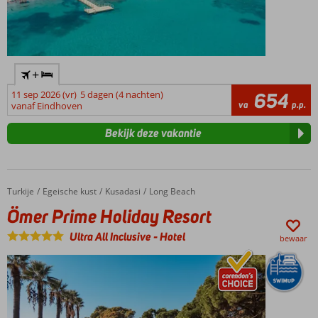
+
11 sep 2026 (vr)
5 dagen (4 nachten)
654
va
p.p.
vanaf Eindhoven
Bekijk deze vakantie
Turkije
Ömer Prime Holiday Resort
Home
Egeische kust
Kusadasi
Long Beach
Ömer Prime Holiday Resort
Ultra All Inclusive
-
Hotel
bewaar