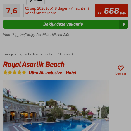
+
in een
Goed
groene
7,6
03 sep 2026 (do)
8 dagen (7 nachten)
668
8
va
p.p.
omgeving
vanaf Amsterdam
beoordelingen
Zwembad
Bekijk deze vakantie
met
glijbanen
Voor “Ligging” krijgt Perdikia Hill een 8,0!
Leuke
activiteiten
voor jong
Turkije
Royal Asarlik Beach
Home
Egeische kust
Bodrum
Gumbet
en oud!
Royal Asarlik Beach
Ultra All Inclusive
-
Hotel
bewaar