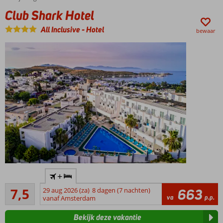
boulevard
Club Shark Hotel
van
Marmaris
All Inclusive
-
Hotel
bewaar
Privéstrand
met steiger
In het
+
levendige
Goed
centrum
7,5
29 aug 2026 (za)
8 dagen (7 nachten)
663
25
va
p.p.
van
vanaf Amsterdam
beoordelingen
Gümbet
Bekijk deze vakantie
Vlak