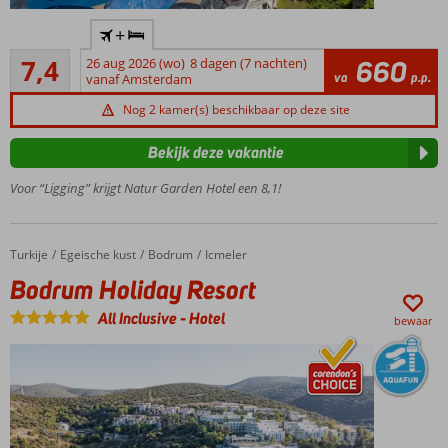
Dicht
+
bij het
Voldoende/goed
strand
7,4
26 aug 2026 (wo)
8 dagen (7 nachten)
660
16
va
p.p.
vanaf Amsterdam
Heerlijk
beoordelingen
buffetrestaurant
Nog 2 kamer(s) beschikbaar op deze site
O.b.v. All
Inclusive!
Bekijk deze vakantie
Groot
Voor “Ligging” krijgt Natur Garden Hotel een 8,1!
zwembad
Turkije
Bodrum Holiday Resort
Home
Egeische kust
Bodrum
Icmeler
Bodrum Holiday Resort
All Inclusive
-
Hotel
bewaar