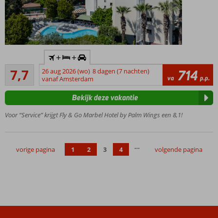
Inclusief
+
+
huurauto
Goed
7,7
26 aug 2026 (wo)
8 dagen (7 nachten)
714
Op ca. 4
24
va
p.p.
vanaf Amsterdam
km van
beoordelingen
het
Bekijk deze vakantie
centrum
van
Voor “Service” krijgt Fly & Go Marbel Hotel by Palm Wings een 8,1!
Kusadasi
Mooie
kamers
…
vorige pagina
1
2
3
4
volgende pagina
Goede prijs-
kwaliteitverhouding
Gratis wifi
beschikbaar