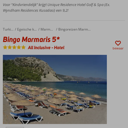
glijbanen
Voor “Kindvriendelijk” krijgt Unique Residence Hotel Golf & Spa (Ex.
Ruime
Wyndham Residences Kusadasi) een 9,2!
en luxe
kamers
Bingo Marmaris 5*
Home
Turkije
Egeische kust
Marmaris
Bingoreizen Marmaris
Bingo Marmaris 5*
All Inclusive
-
Hotel
bewaar