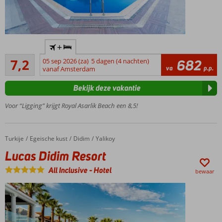
Direct
+
aan
Voldoende/goed
zee
7,2
05 sep 2026 (za)
5 dagen (4 nachten)
682
39
va
p.p.
vanaf Amsterdam
Buffetrestaurant
beoordelingen
op het dakterras
Bekijk deze vakantie
met geweldig
uitzicht!
Voor “Ligging” krijgt Royal Asarlik Beach een 8,5!
Op
loopafstand
van het
Turkije
Lucas Didim Resort
Home
Egeische kust
Didim
Yalikoy
centrum
Lucas Didim Resort
van
Gümbet
All Inclusive
-
Hotel
bewaar
Ontspannen
in het spa
center