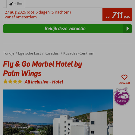
+
27 aug 2026 (do)
6 dagen (5 nachten)
711
va
p.p.
vanaf Amsterdam
Bekijk deze vakantie
Turkije
Fly & Go Marbel Hotel by Palm Wings
Home
Egeische kust
Kusadasi
Kusadasi-Centrum
Fly & Go Marbel Hotel by
Palm Wings
All Inclusive
-
Hotel
bewaar