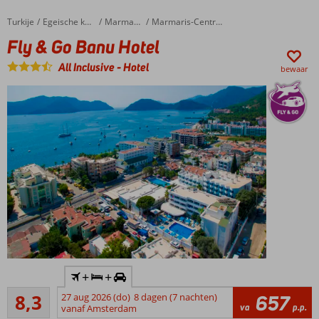
ter
plaatse
Turkije
Fly & Go Banu Hotel
Home
Egeische kust
Marmaris
Marmaris-Centrum
welk
Fly & Go Banu Hotel
hotel
All Inclusive
-
Hotel
bewaar
Inclusief
+
+
huurauto
Zeer goed
8,3
27 aug 2026 (do)
8 dagen (7 nachten)
657
Al
207
va
p.p.
vanaf Amsterdam
jarenlang
beoordelingen