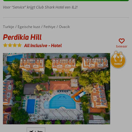
bij het
Voor “Service” krijgt Club Shark Hotel een 8,2!
strand
Goede
prijs-/kwaliteitverhouding
Turkije
Perdikia Hill
Home
Egeische kust
Fethiye
Ovacik
Perdikia Hill
All Inclusive
-
Hotel
bewaar
Gelegen