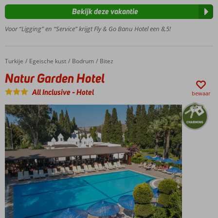
favoriet
Bekijk deze vakantie
Dicht
bij het
Voor “Ligging” en “Service” krijgt Fly & Go Banu Hotel een 8,5!
strand
Prima prijs-
kwaliteit
Turkije
Natur Garden Hotel
Home
Egeische kust
Bodrum
Bitez
verhouding
Natur Garden Hotel
Kleinschalig
hotel
All Inclusive
-
Hotel
bewaar