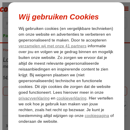
Pakketgarantie
Home
Vakantie reizen
Last minute Egeische kust
met (Ultra) All Inclusive met Hotel
142 aanbiedingen
Filter 142 aanbiedingen
Sorteren op:
Pagina 3
31 t/m 45 van de 142 accommodaties