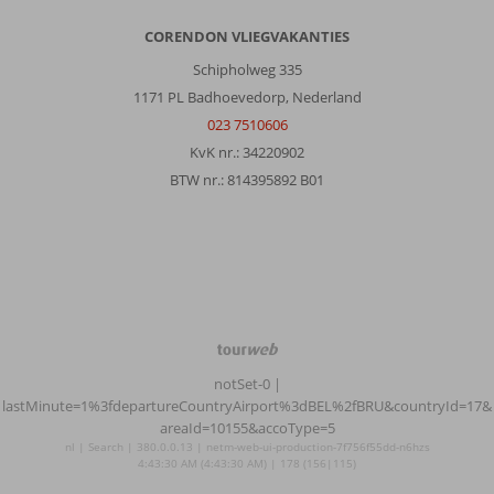
CORENDON VLIEGVAKANTIES
Schipholweg 335
1171 PL Badhoevedorp, Nederland
023 7510606
KvK nr.: 34220902
BTW nr.: 814395892 B01
TourWeb
©
notSet-0
|
NetMatch
lastMinute=1%3fdepartureCountryAirport%3dBEL%2fBRU&countryId=17&
areaId=10155&accoType=5
nl | Search | 380.0.0.13 | netm-web-ui-production-7f756f55dd-n6hzs
4:43:30 AM (4:43:30 AM) | 178 (156|115)