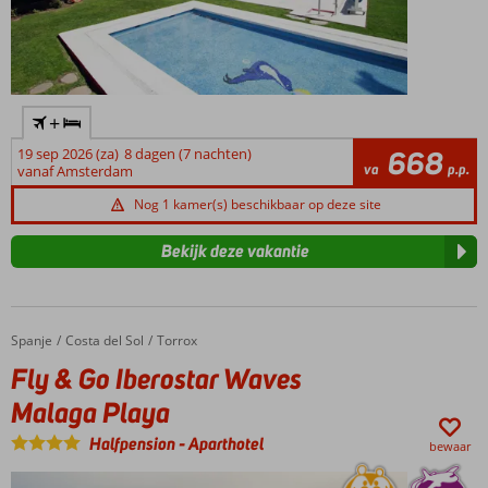
+
19 sep 2026 (za)
8 dagen (7 nachten)
668
va
p.p.
vanaf Amsterdam
Nog 1 kamer(s) beschikbaar op deze site
Bekijk deze vakantie
Spanje
Fly & Go Iberostar Waves Malaga Playa
Home
Costa del Sol
Torrox
Fly & Go Iberostar Waves
Malaga Playa
Halfpension
-
Aparthotel
bewaar