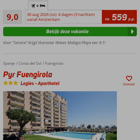
Vlak bij het
+
zandstrand
Uitstekend
9,0
30 aug 2026 (zo)
4 dagen (3 nachten)
559
Een
62
va
p.p.
vanaf Amsterdam
nieuw
beoordelingen
Splash
Bekijk deze vakantie
park
voor
Voor “Service” krijgt Iberostar Waves Malaga Playa een 9,1!
kinderen
Gerenoveerde
kamers
Spanje
Pyr Fuengirola
Home
Costa del Sol
Fuengirola
All
Pyr Fuengirola
Inclusive
ook
Logies
-
Aparthotel
bewaar
mogelijk