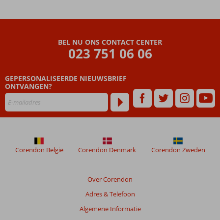
voor
kinderen
All
Inclusive
BEL NU ONS CONTACT CENTER
ook
023 751 06 06
mogelijk
GEPERSONALISEERDE NIEUWSBRIEF
ONTVANGEN?
Corendon België
Corendon Denmark
Corendon Zweden
Over Corendon
Adres & Telefoon
Algemene Informatie