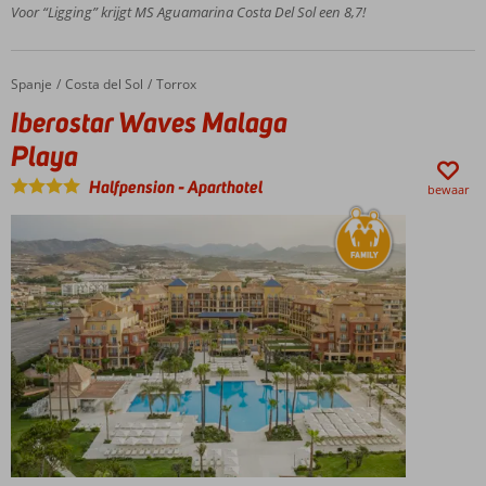
200
Voor “Ligging” krijgt MS Aguamarina Costa Del Sol een 8,7!
meter
van
het
Spanje
Iberostar Waves Malaga Playa
Home
Costa del Sol
Torrox
strand
Iberostar Waves Malaga
Lopend naar
centrum
Playa
Torremolinos
Halfpension
-
Aparthotel
Zwembad
bewaar
en
zonneterras
op het dak
Ontbijt of
Halfpension
ook
mogelijk