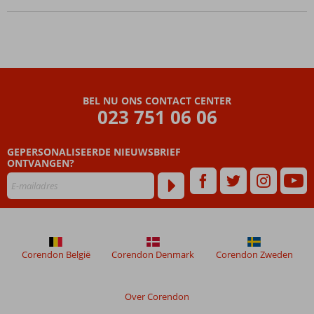
speeltuintje
voor de
kids
Ook 3-
kamerappartementen
Logies &
BEL NU ONS CONTACT CENTER
Ontbijt
023 751 06 06
ook
mogelijk
GEPERSONALISEERDE NIEUWSBRIEF
ONTVANGEN?
Corendon België
Corendon Denmark
Corendon Zweden
Over Corendon