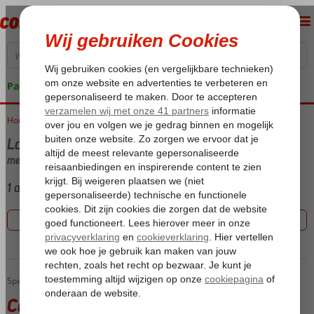
Pakketgarantie
Home
Vakantie reizen
Last minute Fuerteventura
met Vakantiewoning
1 aanbiedingen
Filter 1 aanbiedingen
Cay Beach Caleta
Home
Spanje
Canarische Eilanden
Fuerteventura
Caleta de Fuste
Cay Beach Caleta