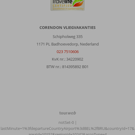
CORENDON VLIEGVAKANTIES
Schipholweg 335
1171 PL Badhoevedorp, Nederland
023 7510606
KvK nr.: 34220902
BTW nr.: 814395892 B01
TourWeb
©
notSet-0
|
NetMatch
lastMinute=1%3fdepartureCountryAirport%3dBEL%2fBRU&countryId=17&
areaId=10152&regionId=10242&accoType=4