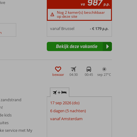
987
sive
va
p.p.
Nog 2 kamer(s) beschikbaar
op deze site
vanaf Brussel
- € 179
p.p.
n
Bekijk deze vakantie
bewaar
04:30
00:45
sep 27°
C
+
 zandstrand
17 sep 2026 (do)
n!
6 dagen (5 nachten)
de kids
vanaf Amsterdam
uites
jke service met My