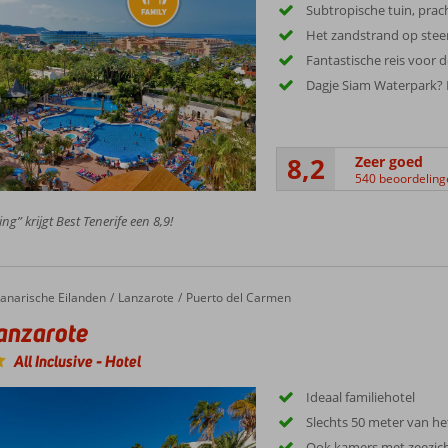
Subtropische tuin, prac
Het zandstrand op ste
Fantastische reis voor d
Dagje Siam Waterpark? 
8,2
Zeer goed
540 beoordeling
ng” krijgt Best Tenerife een 8,9!
anarische Eilanden
Lanzarote
Puerto del Carmen
anzarote
All Inclusive
-
Hotel
Ideaal familiehotel
Slechts 50 meter van h
Ook kamers met zeezic