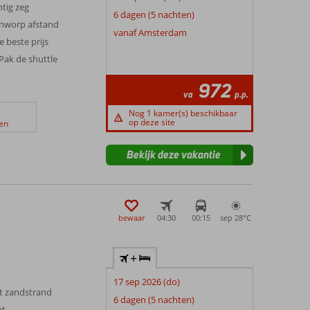
htig zeg
6 dagen (5 nachten)
enworp afstand
vanaf Amsterdam
e beste prijs
Pak de shuttle
972
va
p.p.
Nog 1 kamer(s) beschikbaar
op deze site
en
Bekijk deze vakantie
bewaar
04:30
00:15
sep 28°
C
+
17 sep 2026 (do)
et zandstrand
6 dagen (5 nachten)
ht