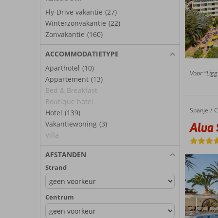
Fly-Drive vakantie
(27)
Winterzonvakantie
(22)
Zonvakantie
(160)
ACCOMMODATIETYPE
Aparthotel
(10)
Voor “Ligg
Appartement
(13)
Bed & Breakfast
Boutique hotel
Spanje
Alua Suites Fuerteventura
Home
C
Hotel
(139)
Alua 
Vakantiewoning
(3)
Villa
AFSTANDEN
Strand
Centrum