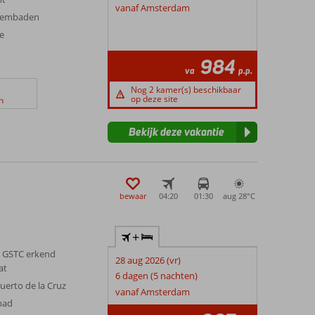
vanaf Amsterdam
zwembaden
ve
984
va
p.p.
Nog 2 kamer(s) beschikbaar
op deze site
n
Bekijk deze vakantie
bewaar
04:20
01:30
aug 28°
C
+
 GSTC erkend
28 aug 2026 (vr)
at
6 dagen (5 nachten)
Puerto de la Cruz
vanaf Amsterdam
bad