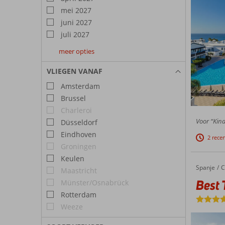
mei 2027
juni 2027
juli 2027
meer opties
augustus
september
oktober
2027
2027
2027
VLIEGEN VANAF
Amsterdam
Brussel
Charleroi
Voor “Kind
Düsseldorf
Eindhoven
2 rece
Groningen
Keulen
Spanje
Best Tenerife
Home
C
Maastricht
Best 
Münster/Osnabrück
Rotterdam
Weeze