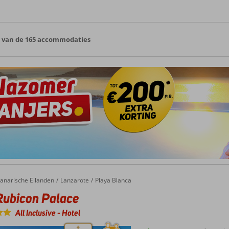
5 van de 165 accommodaties
icon Palace
anarische Eilanden
Lanzarote
Playa Blanca
Rubicon Palace
All Inclusive
-
Hotel