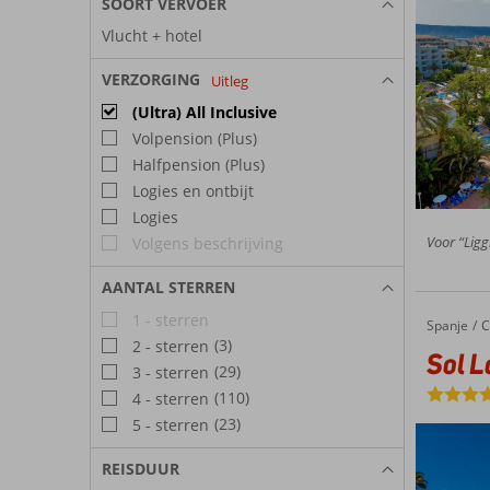
SOORT VERVOER
Vlucht + hotel
VERZORGING
Uitleg
(Ultra) All Inclusive
Volpension (Plus)
Halfpension (Plus)
Logies en ontbijt
Logies
Voor “Liggi
Volgens beschrijving
AANTAL STERREN
1 - sterren
Spanje
Sol Lanzarote
Home
C
(3)
2 - sterren
Sol L
(29)
3 - sterren
(110)
4 - sterren
(23)
5 - sterren
REISDUUR