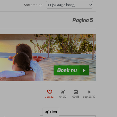
Sorteren op:
Pagina 5
bewaar
04:30
00:55
sep 28°
C
+