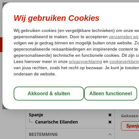
LAST MINUTE
ZOMER 2026
ZONVAKA
Pakketgarantie
Laagsteprijsgarantie*
Gratis
REISGEZELSCHAP
Home
Va
Kamer 1:
2 Personen
Last m
met (Ultr
Wijzig Reisgezelschap
165 aan
BESTEMMING
Spanje
Gekozen 
Canarische Eilanden
Spanj
BESTEMMING