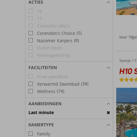
ACTIES
16
17
Corendon Villa's
(5)
Corendon's Choice
Voor “Alge
(8)
Nazomer Kanjers
Outlet Deals
Reisbegeleiding
Spanje
H10 Sui
Home
C
FACILITEITEN
H10 S
Privé zwembad
(38)
Verwarmd Zwembad
(74)
Wellness
AANBIEDINGEN
Last minute
KAMERTYPE
Family