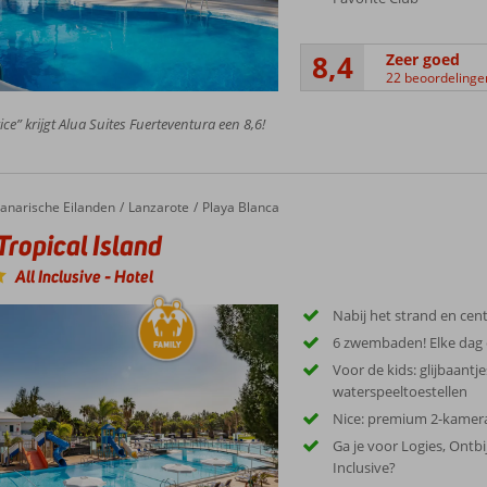
8,4
Zeer goed
22 beoordelinge
ice” krijgt Alua Suites Fuerteventura een 8,6!
anarische Eilanden
Lanzarote
Playa Blanca
ropical Island
All Inclusive
-
Hotel
Nabij het strand en ce
6 zwembaden! Elke dag
Voor de kids: glijbaantj
waterspeeltoestellen
Nice: premium 2-kame
Ga je voor Logies, Ontbij
Inclusive?