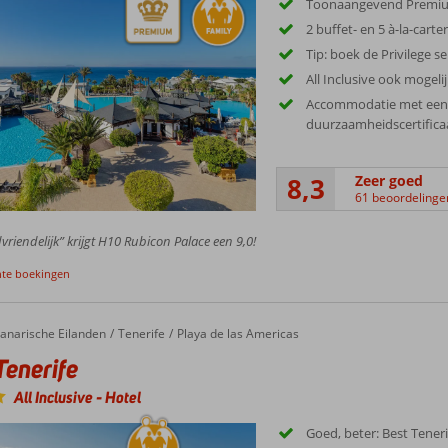
Toonaangevend Premiu
2 buffet- en 5 à-la-cart
Tip: boek de Privilege se
All Inclusive ook mogeli
Accommodatie met een
duurzaamheidscertifica
8,3
Zeer goed
61 beoordelinge
vriendelijk” krijgt H10 Rubicon Palace een 9,0!
nte boekingen
anarische Eilanden
Tenerife
Playa de las Americas
Tenerife
All Inclusive
-
Hotel
Goed, beter: Best Teneri