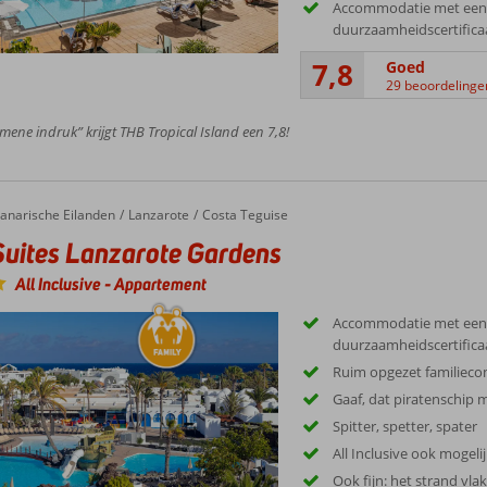
Accommodatie met een
duurzaamheidscertifica
7,8
Goed
29 beoordelinge
mene indruk” krijgt THB Tropical Island een 7,8!
tes Lanzarote Gardens
anarische Eilanden
Lanzarote
Costa Teguise
uites Lanzarote Gardens
All Inclusive
-
Appartement
Accommodatie met een
duurzaamheidscertifica
Ruim opgezet familiec
Gaaf, dat piratenschip m
Spitter, spetter, spater
All Inclusive ook mogeli
Ook fijn: het strand vlak