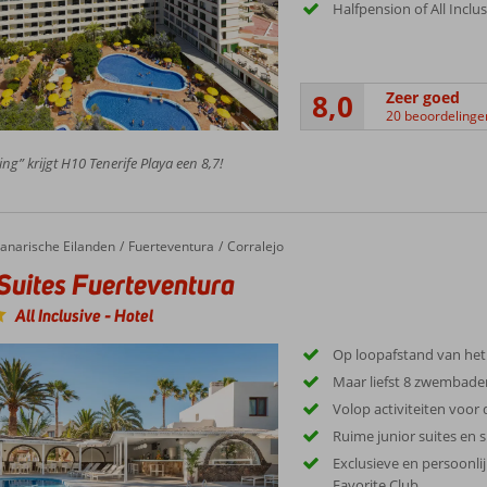
Halfpension of All Inclu
8,0
Zeer goed
20 beoordelinge
ing” krijgt H10 Tenerife Playa een 8,7!
anarische Eilanden
Fuerteventura
Corralejo
Suites Fuerteventura
All Inclusive
-
Hotel
Op loopafstand van het
Maar liefst 8 zwembade
Volop activiteiten voor 
Ruime junior suites en s
Exclusieve en persoonli
Favorite Club