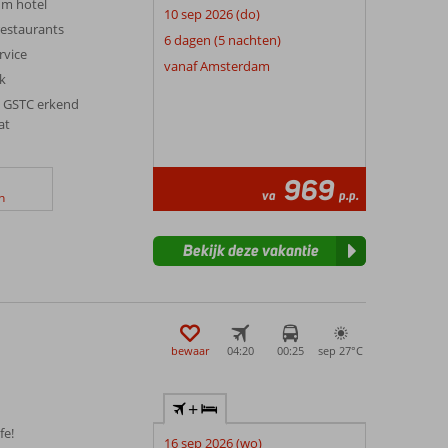
m hotel
10 sep 2026 (do)
erestaurants
6 dagen (5 nachten)
rvice
vanaf Amsterdam
jk
 GSTC erkend
at
969
va
p.p.
n
Bekijk deze vakantie
bewaar
04:20
00:25
sep 27°
C
+
fe!
16 sep 2026 (wo)