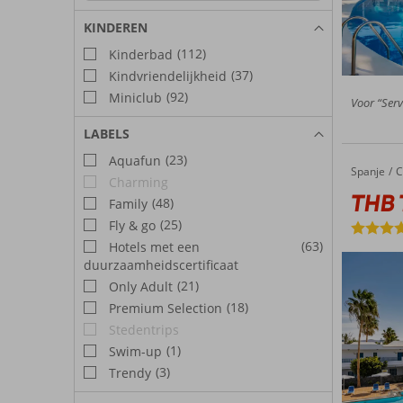
KINDEREN
(112)
Kinderbad
(37)
Kindvriendelijkheid
(92)
Miniclub
Voor “Serv
LABELS
(23)
Aquafun
Spanje
THB Tropical Island
Home
C
Charming
THB T
(48)
Family
(25)
Fly & go
(63)
Hotels met een
duurzaamheidscertificaat
(21)
Only Adult
(18)
Premium Selection
Stedentrips
(1)
Swim-up
(3)
Trendy