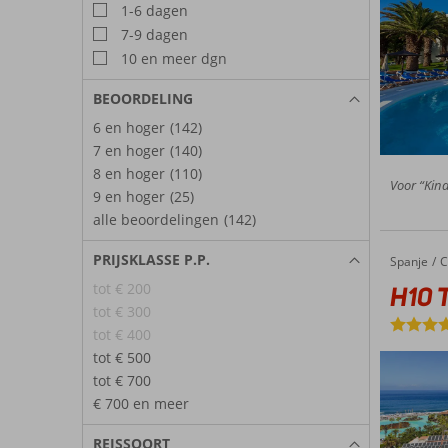
1-6 dagen
7-9 dagen
10 en meer dgn
BEOORDELING
6 en hoger
(142)
7 en hoger
(140)
8 en hoger
(110)
Voor “Kind
9 en hoger
(25)
alle beoordelingen
(142)
PRIJSKLASSE P.P.
Spanje
H10 Ten
Home
C
tot € 200
H10 T
tot € 300
tot € 400
tot € 500
tot € 700
€ 700 en meer
REISSOORT