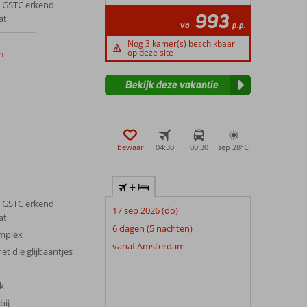
 GSTC erkend
993
at
va
p.p.
Nog 3 kamer(s) beschikbaar
op deze site
n
Bekijk deze vakantie
bewaar
04:30
00:30
sep 28°
C
+
 GSTC erkend
17 sep 2026 (do)
at
6 dagen (5 nachten)
omplex
vanaf Amsterdam
et die glijbaantjes
jk
bij