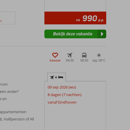
990
va
p.p.
n
Bekijk deze vakantie
bewaar
04:30
00:55
sep 28°
C
+
ntrum
09 sep 2026 (wo)
 een ander?
8 dagen (7 nachten)
es en
vanaf Eindhoven
rappartementen
t, Halfpension of All