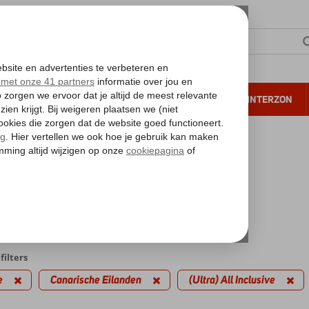
NTIE
VERRE REIZEN
ALL INCLUSIVE
WINTERZON
 annuleren*
kantie reizen
inute Canarische Eilanden
a) All Inclusive
biedingen
filters
e
Canarische Eilanden
(Ultra) All Inclusive