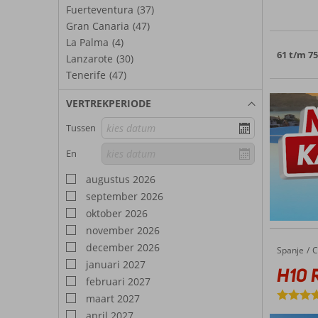
Fuerteventura
(37)
Gran Canaria
(47)
La Palma
(4)
61 t/m 7
Lanzarote
(30)
Tenerife
(47)
VERTREKPERIODE
Tussen
En
augustus 2026
september 2026
oktober 2026
november 2026
december 2026
Spanje
H10 Rub
Home
C
januari 2027
H10 
februari 2027
maart 2027
april 2027