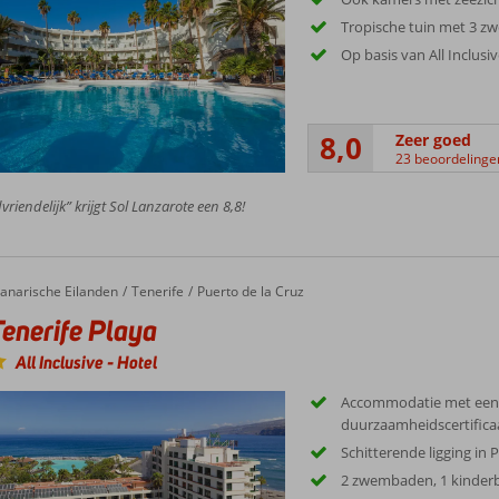
Tropische tuin met 3 
Op basis van All Inclusi
8,0
Zeer goed
23 beoordelinge
vriendelijk” krijgt Sol Lanzarote een 8,8!
erife Playa
anarische Eilanden
Tenerife
Puerto de la Cruz
enerife Playa
All Inclusive
-
Hotel
Accommodatie met een
duurzaamheidscertifica
Schitterende ligging in 
2 zwembaden, 1 kinder