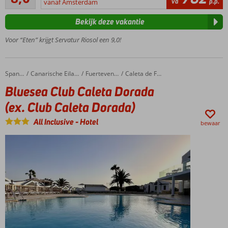
va
p.p.
Rico en de
vanaf Amsterdam
beoordelingen
Atlantische
Bekijk deze vakantie
Oceaan
Zwembad
Voor “Eten” krijgt Servatur Riosol een 9,0!
én
kinderbad
voor
Bluesea Club Caleta Dorada (ex. Club Caleta Dorada)
Home
Spanje
Canarische Eilanden
Fuerteventura
Caleta de Fuste
waterpret
met het
Bluesea Club Caleta Dorada
hele gezin
(ex. Club Caleta Dorada)
Comfortabele
appartementen
All Inclusive
-
Hotel
bewaar
met
kookmogelijkheden
Ontbijt,
Halfpension
of All
Inclusive
mogelijk