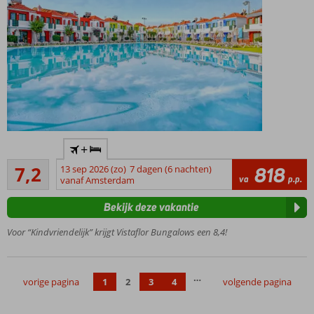
bubbelbad
Gratis
shuttleservice
naar het
strand
All
Inclusive
ook
mogelijk
Winnaar
+
Hotel of
Voldoende/goed
the year
7,2
13 sep 2026 (zo)
7 dagen (6 nachten)
818
23
va
p.p.
award
vanaf Amsterdam
beoordelingen
Dicht bij
Bekijk deze vakantie
Maspalomas
Fijne 2- en 3-
Voor “Kindvriendelijk” krijgt Vistaflor Bungalows een 8,4!
kamerbungalows
Gratis
shuttleservice
…
vorige pagina
1
2
3
4
volgende pagina
naar het
strand