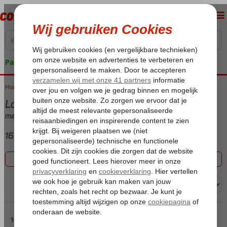
Pakketgarantie
Home
Vakantie reizen
Last minute Canarische Eilanden
met (Ultra) All Inclusive
165 aanbiedingen
Filter 165 aanbiedingen
Sorteren op:
Pagina 2
16 t/m 30 van de 165 accommodaties