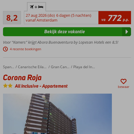
Centraal
+
gelegen,
Zeer goed
nabij
8,2
27 aug 2026 (do)
6 dagen (5 nachten)
772
273
va
p.p.
het
vanaf Amsterdam
beoordelingen
strand
Bekijk deze vakantie
Animatie
voor
Voor “Kamers” krijgt Abora Buenaventura by Lopesan Hotels een 8,5!
jong en
4 recente boekingen
oud
Niet 1, maar
2 grote
Corona Roja
Home
Spanje
Canarische Eilanden
Gran Canaria
Playa del Ingles
zwembaden
Corona Roja
Stranddag?
Gebruik de
All Inclusive
-
Appartement
bewaar
gratis
shuttle
Ook
o.b.v. All
Inclusive
mogelijk