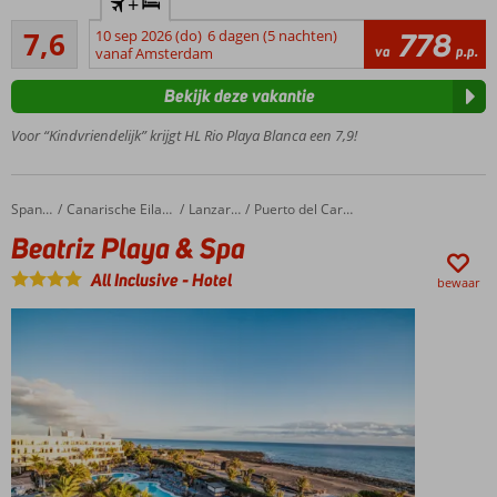
+
Splash
Goed
7,6
10 sep 2026 (do)
6 dagen (5 nachten)
778
pool
25
va
p.p.
vanaf Amsterdam
voor
beoordelingen
de
Bekijk deze vakantie
kids
Strand op
Voor “Kindvriendelijk” krijgt HL Rio Playa Blanca een 7,9!
loopafstand
Ruime
kamers
Beatriz Playa & Spa
Home
Spanje
Canarische Eilanden
Lanzarote
Puerto del Carmen
Entertainment
Beatriz Playa & Spa
voor jong én
oud
All Inclusive
-
Hotel
bewaar