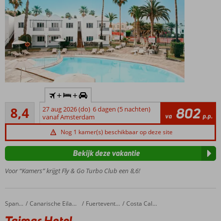
gasten)
Tip: All
Inclusive
ook
mogelijk
Inclusief
+
+
huurauto
Zeer goed
8,4
27 aug 2026 (do)
6 dagen (5 nachten)
802
Uitstekende prijs-
16
va
p.p.
vanaf Amsterdam
kwaliteitverhouding
beoordelingen
Gratis
Nog 1 kamer(s) beschikbaar op deze site
shuttlebus
naar het
Bekijk deze vakantie
strand
Voor “Kamers” krijgt Fly & Go Turbo Club een 8,6!
Speeltuin,
miniclub,
kinderbad
Taimar Hotel
Home
Spanje
Canarische Eilanden
Fuerteventura
Costa Calma
Taimar Hotel