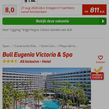
+
zwembad
Zeer goed
8,0
27 aug 2026 (do)
8 dagen (7 nachten)
811
Rooftopbar!
5
va
p.p.
vanaf Amsterdam
beoordelingen
Voortreffelijk
restaurant
Bekijk deze vakantie
Prachtige
Voor “Ligging” krijgt Fergus Cactus Garden een 8,8!
kamers
All
Inclusive
ook
Bull Eugenia Victoria & Spa
Home
Spanje
Canarische Eilanden
Gran Canaria
Playa del Ingles
mogelijk
Bull Eugenia Victoria & Spa
All Inclusive
-
Hotel
bewaar