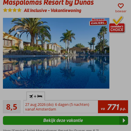
Maspalomas Resort by Dunas
en oud
All Inclusive
-
Vakantiewoning
bewaar
Populair
+
kwaliteitsresort
Aanrader
met goede All
8,5
27 aug 2026 (do)
6 dagen (5 nachten)
771
1373
va
p.p.
Inclusive
vanaf Amsterdam
beoordelingen
formule
Bekijk deze vakantie
Splash
park,
Voor “Service” krijgt Maspalomas Resort by Dunas een 8,7!