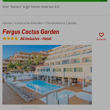
Ca.
Voor “Kamers” krijgt Taimar Hotel een 8,9!
900
meter
van
Costa
Spanje
Fergus Cactus Garden
Home
Canarische Eilanden
Fuerteventura
Jandia
Calma
Fergus Cactus Garden
Only
adult
All Inclusive
-
Hotel
bewaar
Premium
Suite
(min.
leeft. 16
jaar)
All
Inclusive
of Ultra
All
Inclusive
ook
mogelijk
Verkoelend