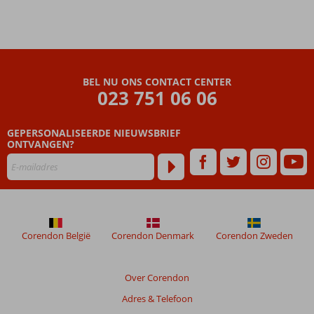
Ontbijt,
Halfpension,
Volpension
of All
Inclusive?
BEL NU ONS CONTACT CENTER
023 751 06 06
GEPERSONALISEERDE NIEUWSBRIEF
ONTVANGEN?
Corendon België
Corendon Denmark
Corendon Zweden
Over Corendon
Adres & Telefoon