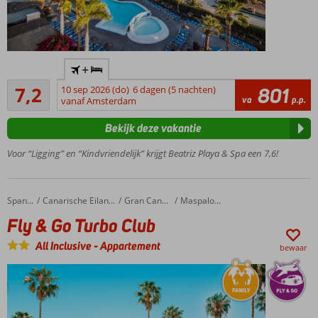
Uitstekende
+
vakantiedeal
Voldoende/goed
volgens Cor
7,2
10 sep 2026 (do)
6 dagen (5 nachten)
801
214
va
p.p.
vanaf Amsterdam
Toplocatie
beoordelingen
aan het
Bekijk deze vakantie
strand en
de
Voor “Ligging” en “Kindvriendelijk” krijgt Beatriz Playa & Spa een 7,6!
boulevard
Een
heerlijk
Fly & Go Turbo Club
Home
Spanje
Canarische Eilanden
Gran Canaria
Maspalomas
Spa &
Fly & Go Turbo Club
Wellness
Center
All Inclusive
-
Appartement
bewaar
2
specialiteiten
restaurants
(inclusief
voor AI