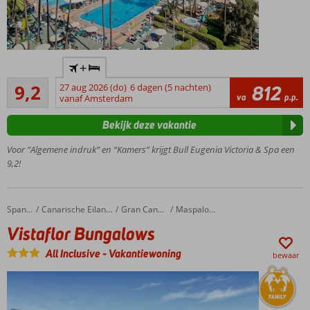
Absolute
+
favoriet bij
Uitstekend
Nederlandse
9,2
27 aug 2026 (do)
6 dagen (5 nachten)
812
21
va
p.p.
vakantiegangers!
vanaf Amsterdam
beoordelingen
In het
Bekijk deze vakantie
centrum
van
Voor “Algemene indruk” en “Kamers” krijgt Bull Eugenia Victoria & Spa een
Playa
9,2!
del
Inglés
Gratis toegang
Vistaflor Bungalows
Home
Spanje
Canarische Eilanden
Gran Canaria
Maspalomas
tot het
Vistaflor Bungalows
uitgebreide
wellnesscenter
All Inclusive
-
Vakantiewoning
bewaar
Relax op
het
dakterras
met