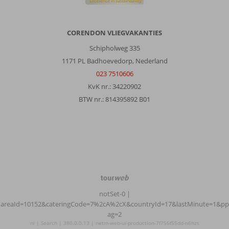
CORENDON VLIEGVAKANTIES
Schipholweg 335
1171 PL Badhoevedorp, Nederland
023 7510606
KvK nr.: 34220902
BTW nr.: 814395892 B01
TourWeb
©
notSet-0
|
NetMatch
areaId=10152&cateringCode=7%2cA%2cX&countryId=17&lastMinute=1&pp
ag=2
nl | Search | 380.0.0.13 | netm-web-ui-production-7f756f55dd-n6hzs