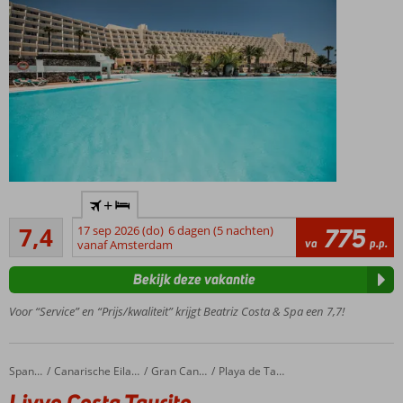
Heerlijk
+
rustig
Voldoende/goed
gelegen
7,4
17 sep 2026 (do)
6 dagen (5 nachten)
775
143
va
p.p.
vanaf Amsterdam
Ruim opgezet
beoordelingen
complex; ca. 2.000
Bekijk deze vakantie
m2 aan
buitenzwembaden
Voor “Service” en “Prijs/kwaliteit” krijgt Beatriz Costa & Spa een 7,7!
Junior
suites
met 2
Livvo Costa Taurito
Home
Spanje
Canarische Eilanden
Gran Canaria
Playa de Taurito
aparte
Livvo Costa Taurito
ruimtes