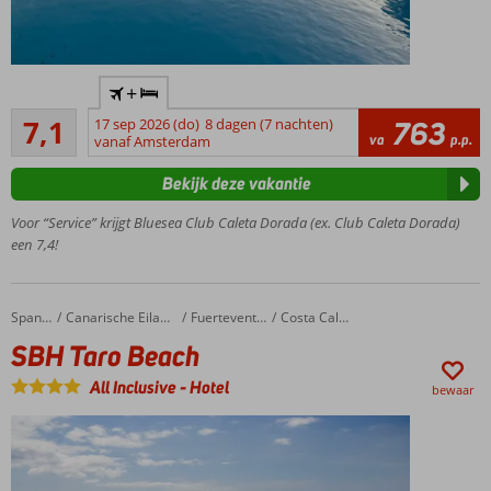
Rustig
+
en
Voldoende/goed
centraal
7,1
17 sep 2026 (do)
8 dagen (7 nachten)
763
13
va
p.p.
gelegen
vanaf Amsterdam
beoordelingen
Ruime
Bekijk deze vakantie
familiebungalows
Op ca.
Voor “Service” krijgt Bluesea Club Caleta Dorada (ex. Club Caleta Dorada)
1.5 km
een 7,4!
van
het
strand
SBH Taro Beach
Home
Spanje
Canarische Eilanden
Fuerteventura
Costa Calma
Golfbaan
SBH Taro Beach
op
slechts 3
All Inclusive
-
Hotel
bewaar
km