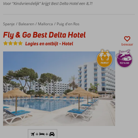
voor jong en
Voor “Kindvriendelijk” krijgt Best Delta Hotel een 8,7!
oud
Half-,
Volpension
Spanje
Fly & Go Best Delta Hotel
Home
Balearen
Mallorca
Puig d'en Ros
of All
Fly & Go Best Delta Hotel
Inclusive
mogelijk
Logies en ontbijt
-
Hotel
bewaar
Inclusief
+
+
huurauto