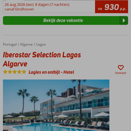
26 aug 2026 (wo)
8 dagen (7 nachten)
930
va
p.p.
vanaf Eindhoven
Bekijk deze vakantie
Portugal
Iberostar Selection Lagos Algarve
Home
Algarve
Lagos
Iberostar Selection Lagos
Algarve
Logies en ontbijt
-
Hotel
bewaar