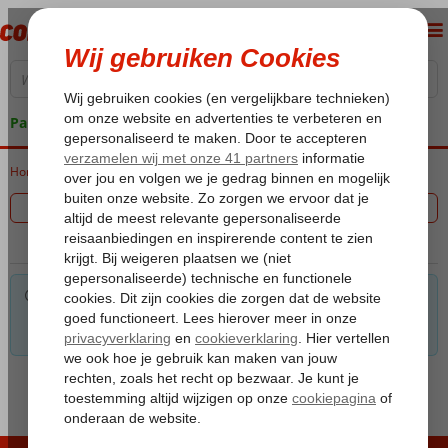
Pakketgarantie
Home
Vakantie reizen
Filter 0 aanbiedingen
Voor de gekozen criteria hebben we helaas geen
mogelijkheden. Tip: verwijder een of meerdere criteria om toch
mogelijkheden te vinden.