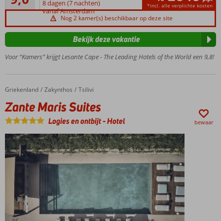
9
met
8 dagen (7 nachten)
*incl. alle verplichte kosten
beoordelingen
vanaf Amsterdam
uitzicht
Nog 2 kamer(s) beschikbaar op deze site
op zee
Heerlijk
Bekijk deze vakantie
dineren in
een van de
Voor “Kamers” krijgt Lesante Cape - The Leading Hotels of the World een 9,8!
restaurants
Maar liefst 4
zwembaden
Griekenland
Zante Maris Suites
Home
Zakynthos
Tsilivi
Zante Maris Suites
Logies en ontbijt
-
Hotel
bewaar