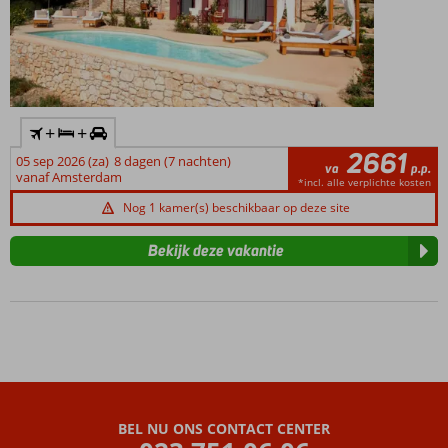
+
+
2661
05 sep 2026 (za)
8 dagen (7 nachten)
va
p.p.
vanaf Amsterdam
*incl. alle verplichte kosten
Nog 1 kamer(s) beschikbaar op deze site
Bekijk deze vakantie
BEL NU ONS CONTACT CENTER