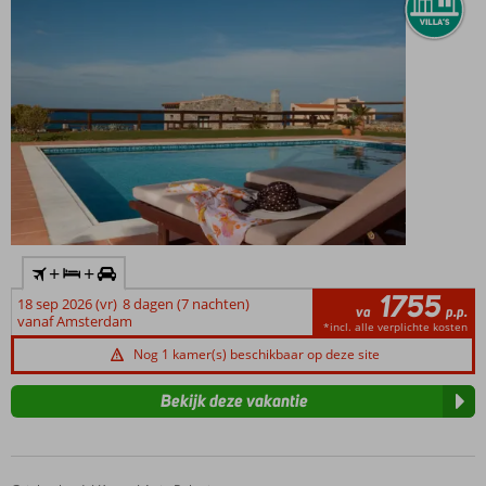
+
+
1755
18 sep 2026 (vr)
8 dagen (7 nachten)
va
p.p.
vanaf Amsterdam
*incl. alle verplichte kosten
Nog 1 kamer(s) beschikbaar op deze site
Bekijk deze vakantie