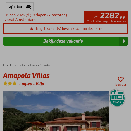
+
+
2282
01 sep 2026 (di)
8 dagen (7 nachten)
va
p.p.
vanaf Amsterdam
*incl. alle verplichte kosten
Nog 1 kamer(s) beschikbaar op deze site
Bekijk deze vakantie
Griekenland
Amapola Villas
Home
Lefkas
Sivota
Amapola Villas
Logies
-
Villa
bewaar