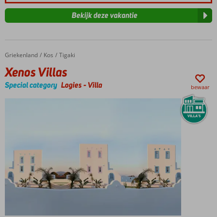
Bekijk deze vakantie
Griekenland
Xenos Villas
Home
Kos
Tigaki
Xenos Villas
Special category
Logies
-
Villa
bewaar