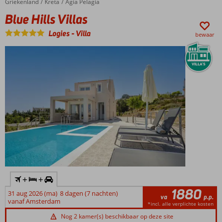
Griekenland
Blue Hills Villas
Home
Kreta
Agia Pelagia
Blue Hills Villas
Logies
-
Villa
bewaar
+
+
1880
31 aug 2026 (ma)
8 dagen (7 nachten)
va
p.p.
vanaf Amsterdam
*incl. alle verplichte kosten
Nog 2 kamer(s) beschikbaar op deze site