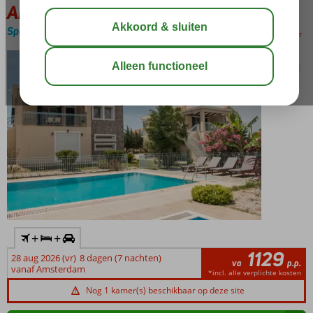
Anasa Villas
Special category
Logies
-
Villa
bewaar
+
+
1129
28 aug 2026 (vr)
8 dagen (7 nachten)
va
p.p.
vanaf Amsterdam
*incl. alle verplichte kosten
Nog 1 kamer(s) beschikbaar op deze site