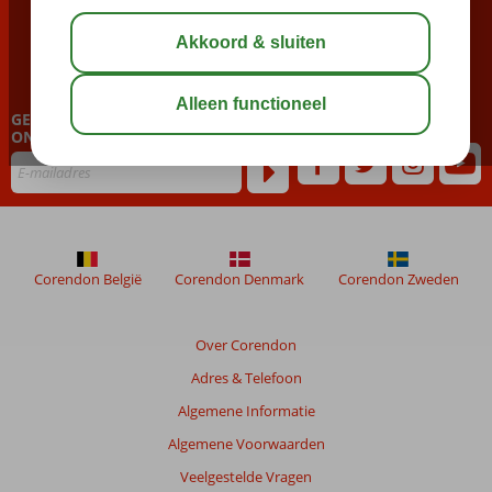
BEL NU ONS CONTACT CENTER
023 751 06 06
GEPERSONALISEERDE NIEUWSBRIEF
ONTVANGEN?
Corendon België
Corendon Denmark
Corendon Zweden
Over Corendon
Adres & Telefoon
Algemene Informatie
Algemene Voorwaarden
Veelgestelde Vragen