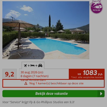
loopafstand
Inclusief
+
+
huurauto
1083
Uitstekend
9,2
30 aug 2026 (zo)
Op
va
p.p.
43
8 dagen (7 nachten)
loopafstand
*incl. alle verplichte kosten
beoordelingen
vanaf Amsterdam
van het
Nog 1 kamer(s) beschikbaar op deze site
levendige
centrum
Bekijk deze vakantie
van Nidri
Voor “Service” krijgt Fly & Go Phillipos Studios een 9,3!
Uitstekend
onderhouden