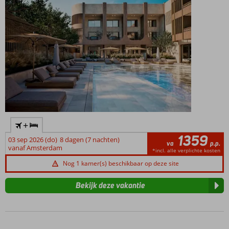
op
loopafstand
+
1359
03 sep 2026 (do)
8 dagen (7 nachten)
va
p.p.
vanaf Amsterdam
*incl. alle verplichte kosten
Nog 1 kamer(s) beschikbaar op deze site
Bekijk deze vakantie