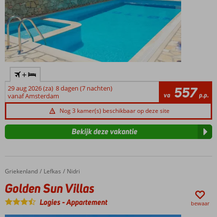
+
29 aug 2026 (za)
8 dagen (7 nachten)
557
va
p.p.
vanaf Amsterdam
Nog 3 kamer(s) beschikbaar op deze site
Bekijk deze vakantie
Griekenland
Golden Sun Villas
Home
Lefkas
Nidri
Golden Sun Villas
Logies
-
Appartement
bewaar