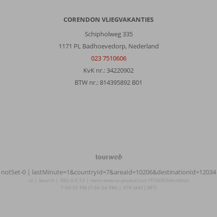
CORENDON VLIEGVAKANTIES
Schipholweg 335
1171 PL Badhoevedorp, Nederland
023 7510606
KvK nr.: 34220902
BTW nr.: 814395892 B01
TourWeb
©
notSet-0
| lastMinute=1&countryId=7&areaId=10206&destinationId=12034
NetMatch
nl | Search | 380.0.0.13 | netm-web-ui-production-7f756f55dd-n6hzs
7:56:35 PM (7:56:34 PM) | 478 (445|387)