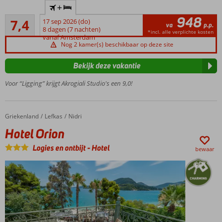
+
gelegen
948
Voldoende/goed
in Nidri
7,4
17 sep 2026 (do)
va
p.p.
5
8 dagen (7 nachten)
Direct
*incl. alle verplichte kosten
beoordelingen
vanaf Amsterdam
aan
Nog 2 kamer(s) beschikbaar op deze site
het
strand
Bekijk deze vakantie
Fantastisch
Voor “Ligging” krijgt Akrogiali Studio's een 9,0!
uitzicht op
zee
Gratis
wifi
Griekenland
Hotel Orion
Home
Lefkas
Nidri
Hotel Orion
Logies en ontbijt
-
Hotel
bewaar