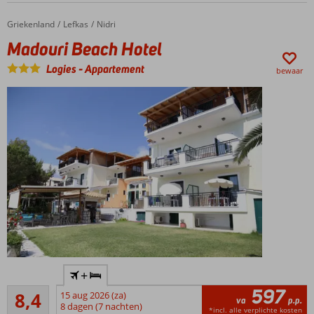
Griekenland
Madouri Beach Hotel
Home
Lefkas
Nidri
Madouri Beach Hotel
Logies
-
Appartement
bewaar
Direct
+
aan het
597
Zeer goed
strand
8,4
15 aug 2026 (za)
va
p.p.
78
gelegen
8 dagen (7 nachten)
*incl. alle verplichte kosten
beoordelingen