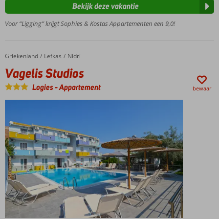
Bekijk deze vakantie
Heerlijk
zwembad
Voor “Ligging” krijgt Sophies & Kostas Appartementen een 9,0!
Nette studio's
en
appartementen
Griekenland
Vagelis Studios
Home
Lefkas
Nidri
Vagelis Studios
Logies
-
Appartement
bewaar