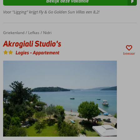
Bekijk deze vakantie
Moderne
studio's en
Voor “Ligging” krijgt Fly & Go Golden Sun Villas een 8,2!
appartementen
Prachtige
groene
Griekenland
Akrogiali Studio's
Home
Lefkas
Nidri
omgeving
Akrogiali Studio's
Logies
-
Appartement
bewaar
Centraal