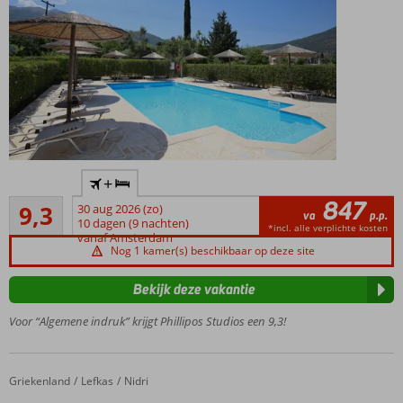
Op
+
loopafstand
847
Uitstekend
van het
9,3
30 aug 2026 (zo)
va
p.p.
38
levendige
10 dagen (9 nachten)
*incl. alle verplichte kosten
beoordelingen
vanaf Amsterdam
centrum
Nog 1 kamer(s) beschikbaar op deze site
van Nidri
Uitstekend
Bekijk deze vakantie
onderhouden
en schone
Voor “Algemene indruk” krijgt Phillipos Studios een 9,3!
studio’s
Vanaf het
zwembad
Griekenland
Fly & Go Golden Sun Villas
Home
Lefkas
Nidri
met pool