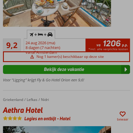
Inclusief
+
+
huurauto
1206
Uitstekend
9,2
24 aug 2026 (ma)
Je
va
p.p.
31
8 dagen (7 nachten)
loopt
*incl. alle verplichte kosten
beoordelingen
vanaf Amsterdam
zo het
Nog 1 kamer(s) beschikbaar op deze site
strand
op
Bekijk deze vakantie
Prachtig
Voor “Ligging” krijgt Fly & Go Hotel Orion een 9,6!
uitzicht
op zee
vanuit
het
Griekenland
Aethra Hotel
Home
Lefkas
Nidri
zwembad
Aethra Hotel
Comfortabele
ruime kamers
Logies en ontbijt
-
Hotel
bewaar
Winkels en
restaurants