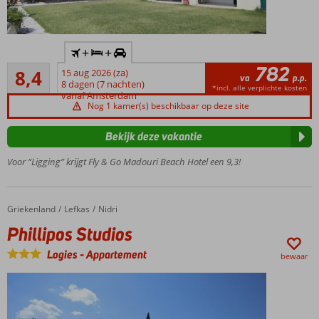
Inclusief
+
+
huurauto
782
Zeer goed
8,4
15 aug 2026 (za)
Direct
va
p.p.
82
8 dagen (7 nachten)
aan het
*incl. alle verplichte kosten
beoordelingen
vanaf Amsterdam
strand
Nog 1 kamer(s) beschikbaar op deze site
gelegen
Op
Bekijk deze vakantie
loopafstand
Voor “Ligging” krijgt Fly & Go Madouri Beach Hotel een 9,3!
van Nidri
Kleinschalig
complex
Griekenland
Phillipos Studios
Home
Lefkas
Nidri
Ontbijt
ook
Phillipos Studios
mogelijk
Logies
-
Appartement
bewaar