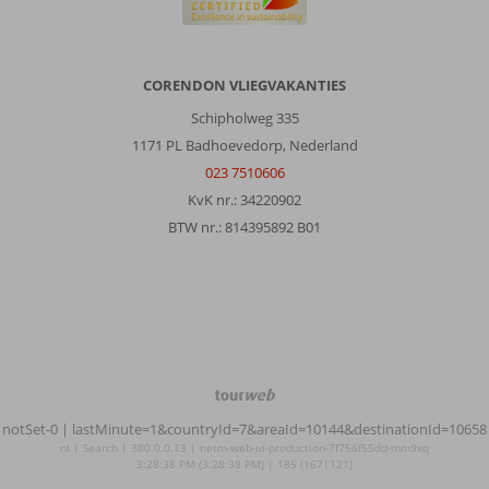
CORENDON VLIEGVAKANTIES
Schipholweg 335
1171 PL Badhoevedorp, Nederland
023 7510606
KvK nr.: 34220902
BTW nr.: 814395892 B01
TourWeb
©
notSet-0
| lastMinute=1&countryId=7&areaId=10144&destinationId=10658
NetMatch
nl | Search | 380.0.0.13 | netm-web-ui-production-7f756f55dd-mm9vq
3:28:38 PM (3:28:38 PM) | 185 (167|121)