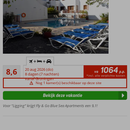
Inclusief
+
+
huurauto
1064
Aanrader
8,6
20 aug 2026 (do)
Nabij het
va
p.p.
82
8 dagen (7 nachten)
gezellige
*incl. alle verplichte kosten
beoordelingen
vanaf Groningen
Rethymnon
Nog 1 kamer(s) beschikbaar op deze site
Slechts 20
m van het
Bekijk deze vakantie
zandstrand
Voor “Ligging” krijgt Fly & Go Blue Sea Apartments een 9,1!
Heerlijk
zwembad
en apart
kinderbad