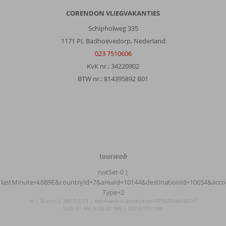
CORENDON VLIEGVAKANTIES
Schipholweg 335
1171 PL Badhoevedorp, Nederland
023 7510606
KvK nr.: 34220902
BTW nr.: 814395892 B01
TourWeb
©
notSet-0
|
NetMatch
lastMinute=k6B9E&countryId=7&areaId=10144&destinationId=10654&acco
Type=2
nl | Search | 380.0.0.13 | netm-web-ui-production-7f756f55dd-8d2r5
5:25:33 AM (5:25:32 AM) | 237 (210|158)