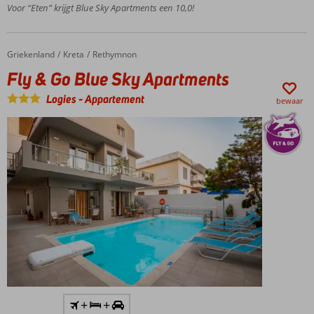
en bars in
Voor “Eten” krijgt Blue Sky Apartments een 10,0!
directe
omgeving
Verkoelend
Griekenland
Fly & Go Blue Sky Apartments
Home
Kreta
Rethymnon
zwembad
Fly & Go Blue Sky Apartments
en apart
kinderbad
Logies
-
Appartement
bewaar
Inclusief
+
+
huurauto