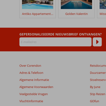
hun
verblijf
in
Antiko Appartementen
Golden Valentin
Fly
&
Go
Blue
GEPERSONALISEERDE NIEUWSBRIEF ONTVANGEN?
Sky
Apartments
Beoordelingen
die
ouder
Over Corendon
Reisdocum
zijn
dan
Adres & Telefoon
Duurzamer 
48
Algemene Informatie
Stoelreserv
maanden
worden
Algemene Voorwaarden
By June
niet
Veelgestelde Vragen
Stip Reizen
meer
weergegeven
Vluchtinformatie
GOfun
om