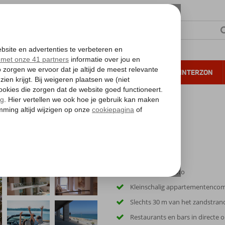
NTIE
VERRE REIZEN
ALL INCLUSIVE
WINTERZON
 annuleren*
ts
Inclusief huurauto
Kleinschalig appartementenco
Slechts 30 m van het zandstran
Restaurants en bars in directe