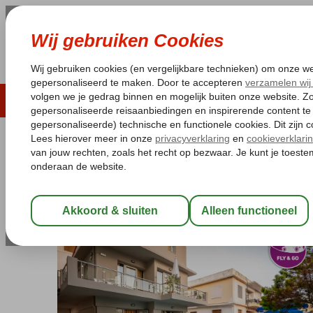
LAST MINUTE
ZOMER 2026
ZONVAKA
Pakketgarantie
Laagsteprijsgarantie*
Gratis
Griekenland
Home
Kreta
Rethymnon
Fly & Go Blue Sky Apartmen
Fly & Go Blue Sky Apartments
Logies
-
Appartement