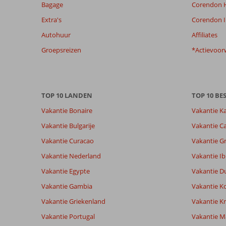
Bagage
Corendon H
de
relevantie
Extra's
Corendon I
van
Autohuur
Affiliates
de
getoonde
Groepsreizen
*Actievoor
beoordelingen
te
garanderen.
Meer
TOP 10 LANDEN
TOP 10 B
info
over
Vakantie Bonaire
Vakantie K
onze
Vakantie Bulgarije
Vakantie Ca
beoordelingen.
Vakantie Curacao
Vakantie G
Totale score
Scoreverdeling
7,6
Vakantie Nederland
Vakantie Ib
Algemene indruk
7,6
Eten
Gebaseerd op:
Vakantie Egypte
Vakantie D
Ligging
8,4
Kamers
34
Goed
Service
7,7
Kindvriende
Vakantie Gambia
Vakantie K
beoordelingen
Prijs/kwaliteit
7,6
Wifi kwalite
Vakantie Griekenland
Vakantie Kr
Vakantie Portugal
Vakantie M