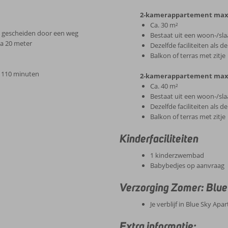
2-kamerappartement max. 
Ca. 30 m²
 gescheiden door een weg
Bestaat uit een woon-/sl
ca 20 meter
Dezelfde faciliteiten als d
Balkon of terras met zitje
a 110 minuten
2-kamerappartement max. 
Ca. 40 m²
Bestaat uit een woon-/sl
Dezelfde faciliteiten als d
Balkon of terras met zitje
Kinderfaciliteiten
1 kinderzwembad
Babybedjes op aanvraag
Verzorging Zomer: Blu
Je verblijf in Blue Sky Ap
Extra informatie: