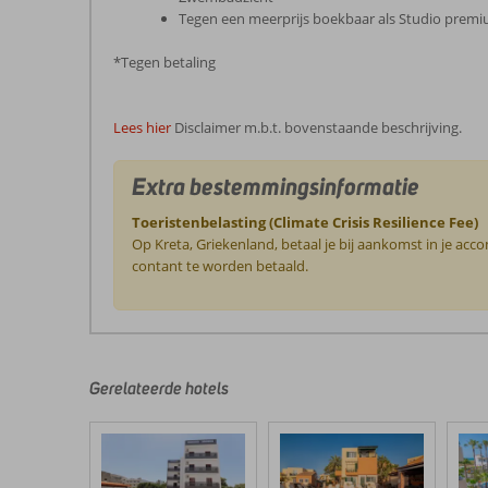
Tegen een meerprijs boekbaar als Studio premi
*Tegen betaling
Lees hier
Disclaimer m.b.t. bovenstaande beschrijving.
Extra bestemmingsinformatie
Toeristenbelasting (Climate Crisis Resilience Fee)
Op Kreta, Griekenland, betaal je bij aankomst in je ac
contant te worden betaald.
De
beoordelingen
zijn
door
Gerelateerde hotels
onze
klanten
geschreven
na