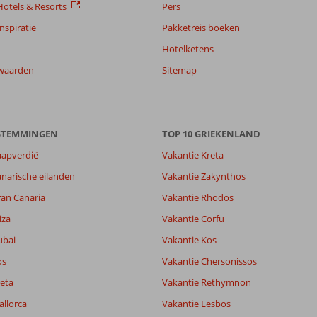
otels & Resorts
Pers
nspiratie
Pakketreis boeken
Hotelketens
waarden
Sitemap
ESTEMMINGEN
TOP 10 GRIEKENLAND
aapverdië
Vakantie Kreta
narische eilanden
Vakantie Zakynthos
ran Canaria
Vakantie Rhodos
iza
Vakantie Corfu
10
ubai
Vakantie Kos
7,1
lijk
7,6
os
Vakantie Chersonissos
it
7,4
eta
Vakantie Rethymnon
allorca
Vakantie Lesbos