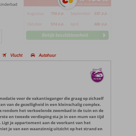
kinderbad
*incl. alle verplichte kosten
Augustus
750
p.p.
September
537
p.p.
Oktober
574
p.p.
April
460
p.p.
Bekijk beschikbaarheid
Vlucht
Autohuur
odatie voor de vakantieganger die graag op zichzelf
ken van de gezelligheid in een kleinschalig complex.
’s rondom het verkoelende zwembad in de tuin en de
te en tweede verdieping sta je in een mum van tijd
 Ligt je appartement aan de voorkant van het
iet je van een waanzinnig uitzicht op het strand en