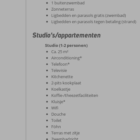
1 buitenzwembad
Zonneterras
Ligbedden en parasols gratis (zwembad)
Ligbedden en parasols tegen betaling (strand)
Studio's/appartementen
Studio (1-2 personen)
Ca. 25 m²
Airconditioning*
Telefoon*
Televisie
Kitchenette
2-pits kookplaat
Koelkastje
Koffie-/theezetfaciliteiten
Kluisje*
Wifi
Douche
Toilet
Föhn
Terras met zitje
Zwembadzicht