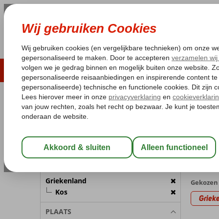
LAST MINUTE
ZOMER 2026
ZONVAKA
Pakketgarantie
Laagsteprijsgarantie*
Gratis
REISGEZELSCHAP
Home
Va
Kamer 1:
2 Personen
Last m
met Hote
Wijzig Reisgezelschap
62 aanb
BESTEMMING
Griekenland
Gekozen 
Kos
Griek
PLAATS