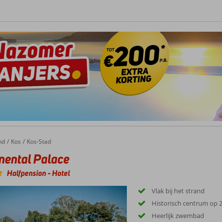
nd
Kos
Kos-Stad
nental Palace
Halfpension
-
Hotel
Vlak bij het strand
Historisch centrum op 
Heerlijk zwembad