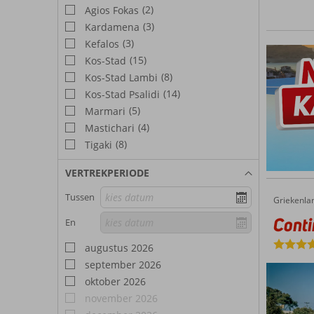
(2)
Agios Fokas
(3)
Kardamena
(3)
Kefalos
(15)
Kos-Stad
(8)
Kos-Stad Lambi
(14)
Kos-Stad Psalidi
(5)
Marmari
(4)
Mastichari
(8)
Tigaki
VERTREKPERIODE
Tussen
Griekenla
Continental Palace
Home
Conti
En
augustus 2026
september 2026
oktober 2026
november 2026