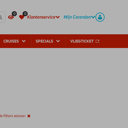
REGISTREER
CONTACT
0
0
Klantenservice
Mijn Corendon
CRUISES
SPECIALS
VLIEGTICKET
le filters wissen