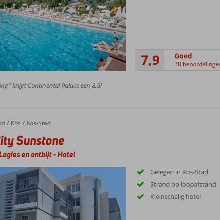
7,9
Goed
38 beoordelinge
ing” krijgt Continental Palace een 8,5!
nd
Kos
Kos-Stad
ity Sunstone
Logies en ontbijt
-
Hotel
Gelegen in Kos-Stad
Strand op loopafstand
Kleinschalig hotel