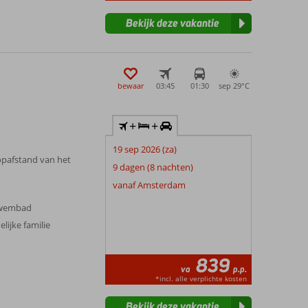
Bekijk deze vakantie
bewaar
03:45
01:30
sep 29°
C
+
+
19 sep 2026 (za)
oopafstand van het
9 dagen (8 nachten)
vanaf Amsterdam
r
 zwembad
lijke familie
839
va
p.p.
*incl. alle verplichte kosten
Bekijk deze vakantie