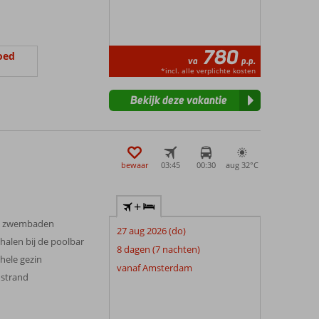
780
oed
va
p.p.
*incl. alle verplichte kosten
Bekijk deze vakantie
bewaar
03:45
00:30
aug 32°
C
+
ee zwembaden
27 aug 2026 (do)
 halen bij de poolbar
8 dagen (7 nachten)
hele gezin
vanaf Amsterdam
 strand