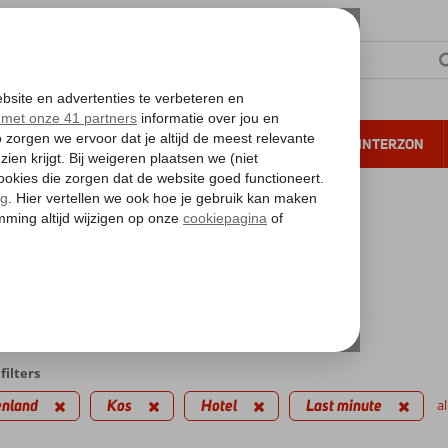
NTIE
VERRE REIZEN
ALL INCLUSIVE
WINTERZON
 annuleren*
kantie reizen
inute Kos
l
iedingen
filters
enland
Kos
Hotel
Last minute
al