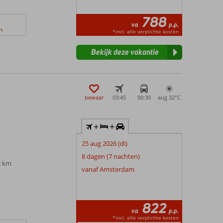
788
va
p.p.
n
*incl. alle verplichte kosten
Bekijk deze vakantie
bewaar
03:45
00:30
aug 32°
C
+
+
25 aug 2026 (di)
8 dagen (7 nachten)
2 km
vanaf Amsterdam
822
va
p.p.
*incl. alle verplichte kosten