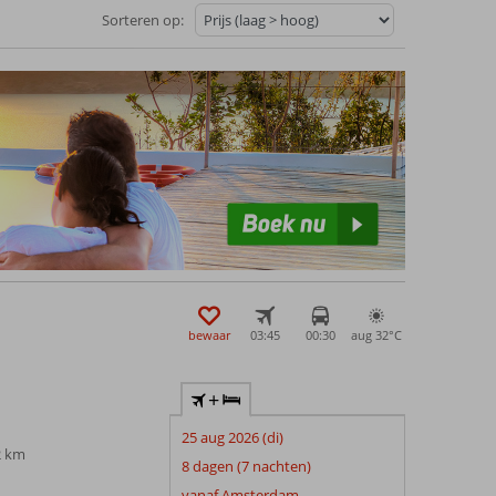
Sorteren op:
bewaar
03:45
00:30
aug 32°
C
+
25 aug 2026 (di)
2 km
8 dagen (7 nachten)
vanaf Amsterdam