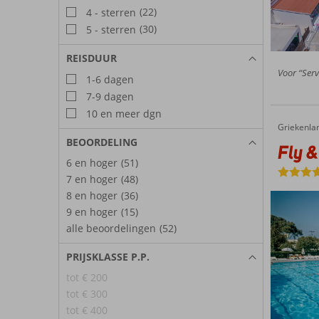
(22)
4 - sterren
(30)
5 - sterren
REISDUUR
Voor “Servi
1-6 dagen
7-9 dagen
10 en meer dgn
Griekenla
Fly & Go Continental Palace
Home
BEOORDELING
Fly &
6 en hoger
(51)
7 en hoger
(48)
8 en hoger
(36)
9 en hoger
(15)
alle beoordelingen
(52)
PRIJSKLASSE P.P.
tot € 200
tot € 300
tot € 400