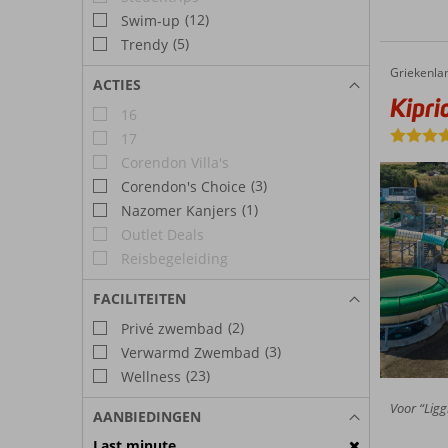
(12)
Swim-up
(5)
Trendy
Griekenla
Kipriotis Village
Home
ACTIES
Kipri
16
17
Corendon Villa's
(3)
Corendon's Choice
(1)
Nazomer Kanjers
Outlet Deals
Reisbegeleiding
FACILITEITEN
(2)
Privé zwembad
(3)
Verwarmd Zwembad
(23)
Wellness
Voor “Liggi
AANBIEDINGEN
Last minute