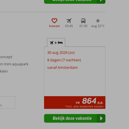
bewaar
03:45
01:30
aug 32°
C
+
30 aug 2026 (zo)
 concept
8 dagen (7 nachten)
n mini aquapark
vanaf Amsterdam
klein
864
va
p.p.
n
*incl. alle verplichte kosten
Bekijk deze vakantie