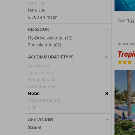
tot € 500
tot € 700
€ 700 en meer
Voor “Ligg
REISSOORT
Fly-Drive vakantie
(15)
Griekenla
Tropical Sol
Home
Zonvakantie
(62)
Tropi
ACCOMMODATIETYPE
Aparthotel
Appartement
Bed & Breakfast
Boutique hotel
Hotel
Vakantiewoning
Villa
AFSTANDEN
Strand