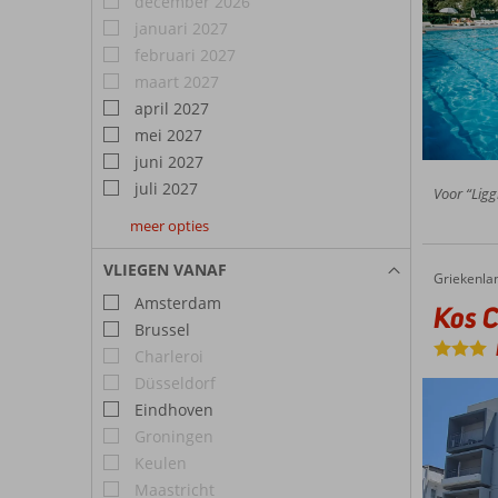
december 2026
januari 2027
februari 2027
maart 2027
april 2027
mei 2027
juni 2027
juli 2027
Voor “Ligg
meer opties
augustus
september
oktober
2027
2027
2027
VLIEGEN VANAF
Griekenla
Kos City Sunstone
Home
Amsterdam
Kos C
Brussel
Charleroi
Düsseldorf
Eindhoven
Groningen
Keulen
Maastricht