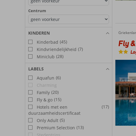
Centrum
KINDEREN
Griekenla
Fly & Go Eleni Hotel
Home
Fly &
(45)
Kinderbad
(7)
Kindvriendelijkheid
Lo
(28)
Miniclub
LABELS
(6)
Aquafun
Charming
(20)
Family
(15)
Fly & go
(17)
Hotels met een
duurzaamheidscertificaat
(5)
Only Adult
(13)
Premium Selection
Stedentrips