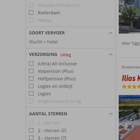
Münster/Osnabrück
Rotterdam
Weeze
SOORT VERVOER
Vlucht + hotel
Voor “Ligg
VERZORGING
Uitleg
(Ultra) All Inclusive
Griekenla
Ilios K. Village Resort
Home
Volpension (Plus)
Ilios 
Halfpension (Plus)
Logies en ontbijt
Logies
Volgens beschrijving
AANTAL STERREN
1 - sterren
(2)
2 - sterren
(7)
3 - sterren