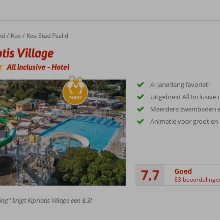
nd
Kos
Kos-Stad Psalidi
otis Village
All Inclusive
-
Hotel
Al jarenlang favoriet!
Uitgebreid All Inclusive
Meerdere zwembaden e
Animatie voor groot en 
7,7
Goed
83 beoordelinge
ng” krijgt Kipriotis Village een 8,3!