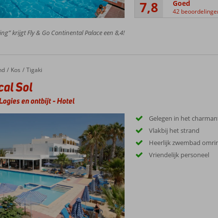
7,8
Goed
42 beoordelinge
ing” krijgt Fly & Go Continental Palace een 8,4!
nd
Kos
Tigaki
cal Sol
Logies en ontbijt
-
Hotel
Gelegen in het charmant
Vlakbij het strand
Heerlijk zwembad omr
Vriendelijk personeel