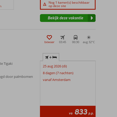
Nog 1 kamer(s) beschikbaar
op deze site
n
Bekijk deze vakantie
bewaar
03:45
00:30
aug 32°
C
+
e Tigaki
25 aug 2026 (di)
8 dagen (7 nachten)
ingd door palmbomen
vanaf Amsterdam
833
va
p.p.