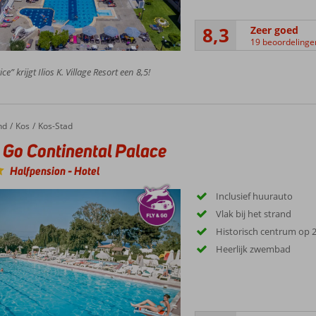
8,3
Zeer goed
19 beoordelinge
ce” krijgt Ilios K. Village Resort een 8,5!
nd
Kos
Kos-Stad
 Go Continental Palace
Halfpension
-
Hotel
Inclusief huurauto
Vlak bij het strand
Historisch centrum op 
Heerlijk zwembad