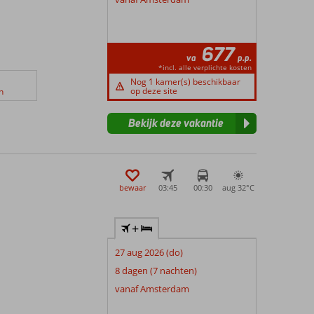
677
va
p.p.
*incl. alle verplichte kosten
Nog 1 kamer(s) beschikbaar
op deze site
n
Bekijk deze vakantie
bewaar
03:45
00:30
aug 32°
C
+
27 aug 2026 (do)
8 dagen (7 nachten)
vanaf Amsterdam