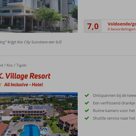
7,0
Voldoende/g
6 beoordelingen
ing” krijgt Kos City Sunstone een 9,0!
nd
Kos
Tigaki
K. Village Resort
All Inclusive
-
Hotel
Ontspannen bij de tw
Een verfrissend drankje
Ruime kamers voor het 
Shuttle service naar het