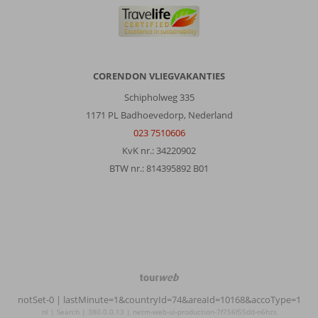
CORENDON VLIEGVAKANTIES
Schipholweg 335
1171 PL Badhoevedorp, Nederland
023 7510606
KvK nr.: 34220902
BTW nr.: 814395892 B01
TourWeb
©
notSet-0
| lastMinute=1&countryId=74&areaId=10168&accoType=1
NetMatch
nl | Search | 380.0.0.13 | netm-web-ui-production-7f756f55dd-n6hzs