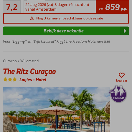
Voldoende/goed
budget
7,2
22 aug 2026 (za)
8 dagen (6 nachten)
859
97
va
p.p.
reiziger
vanaf Amsterdam
beoordelingen
en de
Nog 3 kamer(s) beschikbaar op deze site
digital
nomad!
Bekijk deze vakantie
In 2025
volledig
Voor “Ligging” en “Wifi kwaliteit” krijgt The Freedom Hotel een 8,6!
gerenoveerd
Ideale
uitvalsbasis
Curaçao
The Ritz Curaçao
Home
Willemstad
voor een
The Ritz Curaçao
workcation
Midden in
Logies
-
Hotel
bewaar
Otrobanda,
het
kleurrijke
hart van
Willemstad
Logies
en
ontbijt