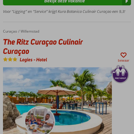
Bekijk deze vakantie
Omundo
Restaurant
Voor “Ligging” en “Service” krijgt Kura Botanica Culinair Curaçao een 9,3!
en Mondi Jan
Thiel!
Uniek,
Curaçao
The Ritz Curaçao Culinair Curaçao
Home
Willemstad
historisch
boutique
The Ritz Curaçao Culinair
hotel
Curaçao
Middenin
Otrobanda
Logies
-
Hotel
bewaar
Luxe
kamers;
elk met
eigen
karakter
Persoonlijke
service en
gastvrijheid
Only
adult
hotel;