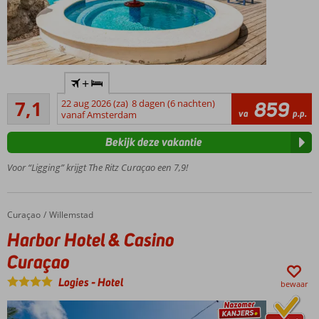
ook
mogelijk
Karakteristiek
+
hotel vol
Voldoende/goed
historie
7,1
22 aug 2026 (za)
8 dagen (6 nachten)
859
288
va
p.p.
vanaf Amsterdam
Ideale
beoordelingen
locatie
Bekijk deze vakantie
nabij
Willemstad
Voor “Ligging” krijgt The Ritz Curaçao een 7,9!
en
Pietermaai
Eigen
Curaçao
Harbor Hotel & Casino Curaçao
Home
Willemstad
Urban
Harbor Hotel & Casino
Beach
Only
Curaçao
Adult:
Logies
-
Hotel
min.
bewaar
leeftijd
16 jaar