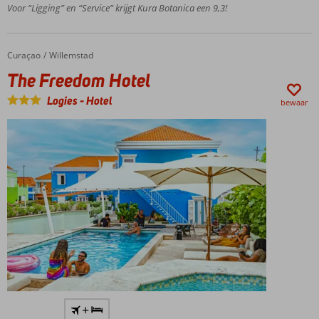
Luxe
Voor “Ligging” en “Service” krijgt Kura Botanica een 9,3!
kamers;
elk met
eigen
Curaçao
The Freedom Hotel
Home
Willemstad
karakter
The Freedom Hotel
Persoonlijke
service en
Logies
-
Hotel
bewaar
gastvrijheid
Only
adult
hotel;
min.
leeftijd
18 jaar
Voor
+
de