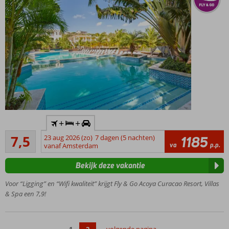
Ruime
hotelkamers
Logies &
Ontbijt
ook
mogelijk
Inclusief
+
+
huurauto
Goed
7,5
23 aug 2026 (zo)
7 dagen (5 nachten)
1185
Ideale
155
va
p.p.
vanaf Amsterdam
ligging om
beoordelingen
Curaçao te
Bekijk deze vakantie
verkennen
Gratis
Voor “Ligging” en “Wifi kwaliteit” krijgt Fly & Go Acoya Curacao Resort, Villas
shuttle
& Spa een 7,9!
naar het
strand en
Willemstad
1
2
volgende pagina