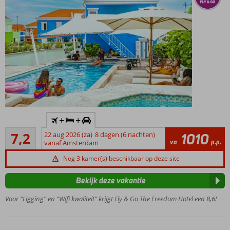
Only
adult
hotel;
min.
leeftijd
18 jaar
Inclusief
+
+
huurauto
Voldoende/goed
7,2
22 aug 2026 (za)
8 dagen (6 nachten)
1010
Voor
104
va
p.p.
vanaf Amsterdam
de
beoordelingen
budget
Nog 3 kamer(s) beschikbaar op deze site
reiziger
en de
Bekijk deze vakantie
digital
nomad!
Voor “Ligging” en “Wifi kwaliteit” krijgt Fly & Go The Freedom Hotel een 8,6!
In 2025
volledig