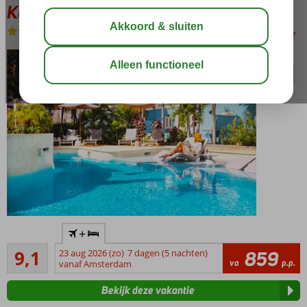
Kura Botanica
Logies en ontbijt
-
Hotel
bewaar
Uniek,
+
historisch
Uitstekend
boutique
9,1
23 aug 2026 (zo)
7 dagen (5 nachten)
859
240
va
p.p.
hotel
vanaf Amsterdam
beoordelingen
Midden in
Bekijk deze vakantie
Otrobanda