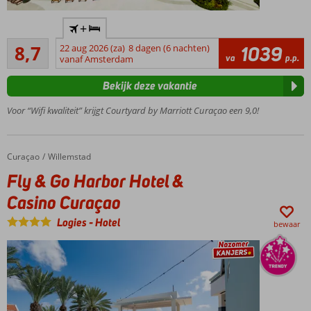
mogelijk
Nieuw,
+
modern
Aanrader
Marriott
8,7
22 aug 2026 (za)
8 dagen (6 nachten)
1039
51
va
p.p.
hotel op
vanaf Amsterdam
beoordelingen
toplocatie
Bekijk deze vakantie
Op
loopafstand
Voor “Wifi kwaliteit” krijgt Courtyard by Marriott Curaçao een 9,0!
van de
Pontjesbrug
en
Curaçao
Fly & Go Harbor Hotel & Casino Curaçao
Home
Willemstad
Otrabanda
Fly & Go Harbor Hotel &
Groot
buitenzwembad
Casino Curaçao
met jacuzzi en
cabana's
Logies
-
Hotel
bewaar
Ruime
hotelkamers
Ontbijt
ook
mogelijk