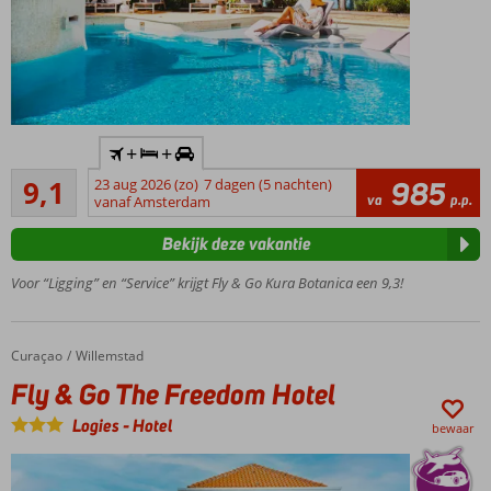
Beach
Only
Adult:
min.
leeftijd
16 jaar
Inclusief
Verblijf
+
+
huurauto
o.b.v.
Uitstekend
9,1
23 aug 2026 (zo)
7 dagen (5 nachten)
985
Uniek,
Logies
340
va
p.p.
vanaf Amsterdam
historisch
ontbijt of
beoordelingen
boutique
Halfpension
Bekijk deze vakantie
hotel
ook
mogelijk
Midden in
Voor “Ligging” en “Service” krijgt Fly & Go Kura Botanica een 9,3!
Otrobanda
Luxe
kamers,
Curaçao
Fly & Go The Freedom Hotel
Home
Willemstad
elk met
Fly & Go The Freedom Hotel
eigen
karakter
Logies
-
Hotel
bewaar
Persoonlijke
service en
gastvrijheid