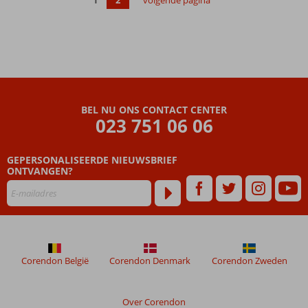
3- & 4-
kamervilla's
met
privézwembad
De
Acoya
Spa &
Wellness
BEL NU ONS CONTACT CENTER
023 751 06 06
is aan te
raden
Gratis
GEPERSONALISEERDE NIEUWSBRIEF
dagelijks
ONTVANGEN?
ontbijt
t.w.v.
ruim €
100, -
p.p.p.w.!*
Corendon België
Corendon Denmark
Corendon Zweden
Over Corendon