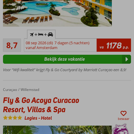
Pontjesbrug
Tip! Boek
vooraf
voordelig
een
Inclusief
heerlijk
+
+
huurauto
ontbijt!
Aanrader
8,7
08 sep 2026 (di)
7 dagen (5 nachten)
1178
Nieuw,
67
va
p.p.
vanaf Amsterdam
modern
beoordelingen
Marriott
Bekijk deze vakantie
hotel op
toplocatie
Voor “Wifi kwaliteit” krijgt Fly & Go Courtyard by Marriott Curaçao een 8,9!
Op
loopafstand
van de
Curaçao
Fly & Go Acoya Curacao Resort, Villas & Spa
Home
Willemstad
Pontjesbrug
Fly & Go Acoya Curacao
en
Otrabanda
Resort, Villas & Spa
Groot
Logies
-
Hotel
buitenzwembad
bewaar
met jacuzzi en
cabana's