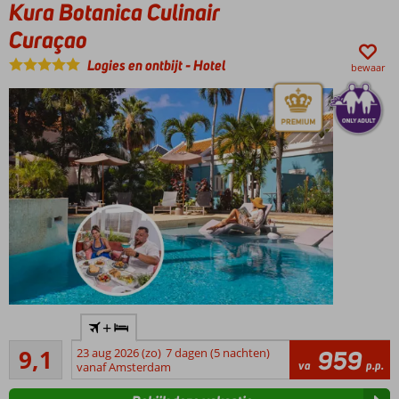
Kura Botanica Culinair
uitvalsbasis
om het
Curaçao
eiland te
verkennen
Logies en ontbijt
-
Hotel
bewaar
Waag
een
gokje
in het
casino
Tip!
Boek
vooraf
een
heerlijk
ontbijt
Incl. 2-
+
gangenmenu
Uitstekend
met een
9,1
23 aug 2026 (zo)
7 dagen (5 nachten)
959
241
va
p.p.
drankje in de
vanaf Amsterdam
beoordelingen
Visboer,