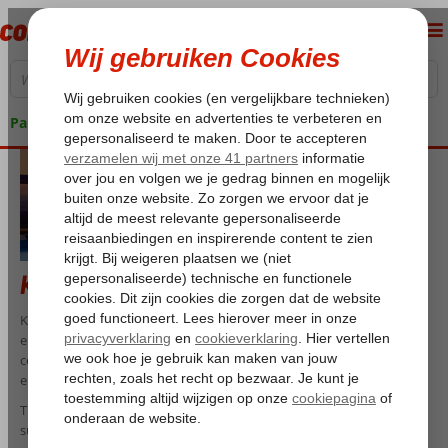
Pakketgarantie
Kipriotis Hotels
Kipriotis Hotels is een Griekse hotelketen op Kos met vakantiehotels
en resorts waar ontspanning, comfort en een fijne ligging aan zee
centraal staan. De accommodaties liggen aan de oostkust van het
eiland, dichtbij strand en op korte afstand van Kos-stad.
Tijdens je verblijf bij Kipriotis geniet je van verzorgde kamers of
suites, gastvrije service en faciliteiten die je vakantie zorgeloos