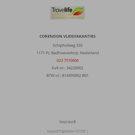
CORENDON VLIEGVAKANTIES
Schipholweg 335
1171 PL Badhoevedorp, Nederland
023 7510606
KvK nr.: 34220902
BTW nr.: 814395892 B01
TourWeb
©
roundTripItem-15155
|
NetMatch