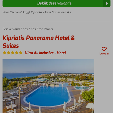
kamers
Bekijk deze vakantie
en
Voor “Service” krijgt Kipriotis Maris Suites een 8,2!
suites
6 dagen per
week
entertainment
Griekenland
Kipriotis Panorama Hotel & Suites
Home
Kos
Kos-Stad Psalidi
Kipriotis Panorama Hotel &
Suites
Ultra All Inclusive
-
Hotel
bewaar