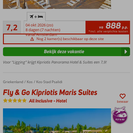
Dicht bij
+
het
888
Voldoende/goed
centrum
7,2
04 okt 2026 (zo)
va
p.p.
73
van
8 dagen (7 nachten)
*incl. alle verplichte kosten
beoordelingen
vanaf Amsterdam
Psalidi
Nog 2 kamer(s) beschikbaar op deze site
250
meter
Bekijk deze vakantie
van
het
Voor “Ligging” krijgt Kipriotis Panorama Hotel & Suites een 7,9!
strand
Meerdere
restaurants
Griekenland
Fly & Go Kipriotis Maris Suites
Home
Kos
Kos-Stad Psalidi
en bars
Fly & Go Kipriotis Maris Suites
Volop
faciliteiten
All Inclusive
-
Hotel
bewaar
voor jong
en oud