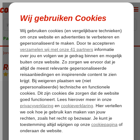
Pakketgarantie
Jordanië
Home
Aqaba
Rondreis Jewels of Jordan 4*
Rondreis Jewels of Jordan 4*
Logies en ontbijt