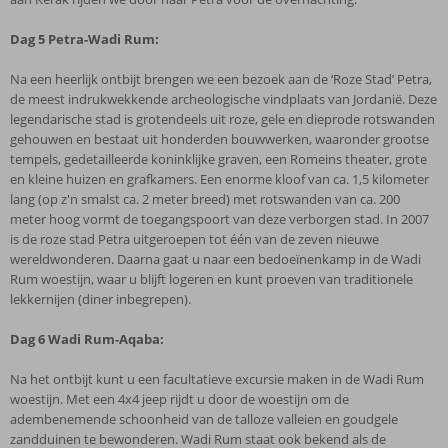
Dag 5
Petra-Wadi Rum:
Na een heerlijk ontbijt brengen we een bezoek aan de ‘Roze Stad’ Petra,
de meest indrukwekkende archeologische vindplaats van Jordanië. Deze
legendarische stad is grotendeels uit roze, gele en dieprode rotswanden
gehouwen en bestaat uit honderden bouwwerken, waaronder grootse
tempels, gedetailleerde koninklijke graven, een Romeins theater, grote
en kleine huizen en grafkamers. Een enorme kloof van ca. 1,5 kilometer
lang (op z'n smalst ca. 2 meter breed) met rotswanden van ca. 200
meter hoog vormt de toegangspoort van deze verborgen stad. In 2007
is de roze stad Petra uitgeroepen tot één van de zeven nieuwe
wereldwonderen. Daarna gaat u naar een bedoeïnenkamp in de Wadi
Rum woestijn, waar u blijft logeren en kunt proeven van traditionele
lekkernijen (diner inbegrepen).
Dag 6
Wadi Rum-Aqaba:
Na het ontbijt kunt u een facultatieve excursie maken in de Wadi Rum
woestijn. Met een 4x4 jeep rijdt u door de woestijn om de
adembenemende schoonheid van de talloze valleien en goudgele
zandduinen te bewonderen. Wadi Rum staat ook bekend als de