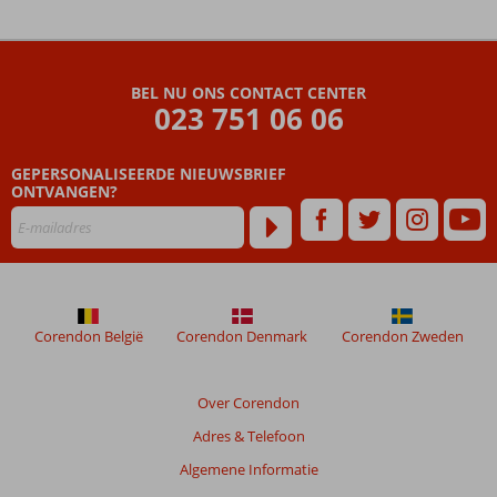
De
beoordelingen
zijn
BEL NU ONS CONTACT CENTER
door
023 751 06 06
onze
klanten
geschreven
GEPERSONALISEERDE NIEUWSBRIEF
na
ONTVANGEN?
hun
verblijf
in
Rondreis
Jewels
of
Corendon België
Corendon Denmark
Corendon Zweden
Jordan
4*
Over Corendon
Beoordelingen
Adres & Telefoon
die
ouder
Algemene Informatie
zijn