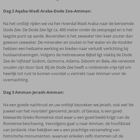
Dag 2
Aqaba-Wadi Araba-Dode Zee-Amman:
Na het ontbijt rijden we via het rivierdal Wadi Araba naar de beroemde
Dode Zee. De Dode Zee ligt ca. 400 meter onder de zeespiegel en is het
laagste punt op aarde. Bovendien is het zeewater tien keer zouter dan
gewoon zeewater. De mineralen en zouten in het water en de modder
hebben een heilzame werking en bieden naar verluidt verlichting bij
huidaandoeningen. Volgens de Hebreeuwse Bijbel ligt vlakbij de Dode
Zee de ‘vijfstad’ Sodom, Gomorra, Adama, Zeboïm en Bela, die verwoest
zouden zijn door God. Bij de Dode Zee heeft u voldoende vrije tijd om
heerlijk tot rust te komen voordat u vertrekt naar Amman voor de
overnachting.
Dag 3
Amman-Jerash-Amman:
Na een goede nachtrust en uw ontbijt bezoeken we Jerash, ook wel ‘de
juweel van het noorden’ genoemd. Jerash, of Gerasa, is een goed
bewaarde Grieks-Romeinse stad waar u een goed beeld krijgt van de
Romeinse beschaving. Vervolgens gaat u naar Amman, de hoofdstad
van Jordanië. Hier bekijken we u een prachtige verzameling van
historische monumenten, waarvan enkelen zelfs stammen uit de