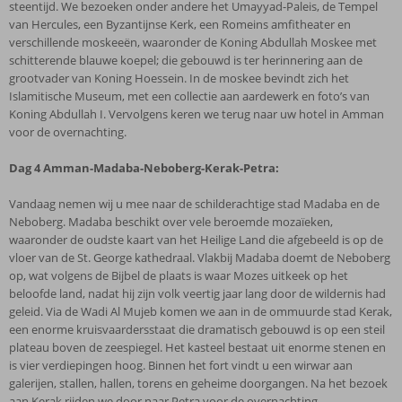
steentijd. We bezoeken onder andere het Umayyad-Paleis, de Tempel
van Hercules, een Byzantijnse Kerk, een Romeins amfitheater en
verschillende moskeeën, waaronder de Koning Abdullah Moskee met
schitterende blauwe koepel; die gebouwd is ter herinnering aan de
grootvader van Koning Hoessein. In de moskee bevindt zich het
Islamitische Museum, met een collectie aan aardewerk en foto’s van
Koning Abdullah I. Vervolgens keren we terug naar uw hotel in Amman
voor de overnachting.
Dag 4
Amman-Madaba-Neboberg-Kerak-Petra:
Vandaag nemen wij u mee naar de schilderachtige stad Madaba en de
Neboberg. Madaba beschikt over vele beroemde mozaïeken,
waaronder de oudste kaart van het Heilige Land die afgebeeld is op de
vloer van de St. George kathedraal. Vlakbij Madaba doemt de Neboberg
op, wat volgens de Bijbel de plaats is waar Mozes uitkeek op het
beloofde land, nadat hij zijn volk veertig jaar lang door de wildernis had
geleid. Via de Wadi Al Mujeb komen we aan in de ommuurde stad Kerak,
een enorme kruisvaardersstaat die dramatisch gebouwd is op een steil
plateau boven de zeespiegel. Het kasteel bestaat uit enorme stenen en
is vier verdiepingen hoog. Binnen het fort vindt u een wirwar aan
galerijen, stallen, hallen, torens en geheime doorgangen. Na het bezoek
aan Kerak rijden we door naar Petra voor de overnachting.