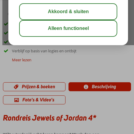
04:50
00:25
aug 37°
C
delen
bewaar
Unieke 8-daagse rondreis door Jordanië
Bezoek o.a. de Dode Zee, Petra en Wadi Rum
Officiële Nederlandse gids
Verblijf op basis van logies en ontbijt
Meer lezen
Prijzen & boeken
Beschrijving
Foto's & Video's
Rondreis Jewels of Jordan 4*