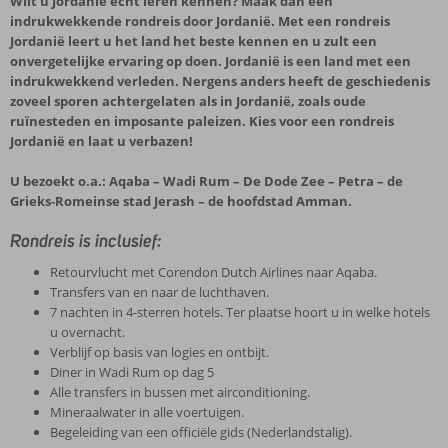
Wilt u Jordanië echt leren kennen? Maak dan een
indrukwekkende rondreis door Jordanië. Met een rondreis
Jordanië leert u het land het beste kennen en u zult een
onvergetelijke ervaring op doen. Jordanië is een land met een
indrukwekkend verleden. Nergens anders heeft de geschiedenis
zoveel sporen achtergelaten als in Jordanië, zoals oude
ruïnesteden en imposante paleizen. Kies voor een rondreis
Jordanië en laat u verbazen!
U bezoekt o.a.: Aqaba – Wadi Rum – De Dode Zee – Petra – de
Grieks-Romeinse stad Jerash – de hoofdstad Amman.
Rondreis is inclusief:
Retourvlucht met Corendon Dutch Airlines naar Aqaba.
Transfers van en naar de luchthaven.
7 nachten in 4-sterren hotels. Ter plaatse hoort u in welke hotels
u overnacht.
Verblijf op basis van logies en ontbijt.
Diner in Wadi Rum op dag 5
Alle transfers in bussen met airconditioning.
Mineraalwater in alle voertuigen.
Begeleiding van een officiële gids (Nederlandstalig).