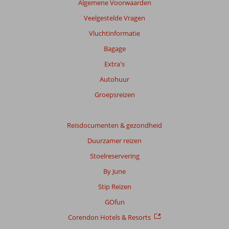
Algemene Voorwaarden
dan
48
Veelgestelde Vragen
maanden
Vluchtinformatie
worden
niet
Bagage
meer
Extra's
weergegeven
om
Autohuur
de
Groepsreizen
relevantie
van
de
Reisdocumenten & gezondheid
getoonde
beoordelingen
Duurzamer reizen
te
Stoelreservering
garanderen.
Meer
By June
info
Stip Reizen
over
onze
GOfun
beoordelingen.
Corendon Hotels & Resorts