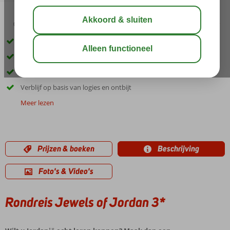
04:50
00:25
aug 37°
C
delen
bewaar
Unieke 8-daagse rondreis door Jordanië
Bezoek o.a. de Dode Zee, Petra en Wadi Rum
Officiële Nederlandse gids
Verblijf op basis van logies en ontbijt
Meer lezen
Prijzen & boeken
Beschrijving
Foto's & Video's
Rondreis Jewels of Jordan 3*