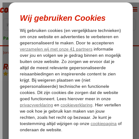
Pakketgarantie
Jordanië
Home
Aqaba
Rondreis Jewels of Jordan 3*
Rondreis Jewels of Jordan 3*
Logies en ontbijt