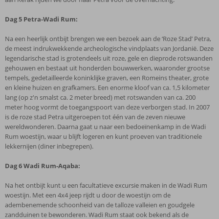
Dag 5
Petra-Wadi Rum:
Na een heerlijk ontbijt brengen we een bezoek aan de ‘Roze Stad’ Petra,
de meest indrukwekkende archeologische vindplaats van Jordanië. Deze
legendarische stad is grotendeels uit roze, gele en dieprode rotswanden
gehouwen en bestaat uit honderden bouwwerken, waaronder grootse
tempels, gedetailleerde koninklijke graven, een Romeins theater, grote
en kleine huizen en grafkamers. Een enorme kloof van ca. 1,5 kilometer
lang (op z'n smalst ca. 2 meter breed) met rotswanden van ca. 200
meter hoog vormt de toegangspoort van deze verborgen stad. In 2007
is de roze stad Petra uitgeroepen tot één van de zeven nieuwe
wereldwonderen. Daarna gaat u naar een bedoeïnenkamp in de Wadi
Rum woestijn, waar u blijft logeren en kunt proeven van traditionele
lekkernijen (diner inbegrepen).
Dag 6
Wadi Rum-Aqaba:
Na het ontbijt kunt u een facultatieve excursie maken in de Wadi Rum
woestijn. Met een 4x4 jeep rijdt u door de woestijn om de
adembenemende schoonheid van de talloze valleien en goudgele
zandduinen te bewonderen. Wadi Rum staat ook bekend als de