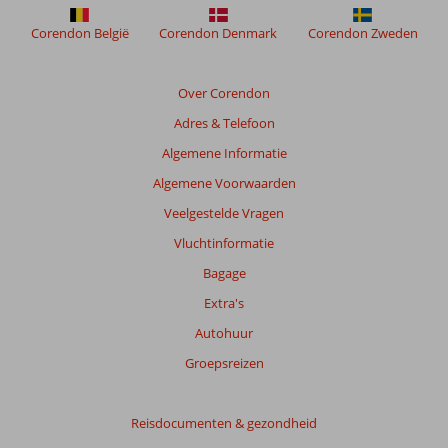
of
Corendon België
Corendon Denmark
Corendon Zweden
Jordan
3*
Over Corendon
Beoordelingen
Adres & Telefoon
die
ouder
Algemene Informatie
zijn
Algemene Voorwaarden
dan
48
Veelgestelde Vragen
maanden
Vluchtinformatie
worden
niet
Bagage
meer
Extra's
weergegeven
om
Autohuur
de
Groepsreizen
relevantie
van
de
Reisdocumenten & gezondheid
getoonde
beoordelingen