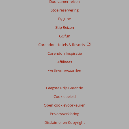
Duurzamer reizen
te
Stoelreservering
garanderen.
Meer
By June
info
Stip Reizen
over
onze
GOfun
beoordelingen.
Corendon Hotels & Resorts
Corendon Inspiratie
Affiliates
*Actievoorwaarden
Laagste Prijs Garantie
Cookiebeleid
Open cookievoorkeuren
Privacyverklaring
Disclaimer en Copyright