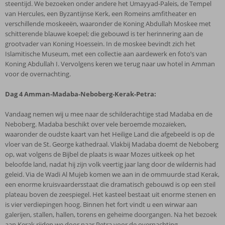
steentijd. We bezoeken onder andere het Umayyad-Paleis, de Tempel
van Hercules, een Byzantijnse Kerk, een Romeins amfitheater en
verschillende moskeeën, waaronder de Koning Abdullah Moskee met
schitterende blauwe koepel; die gebouwd is ter herinnering aan de
grootvader van Koning Hoessein. In de moskee bevindt zich het
Islamitische Museum, met een collectie aan aardewerk en foto’s van
Koning Abdullah I. Vervolgens keren we terug naar uw hotel in Amman
voor de overnachting.
Dag 4
Amman-Madaba-Neboberg-Kerak-Petra:
Vandaag nemen wij u mee naar de schilderachtige stad Madaba en de
Neboberg. Madaba beschikt over vele beroemde mozaïeken,
waaronder de oudste kaart van het Heilige Land die afgebeeld is op de
vloer van de St. George kathedraal. Vlakbij Madaba doemt de Neboberg
op, wat volgens de Bijbel de plaats is waar Mozes uitkeek op het
beloofde land, nadat hij zijn volk veertig jaar lang door de wildernis had
geleid. Via de Wadi Al Mujeb komen we aan in de ommuurde stad Kerak,
een enorme kruisvaardersstaat die dramatisch gebouwd is op een steil
plateau boven de zeespiegel. Het kasteel bestaat uit enorme stenen en
is vier verdiepingen hoog. Binnen het fort vindt u een wirwar aan
galerijen, stallen, hallen, torens en geheime doorgangen. Na het bezoek
aan Kerak rijden we door naar Petra voor de overnachting.