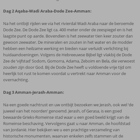
Dag 2
Aqaba-Wadi Araba-Dode Zee-Amman:
Na het ontbijt rijden we via het rivierdal Wadi Araba naar de beroemde
Dode Zee. De Dode Zee ligt ca. 400 meter onder de zeespiegel en is het
laagste punt op aarde. Bovendien is het zeewater tien keer zouter dan
gewoon zeewater. De mineralen en zouten in het water en de modder
hebben een heilzame werking en bieden naar verluidt verlichting bij
huidaandoeningen. Volgens de Hebreeuwse Bijbel ligt vlakbij de Dode
Zee de ‘vijfstad’ Sodom, Gomorra, Adama, Zeboïm en Bela, die verwoest
zouden zijn door God. Bij de Dode Zee heeft u voldoende vrije tijd om
heerlijk tot rust te komen voordat u vertrekt naar Amman voor de
overnachting.
Dag 3
Amman-Jerash-Amman:
Na een goede nachtrust en uw ontbijt bezoeken we Jerash, ook wel ‘de
juweel van het noorden’ genoemd. Jerash, of Gerasa, is een goed
bewaarde Grieks-Romeinse stad waar u een goed beeld krijgt van de
Romeinse beschaving. Vervolgens gaat u naar Amman, de hoofdstad
van Jordanië. Hier bekijken we u een prachtige verzameling van
historische monumenten, waarvan enkelen zelfs stammen uit de