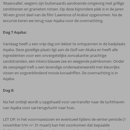
‘Maanvallei’, wegens zijn buitenaards aandoende omgeving met grillige
zandstenen en granieten rotsen. Op deze bijzondere plek is in de jaren
’60 een groot deel van de film ‘Lawrence of Arabia’ opgenomen. Na de
excursie keren we terug naar Aqaba voor de overnachting.
Dag 7
Aqaba:
Vandaag heeft u een vrije dag om lekker te ontspannen in de badplaats
Aqaba. Deze gezellige plaats ligt aan de Golf van Akaba en heeft alle
ingrediënten voor een onvergetelijke zonvakantie: prachtige
zandstranden, een intens blauwe zee en wiegende palmbomen. Onder
de zeespiegel treft u een levendige onderwaterwereld met kleurrijke
vissen en oogverblindend mooie koraalriffen. De overnachting is in
Aqaba.
Dag 8:
Na het ontbijt wordt u opgehaald voor uw transfer naar de luchthaven
van Aqaba voor uw terugvlucht naar huis.
LET OP: In het voor/naseizoen en eventueel tijdens de winter periode (1
november t/m +/- 31 maart) kan het voorkomen dat bepaalde