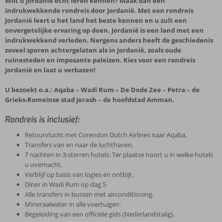
Wilt u Jordanië echt leren kennen? Maak dan een
indrukwekkende rondreis door Jordanië. Met een rondreis
Jordanië leert u het land het beste kennen en u zult een
onvergetelijke ervaring op doen. Jordanië is een land met een
indrukwekkend verleden. Nergens anders heeft de geschiedenis
zoveel sporen achtergelaten als in Jordanië, zoals oude
ruïnesteden en imposante paleizen. Kies voor een rondreis
Jordanië en laat u verbazen!
U bezoekt o.a.: Aqaba – Wadi Rum – De Dode Zee – Petra – de
Grieks-Romeinse stad Jerash – de hoofdstad Amman.
Rondreis is inclusief:
Retourvlucht met Corendon Dutch Airlines naar Aqaba.
Transfers van en naar de luchthaven.
7 nachten in 3-sterren hotels. Ter plaatse hoort u in welke hotels
u overnacht.
Verblijf op basis van logies en ontbijt.
Diner in Wadi Rum op dag 5
Alle transfers in bussen met airconditioning.
Mineraalwater in alle voertuigen.
Begeleiding van een officiële gids (Nederlandstalig).